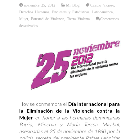
noviembre 25, 2012
Mi Blog
Círculo Vicioso
,
Derechos Humanos
,
Encuestas y Estadísticas
,
Latinoamérica
,
Mujer
,
Potestad de Violencia
,
Tierra Violenta
Comentarios
en
desactivados
Eliminar
la
violencia
contra
la
mujer
Hoy se conmemora el
Día Internacional para
la Eliminación de la Violencia contra la
Mujer
en honor a las hermanas dominicanas
Patria, Minerva y María Teresa Mirabal,
asesinadas el 25 de noviembre de 1960 por la
policía secreta del presidente Rafael Leónidas