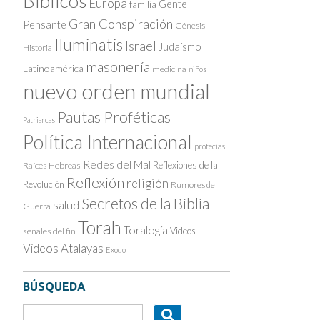
Bíblicos
Europa
Gente
familia
Gran Conspiración
Pensante
Génesis
Iluminatis
Israel
Judaísmo
Historia
masonería
Latinoamérica
medicina
niños
nuevo orden mundial
Pautas Proféticas
Patriarcas
Política Internacional
profecías
Redes del Mal
Reflexiones de la
Raíces Hebreas
Reflexión
religión
Revolución
Rumores de
Secretos de la Biblia
salud
Guerra
Torah
Toralogía
Videos
señales del fin
Videos Atalayas
Éxodo
BÚSQUEDA