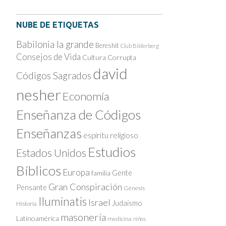
NUBE DE ETIQUETAS
Babilonia la grande
Bereshit
Club Bilderberg
Consejos de Vida
Cultura Corrupta
david
Códigos Sagrados
nesher
Economía
Enseñanza de Códigos
Enseñanzas
espíritu religioso
Estudios
Estados Unidos
Bíblicos
Europa
Gente
familia
Gran Conspiración
Pensante
Génesis
Iluminatis
Israel
Judaísmo
Historia
masonería
Latinoamérica
medicina
niños