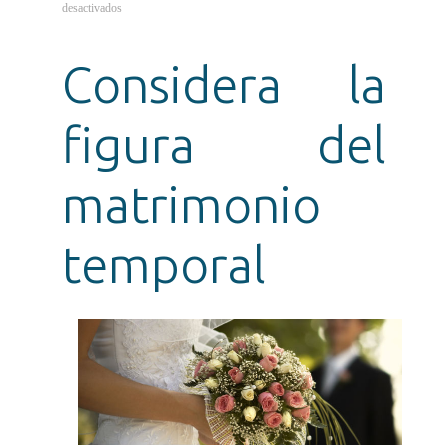
en
desactivados
México
continúa
atacando
los
Considera la
diseños
divinos…
figura del
matrimonio
temporal