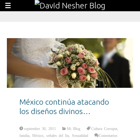
México continúa atacando
los diseños divinos…
septiembre 30, 2011
Mi Blog
Cultura Corrupta
,
familia
,
México
,
señales del fin
,
Sexualidad
Comentarios