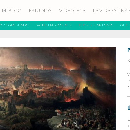
MI BLOG
ESTUDIOS
VIDEOTECA
LA VIDA ES UNA 
O Y COMENTADO
SALUD EN IMÁGENES
HIJOS DE BABILONIA
GUER
S
s
v
e
1
E
«