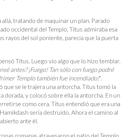
a allá, tratando de maquinar un plan. Parado
 lado occidental del Templo, Titus admiraba esa
os rayos del sol poniente, parecía que la puerta
 pensó Titus. Luego vio algo que lo hizo temblar.
nsé antes? ¡Fuego! Tan sólo con fuego podré
 Primer Templo también fue incendiado!
”.
que se le trajera una antorcha. Titus tomó la
ta dorada, y colocó sobre ella la antorcha. En un
erretirse como cera. Titus entendió que era una
t Hamikdash sería destruido. Ahora el camino al
bierto ante él.
 tropas romanas atravesaron el patio del Templo.