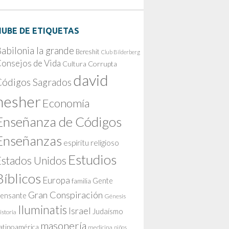
NUBE DE ETIQUETAS
abilonia la grande
Bereshit
Club Bilderberg
onsejos de Vida
Cultura Corrupta
david
Códigos Sagrados
nesher
Economía
Enseñanza de Códigos
Enseñanzas
espíritu religioso
Estudios
Estados Unidos
Bíblicos
Europa
Gente
familia
Gran Conspiración
ensante
Génesis
Iluminatis
Israel
Judaísmo
istoria
masonería
atinoamérica
medicina
niños