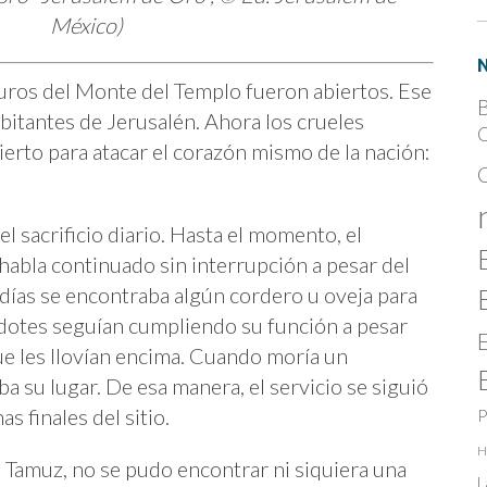
México)
muros del Monte del Templo fueron abiertos. Ese
B
abitantes de Jerusalén. Ahora los crueles
C
erto para atacar el corazón mismo de la nación:
el sacrificio diario. Hasta el momento, el
habla continuado sin interrupción a pesar del
días se encontraba algún cordero u oveja para
dotes seguían cumpliendo su función a pesar
que les llovían encima. Cuando moría un
a su lugar. De esa manera, el servicio se siguió
s finales del sitio.
P
H
e Tamuz, no se pudo encontrar ni siquiera una
L