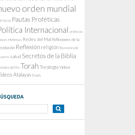
nuevo orden mundial
Pautas Proféticas
triarcas
Política Internacional
profecías
Redes del Mal
Reflexiones de la
aíces Hebreas
Reflexión
religión
evolución
Rumores de
Secretos de la Biblia
salud
uerra
Torah
Toralogía
Videos
eñales del fin
ideos Atalayas
Éxodo
BÚSQUEDA