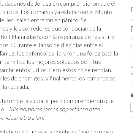
s ciudadanos de Jerusalén comprendieron que el
rificios. Los romanos ya estaban en el Monte
e Jerusalén entraron en pánico. Se
Pa
nes y los corredores que conducían de la
 Beit Hamikdash, con la esperanza de resistir el
R
os. Durante el lapso de diez días entre el
R
 Tamuz, los defensores libraron una feroz batalla
G
inta mil de los mejores soldados de Titus
s
ambrientos judíos. Pero éstos no se rendían.
V
miles de enemigos, y finalmente los romanos se
la retirada.
utaron de la victoria, pero comprendieron que
o. “
Mis hombres jamás soportarán otro
o idear otro plan
.”
estaban recluidos sus hombres. Qué hermoso