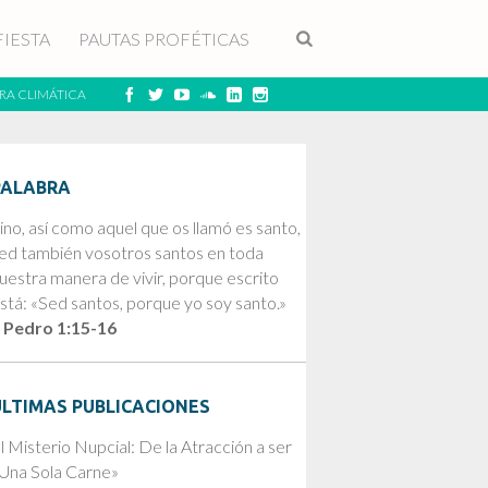
FIESTA
PAUTAS PROFÉTICAS
RA CLIMÁTICA
PALABRA
ino, así como aquel que os llamó es santo,
ed también vosotros santos en toda
uestra manera de vivir, porque escrito
stá: «Sed santos, porque yo soy santo.»
 Pedro 1:15-16
ÚLTIMAS PUBLICACIONES
l Misterio Nupcial: De la Atracción a ser
Una Sola Carne»