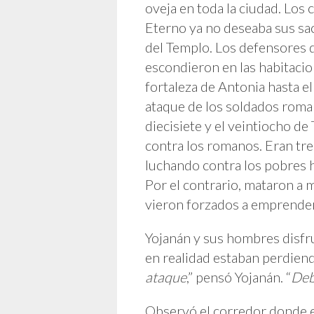
oveja en toda la ciudad. Lo
Eterno ya no deseaba sus sac
del Templo. Los defensores d
escondieron en las habitacio
fortaleza de Antonia hasta el
ataque de los soldados roman
diecisiete y el veintiocho de
contra los romanos. Eran tre
luchando contra los pobres h
Por el contrario, mataron a 
vieron forzados a emprender 
Yojanán y sus hombres disfr
en realidad estaban perdiend
ataque
,” pensó Yojanán. “
Deb
Observó el corredor donde 