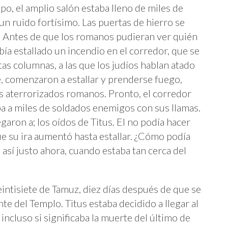
o, el amplio salón estaba lleno de miles de
un ruido fortísimo. Las puertas de hierro se
 Antes de que los romanos pudieran ver quién
bía estallado un incendio en el corredor, que se
tas columnas, a las que los judíos hablan atado
re, comenzaron a estallar y prenderse fuego,
os aterrorizados romanos. Pronto, el corredor
a a miles de soldados enemigos con sus llamas.
egaron a; los oídos de Titus. El no podía hacer
que su ira aumentó hasta estallar. ¿Cómo podía
 así justo ahora, cuando estaba tan cerca del
 veintisiete de Tamuz, diez días después de que se
te del Templo. Titus estaba decidido a llegar al
incluso si significaba la muerte del último de