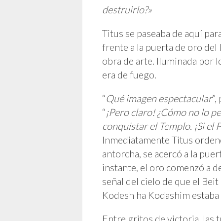
destruirlo?»
Titus se paseaba de aquí par
frente a la puerta de oro del
obra de arte. Iluminada por l
era de fuego.
“
Qué imagen espectacular
”,
“
¡Pero claro! ¿Cómo no lo pe
conquistar el Templo. ¡Si el
Inmediatamente Titus ordenó 
antorcha, se acercó a la puer
instante, el oro comenzó a d
señal del cielo de que el Bei
Kodesh ha Kodashim estaba a
Entre gritos de victoria, las