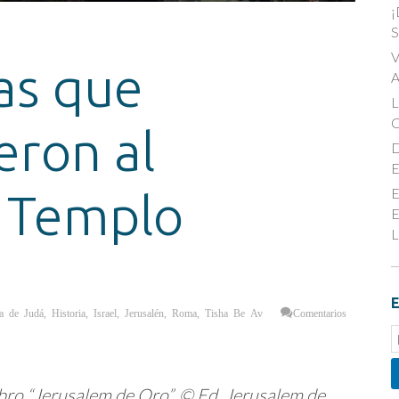
¡
S
V
as que
A
ron al
D
E
E
 Templo
E
L
E
a de Judá
,
Historia
,
Israel
,
Jerusalén
,
Roma
,
Tisha Be Av
Comentarios
E
S
libro “Jerusalem de Oro”, © Ed. Jerusalem de