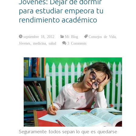
Jóvenes: Dejar de dormir
para estudiar empeora tu
rendimiento académico
septiembre 18, 2012
Mi Blog
Consejos de Vida
,
Jóvenes
,
medicina
,
salud
3 Comments
Seguramente todos sepan lo que es quedarse