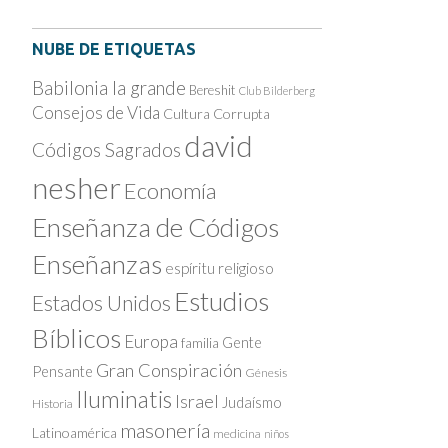
NUBE DE ETIQUETAS
Babilonia la grande
Bereshit
Club Bilderberg
Consejos de Vida
Cultura Corrupta
david
Códigos Sagrados
nesher
Economía
Enseñanza de Códigos
Enseñanzas
espíritu religioso
Estudios
Estados Unidos
Bíblicos
Europa
Gente
familia
Gran Conspiración
Pensante
Génesis
Iluminatis
Israel
Judaísmo
Historia
masonería
Latinoamérica
medicina
niños