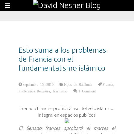
Esto suma a los problemas
de Francia con el
fundamentalismo islámico
septiembre 15, 2010
Hijos de Babilonia
Francia
,
Intolerancia Religiosa
,
Islamismo
1 Comment
Senado francés prohibirá uso del velo islámico
integral en espacios públicos
El Senado francés aprobará el martes el