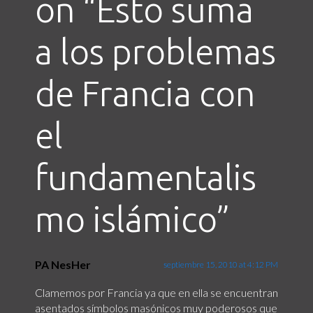
on “
Esto suma
a los problemas
de Francia con
el
fundamentalis
mo islámico
”
PA NesHer
septiembre 15, 2010 at 4:12 PM
Clamemos por Francia ya que en ella se encuentran
asentados símbolos masónicos muy poderosos que