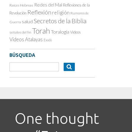
Redes del Mal
Reflexiones de la
Raíces Hebreas
Reflexión
religión
Revolución
Rumores de
Secretos de la Biblia
salud
Guerra
Torah
Toralogía
Videos
señales del fin
Videos Atalayas
Éxodo
BÚSQUEDA
One thought