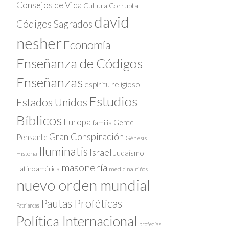
Consejos de Vida
Cultura Corrupta
david
Códigos Sagrados
nesher
Economía
Enseñanza de Códigos
Enseñanzas
espíritu religioso
Estudios
Estados Unidos
Bíblicos
Europa
Gente
familia
Gran Conspiración
Pensante
Génesis
Iluminatis
Israel
Judaísmo
Historia
masonería
Latinoamérica
medicina
niños
nuevo orden mundial
Pautas Proféticas
Patriarcas
Política Internacional
profecías