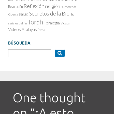
Reflexión
religión
Revolución
Rumores de
Secretos de la Biblia
salud
Guerra
Torah
Toralogía
Videos
señales del fin
Videos Atalayas
Éxodo
BÚSQUEDA
One thought
on “
¡A esto