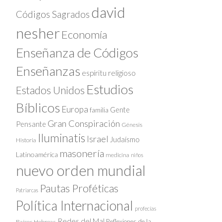
david
Códigos Sagrados
nesher
Economía
Enseñanza de Códigos
Enseñanzas
espíritu religioso
Estudios
Estados Unidos
Bíblicos
Europa
Gente
familia
Gran Conspiración
Pensante
Génesis
Iluminatis
Israel
Judaísmo
Historia
masonería
Latinoamérica
medicina
niños
nuevo orden mundial
Pautas Proféticas
Patriarcas
Política Internacional
profecías
Redes del Mal
Reflexiones de la
Raíces Hebreas