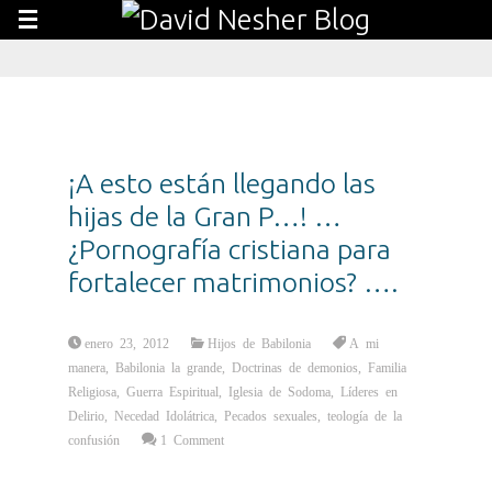
¡A esto están llegando las
hijas de la Gran P…! …
¿Pornografía cristiana para
fortalecer matrimonios? ….
enero 23, 2012
Hijos de Babilonia
A mi
manera
,
Babilonia la grande
,
Doctrinas de demonios
,
Familia
Religiosa
,
Guerra Espiritual
,
Iglesia de Sodoma
,
Líderes en
Delirio
,
Necedad Idolátrica
,
Pecados sexuales
,
teología de la
confusión
1 Comment