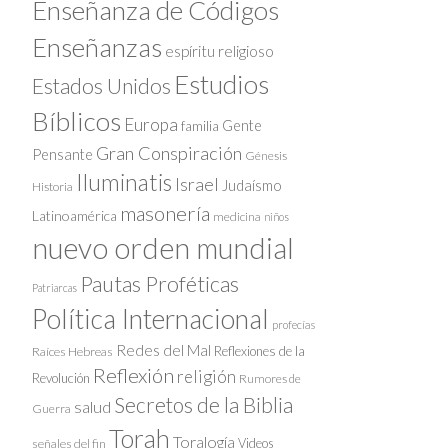
Enseñanza de Códigos
Enseñanzas
espíritu religioso
Estudios
Estados Unidos
Bíblicos
Europa
Gente
familia
Gran Conspiración
Pensante
Génesis
Iluminatis
Israel
Judaísmo
Historia
masonería
Latinoamérica
medicina
niños
nuevo orden mundial
Pautas Proféticas
Patriarcas
Política Internacional
profecías
Redes del Mal
Reflexiones de la
Raíces Hebreas
Reflexión
religión
Revolución
Rumores de
Secretos de la Biblia
salud
Guerra
Torah
Toralogía
Videos
señales del fin