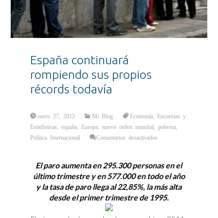
España continuará
rompiendo sus propios
récords todavía
enero 27, 2012
Mi Blog
Economía
,
Encuestas y
Estadísticas
,
españa
,
Europa
,
nuevo orden mundial
,
pobreza
,
en
Política Internacional
Comentarios desactivados
España
continuará
rompiendo
sus
El paro aumenta en 295.300 personas en el
propios
récords
último trimestre y en 577.000 en todo el año
todavía
y la tasa de paro llega al 22,85%, la más alta
desde el primer trimestre de 1995.