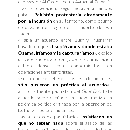
cabezas de Al Qaeda, como Ayman al Zawahiri.
Tras la operación, según acordaron ambos
países,
Pakistán protestaría airadamente
por la incursión
en su territorio, como ocurrió
efectivamente luego de la muerte de Bin
Laden.
«Había un acuerdo entre Bush y Musharraf
basado en que
si supiéramos dónde estaba
Osama, iríamos y le capturaríamos
«, explicó
un veterano ex alto cargo de la administración
estadounidense con conocimientos en
operaciones antiterroristas.
«En lo que se refiere a los estadounidenses,
sólo pusieron en práctica el acuerdo
«,
afirmó la fuente paquistaní del
Guardian.
Este
acuerdo secreto añade un nuevo matiz a la
polémica política originada por la operación de
las fuerzas estadounidenses.
Las autoridades paquistaníes
insistieron en
que no sabían nada
sobre el asalto de las
fuerzas y criticaron duramente a Estados