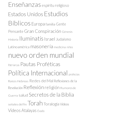
Enseñanzas
espíritu religioso
Estudios
Estados Unidos
Bíblicos
Europa
Gente
familia
Gran Conspiración
Pensante
Génesis
Iluminatis
Israel
Judaísmo
Historia
masonería
Latinoamérica
medicina
niños
nuevo orden mundial
Pautas Proféticas
Patriarcas
Política Internacional
profecías
Redes del Mal
Reflexiones de la
Raíces Hebreas
Reflexión
religión
Revolución
Rumores de
Secretos de la Biblia
salud
Guerra
Torah
Toralogía
Videos
señales del fin
Videos Atalayas
Éxodo