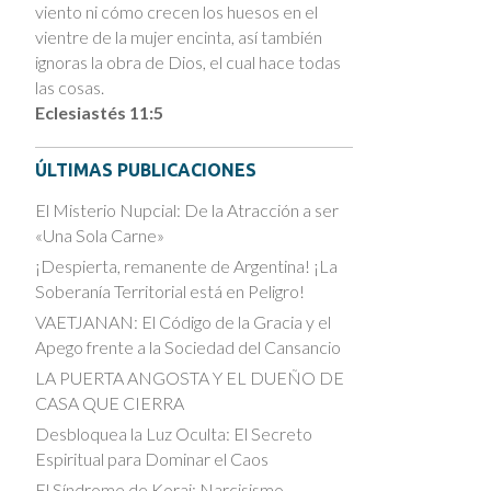
viento ni cómo crecen los huesos en el
vientre de la mujer encinta, así también
ignoras la obra de Dios, el cual hace todas
las cosas.
Eclesiastés 11:5
ÚLTIMAS PUBLICACIONES
El Misterio Nupcial: De la Atracción a ser
«Una Sola Carne»
¡Despierta, remanente de Argentina! ¡La
Soberanía Territorial está en Peligro!
VAETJANAN: El Código de la Gracia y el
Apego frente a la Sociedad del Cansancio
LA PUERTA ANGOSTA Y EL DUEÑO DE
CASA QUE CIERRA
Desbloquea la Luz Oculta: El Secreto
Espiritual para Dominar el Caos
El Síndrome de Koraj: Narcisismo