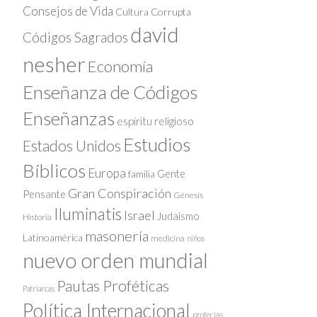
Consejos de Vida
Cultura Corrupta
david
Códigos Sagrados
nesher
Economía
Enseñanza de Códigos
Enseñanzas
espíritu religioso
Estudios
Estados Unidos
Bíblicos
Europa
Gente
familia
Gran Conspiración
Pensante
Génesis
Iluminatis
Israel
Judaísmo
Historia
masonería
Latinoamérica
medicina
niños
nuevo orden mundial
Pautas Proféticas
Patriarcas
Política Internacional
profecías