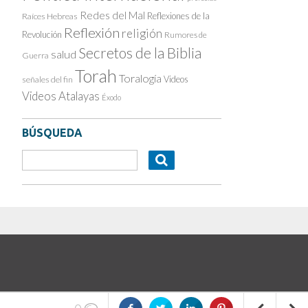
Redes del Mal
Reflexiones de la
Raíces Hebreas
Reflexión
religión
Revolución
Rumores de
Secretos de la Biblia
salud
Guerra
Torah
Toralogía
Videos
señales del fin
Videos Atalayas
Éxodo
BÚSQUEDA