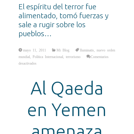
El espíritu del terror fue
alimentado, tomó fuerzas y
sale a rugir sobre los
pueblos…
mayo 11, 2011
Mi Blog
Iluminatis
,
nuevo orden
mundial
,
Política Internacional
,
terrorismo
Comentarios
en
desactivados
El
espíritu
del
terror
Al Qaeda
fue
alimentado,
tomó
fuerzas
y
sale
en Yemen
a
rugir
sobre
los
pueblos…
amenaza