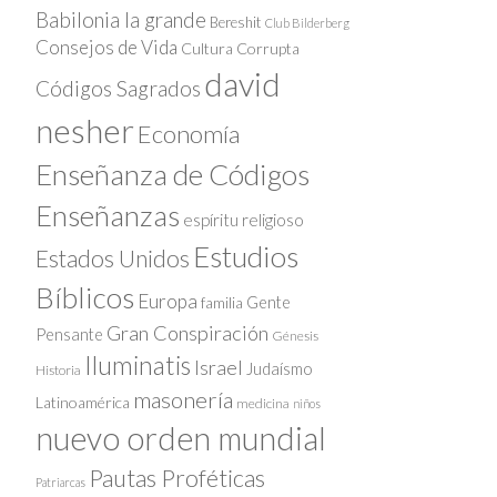
Babilonia la grande
Bereshit
Club Bilderberg
Consejos de Vida
Cultura Corrupta
david
Códigos Sagrados
nesher
Economía
Enseñanza de Códigos
Enseñanzas
espíritu religioso
Estudios
Estados Unidos
Bíblicos
Europa
Gente
familia
Gran Conspiración
Pensante
Génesis
Iluminatis
Israel
Judaísmo
Historia
masonería
Latinoamérica
medicina
niños
nuevo orden mundial
Pautas Proféticas
Patriarcas