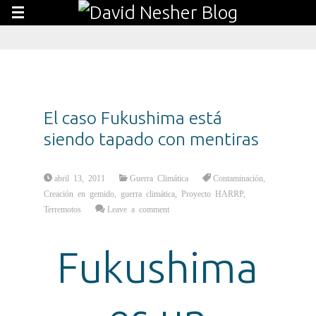
El caso Fukushima está
siendo tapado con mentiras
abril 13, 2011
Guerra Climática
Contaminación
,
Creación en gemido
,
guerra climática
,
Proyecto HARRP
,
Terremotos
Leave a comment
Fukushima