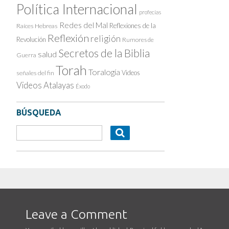
Política Internacional
profecías
Redes del Mal
Reflexiones de la
Raíces Hebreas
Reflexión
religión
Revolución
Rumores de
Secretos de la Biblia
salud
Guerra
Torah
Toralogía
Videos
señales del fin
Videos Atalayas
Éxodo
BÚSQUEDA
Leave a Comment