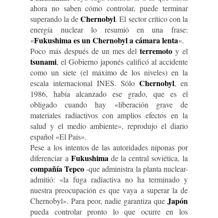
ahora no saben cómo controlar, puede terminar
Chernobyl
superando la de
. El sector crítico con la
energía nuclear lo resumió en una frase:
Fukushima es un Chernobyl a cámara lenta
«
«.
terremoto
Poco más después de un mes del
y el
tsunami
, el Gobierno japonés calificó al accidente
como un siete (el máximo de los niveles) en la
Chernobyl
escala internacional INES. Sólo
, en
1986, había alcanzado ese grado, que es el
obligado cuando hay «liberación grave de
materiales radiactivos con amplios efectos en la
salud y el medio ambiente», reprodujo el diario
español «El País».
Pese a los intentos de las autoridades niponas por
Fukushima
diferenciar a
de la central soviética, la
compañía Tepco
-que administra la planta nuclear-
admitió: «la fuga radiactiva no ha terminado y
nuestra preocupación es que vaya a superar la de
Japón
Chernobyl». Para peor, nadie garantiza que
pueda controlar pronto lo que ocurre en los