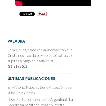
PALABRA
Estad, pues, firmes en la libertad con que
Cristo nos hizo libres y no estéis otra vez
sujetos al yugo de esclavitud.
Gálatas 5:1
ÚLTIMAS PUBLICACIONES
El Misterio Nupcial: De la Atracción a ser
«Una Sola Carne»
¡Despierta, remanente de Argentina! ¡La
Soberanía Territorial está en Peligro!