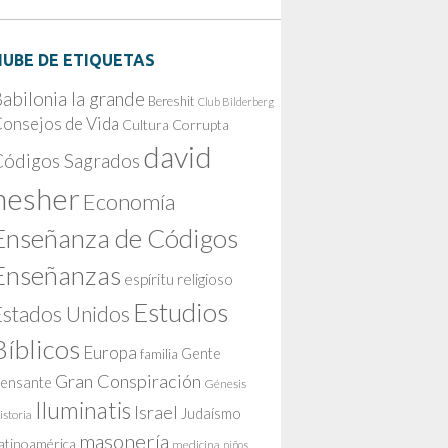
NUBE DE ETIQUETAS
abilonia la grande
Bereshit
Club Bilderberg
onsejos de Vida
Cultura Corrupta
david
Códigos Sagrados
nesher
Economía
Enseñanza de Códigos
Enseñanzas
espíritu religioso
Estudios
Estados Unidos
Bíblicos
Europa
Gente
familia
Gran Conspiración
ensante
Génesis
Iluminatis
Israel
Judaísmo
istoria
masonería
atinoamérica
medicina
niños