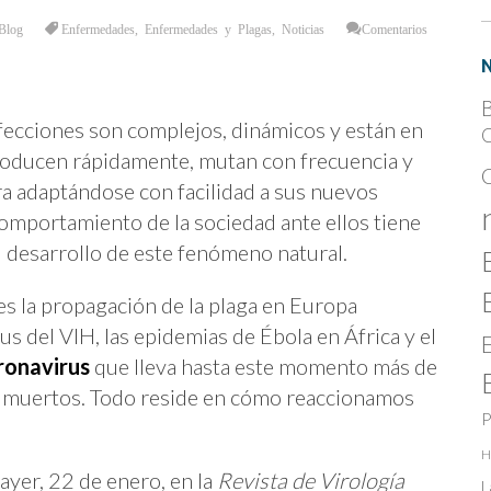
Blog
Enfermedades
,
Enfermedades y Plagas
,
Noticias
Comentarios
B
fecciones son complejos, dinámicos y están en
C
roducen rápidamente, mutan con frecuencia y
tra adaptándose con facilidad a sus nuevos
omportamiento de la sociedad ante ellos tiene
 desarrollo de este fenómeno natural.
s la propagación de la plaga en Europa
us del VIH, las epidemias de Ébola en África y el
ronavirus
que lleva hasta este momento más de
 muertos. Todo reside en cómo reaccionamos
P
H
ayer, 22 de enero, en la
Revista de Virología
L