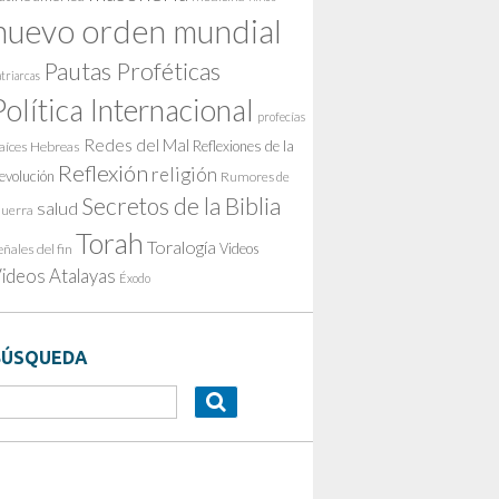
nuevo orden mundial
Pautas Proféticas
triarcas
Política Internacional
profecías
Redes del Mal
Reflexiones de la
aíces Hebreas
Reflexión
religión
evolución
Rumores de
Secretos de la Biblia
salud
uerra
Torah
Toralogía
Videos
eñales del fin
ideos Atalayas
Éxodo
BÚSQUEDA