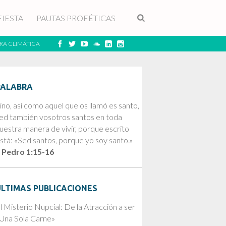
FIESTA
PAUTAS PROFÉTICAS
RA CLIMÁTICA
PALABRA
ino, así como aquel que os llamó es santo,
ed también vosotros santos en toda
uestra manera de vivir, porque escrito
stá: «Sed santos, porque yo soy santo.»
 Pedro 1:15-16
ÚLTIMAS PUBLICACIONES
l Misterio Nupcial: De la Atracción a ser
Una Sola Carne»