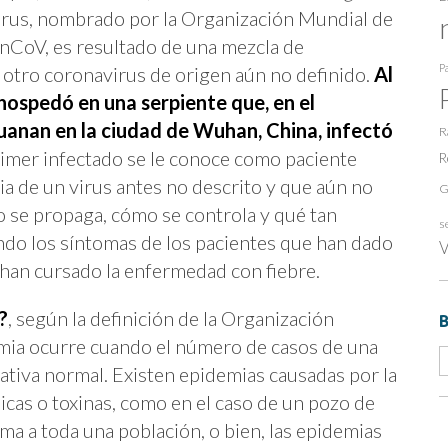
irus, nombrado por la Organización Mundial de
CoV, es resultado de una mezcla de
Pa
 otro coronavirus de origen aún no definido.
Al
e hospedó en una serpiente que, en el
anan en la ciudad de Wuhan, China, infectó
R
primer infectado se le conoce como paciente
R
a de un virus antes no descrito y que aún no
G
se propaga, cómo se controla y qué tan
s
zando los síntomas de los pacientes que han dado
V
a han cursado la enfermedad con fiebre.
?
, según la definición de la Organización
emia ocurre cuando el número de casos de una
ativa normal. Existen epidemias causadas por la
icas o toxinas, como en el caso de un pozo de
a a toda una población, o bien, las epidemias