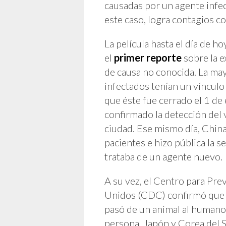
causadas por un agente infec
este caso, logra contagios con
La película hasta el día de 
el
primer reporte
sobre la e
de causa no conocida. La may
infectados tenían un víncul
que éste fue cerrado el 1 de
confirmado la detección del 
ciudad. Ese mismo día, China
pacientes e hizo pública la 
trataba de un agente nuevo.
A su vez, el Centro para Pr
Unidos (CDC) confirmó que s
pasó de un animal al humano
persona. Japón y Corea del S