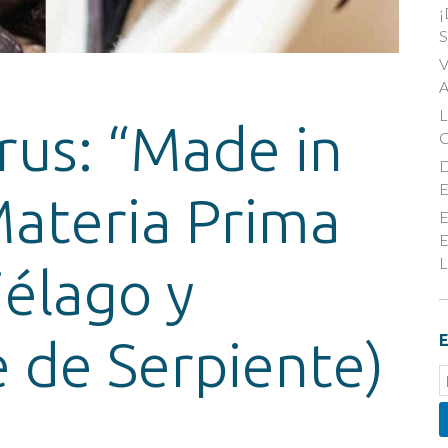
¡
S
V
A
rus: “Made in
D
E
Materia Prima
E
E
L
iélago y
de Serpiente)
E
E
S