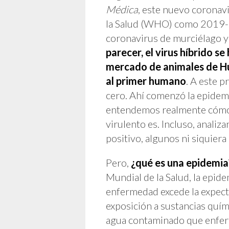
Médica
, este nuevo coronav
la Salud (WHO) como 2019-n
coronavirus de murciélago y
parecer, el virus híbrido s
mercado de animales de Hu
al primer humano
. A este 
cero. Ahí comenzó la epidemi
entendemos realmente cómo 
virulento es. Incluso, anali
positivo, algunos ni siquier
Pero,
¿qué es una epidemia
Mundial de la Salud, la epid
enfermedad excede la expect
exposición a sustancias quím
agua contaminado que enferm