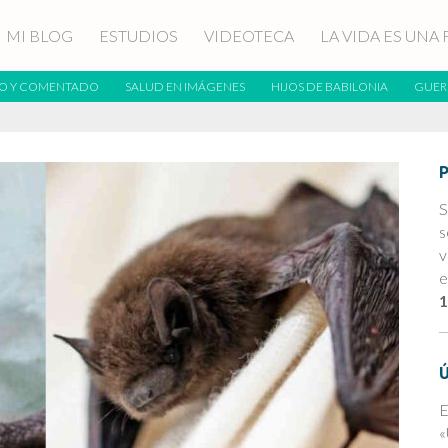
MI BLOG
ESTUDIOS
VIDEOTECA
LA VIDA ES UNA 
O Y COMENTADO
SALUD EN IMÁGENES
HIJOS DE BABILONIA
GUER
S
s
v
e
1
E
«