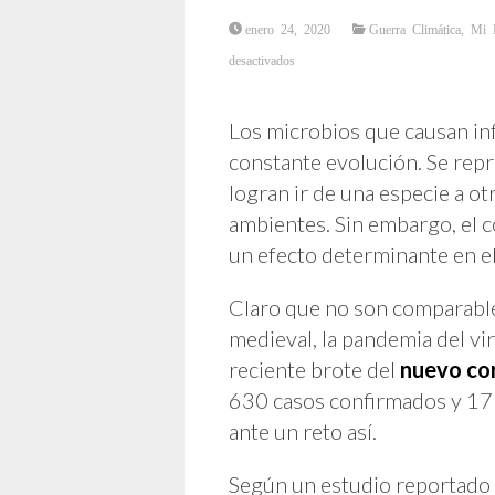
enero 24, 2020
Guerra Climática
,
Mi 
en
desactivados
Coronavirus:
“Made
in
China”
(Materia
Los microbios que causan in
Prima
de
constante evolución. Se rep
Muriciélago
y
Empaque
logran ir de una especie a o
de
Serpiente)
ambientes. Sin embargo, el c
un efecto determinante en el
Claro que no son comparable
medieval, la pandemia del vir
reciente brote del
nuevo co
630 casos confirmados y 17
ante un reto así.
Según un estudio reportado 