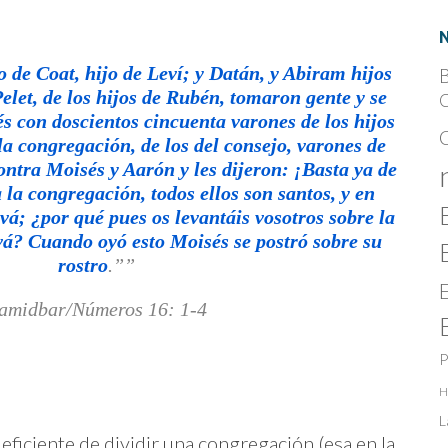
una
Congregación
de
santos
(la
rebelión
jo de Coat, hijo de Leví; y Datán, y Abiram hijos
B
de
Coré)
Pelet, de los hijos de Rubén, tomaron gente y se
C
s con doscientos cincuenta varones de los hijos
 la congregación, de los del consejo, varones de
ntra Moisés y Aarón y les dijeron: ¡Basta ya de
 la congregación, todos ellos son santos, y en
vá; ¿por qué pues os levantáis vosotros sobre la
á? Cuando oyó esto Moisés se postró sobre su
rostro
.”
amidbar/Números 16: 1-4
P
H
L
eficiente de dividir una congregación (esa en la