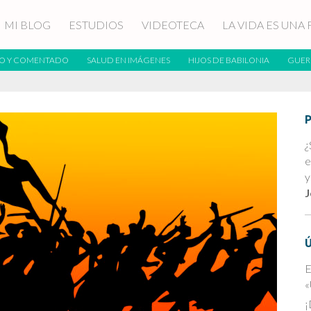
MI BLOG
ESTUDIOS
VIDEOTECA
LA VIDA ES UNA 
O Y COMENTADO
SALUD EN IMÁGENES
HIJOS DE BABILONIA
GUER
¿
e
y
J
E
«
¡