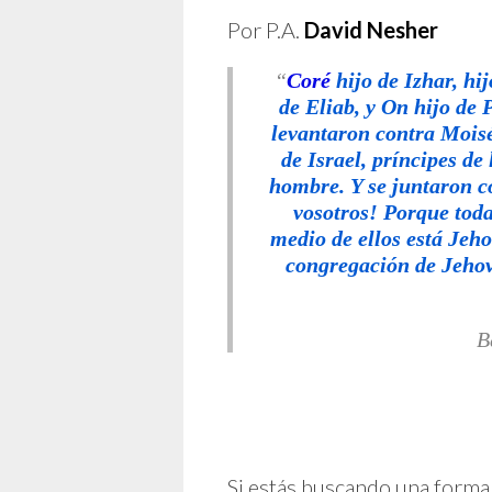
Por P.A.
David Nesher
“
Coré
hijo de Izhar, hi
de Eliab, y On hijo de 
levantaron contra Moisé
de Israel, príncipes de
hombre. Y se juntaron co
vosotros! Porque toda
medio de ellos está Jeho
congregación de Jehov
B
Si estás buscando una forma 