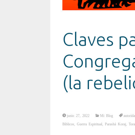
Claves pa
Congrega
(la rebel
junio 27, 2022
Mi Blog
autorida
Bíblicos
,
Guerra Espiritual
,
Parashá Koraj
,
Tor