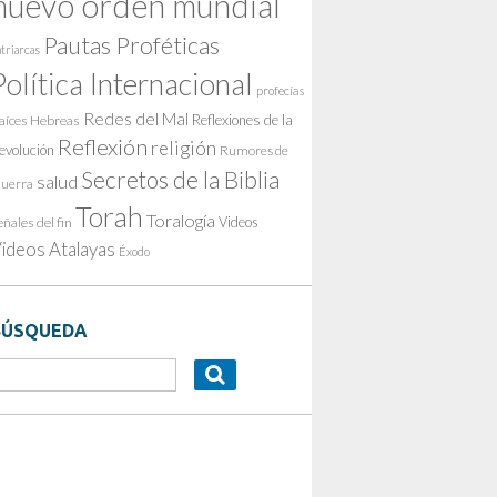
nuevo orden mundial
Pautas Proféticas
triarcas
Política Internacional
profecías
Redes del Mal
Reflexiones de la
aíces Hebreas
Reflexión
religión
evolución
Rumores de
Secretos de la Biblia
salud
uerra
Torah
Toralogía
Videos
eñales del fin
ideos Atalayas
Éxodo
BÚSQUEDA