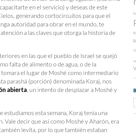
capacitarte en el servicio) y deseas de este
Pa
ielos, generando cortocircuitos para que el
tenga autoridad para obrar en el mundo, te
tención a las claves que otorga la historia de
R
R
G
eriores en las que el pueblo de Israel se quejó
s
mo falta de alimento o de agua, o de la
V
ue tomara el lugar de Moshé como intermediario
 esta parashá (porción) denominada Koraj, nos
ón abierta
, un intento de desplazar a Moshé y
ue estudiamos esta semana, Koraj tenía una
. Vale decir que así como Moshé y Aharón, era
a también levita, por lo que también estaban