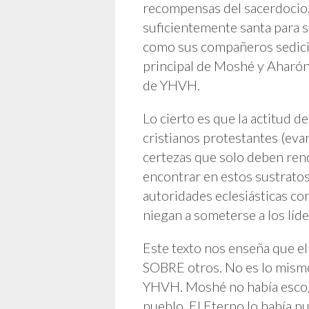
recompensas del sacerdocio, 
suficientemente santa para se
como sus compañeros sedici
principal de Moshé y Aharón
de YHVH.
Lo cierto es que la actitud 
cristianos protestantes (eva
certezas que solo deben ren
encontrar en estos sustratos
autoridades eclesiásticas con
niegan a someterse a los líd
Este texto nos enseña que el
SOBRE otros. No es lo mismo
YHVH. Moshé no había escogi
pueblo. El Eterno lo había pue