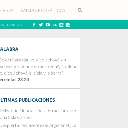
FIESTA
PAUTAS PROFÉTICAS
RA CLIMÁTICA
PALABRA
Se ocultará alguno, dice Jehová, en
scondrijos donde yo no lo vea? ¿No lleno
o, dice Jehová, el cielo y la tierra?
eremías 23:24
ÚLTIMAS PUBLICACIONES
l Misterio Nupcial: De la Atracción a ser
Una Sola Carne»
Despierta, remanente de Argentina! ¡La