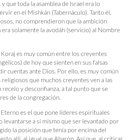
y que toda la asamblea de Israel era lo
rvir en el Mishkán (Tabernáculo). Tanto él,
osos, no comprendieron que la ambición
 era solamente la avodáh (servicio) al Nombre
de Koraj es muy común entre los creyentes
ngélicos) de hoy que sienten en sus falsas
dir cuentas ante Dios. Por ello, es muy común
 religiosos que muchos creyentes ven a las
 recelo y desconfianza, a tal punto que se
eres de la congregación.
 Eterno es el que pone líderes espirituales
 levantarse a sí mismo que ser levantado por
do la posición que tenía por encima del
sto allí, al igual que Aharón. Así que, al criticar