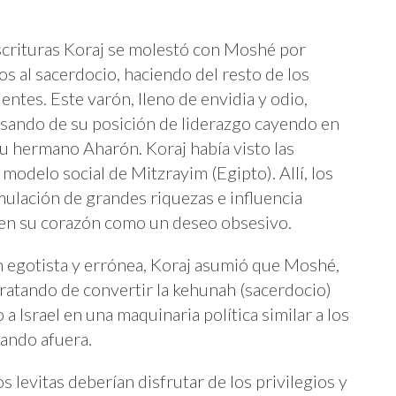
scrituras Koraj se molestó con Moshé por
os al sacerdocio, haciendo del resto de los
entes. Este varón, lleno de envidia y odio,
sando de su posición de liderazgo cayendo en
su hermano Aharón. Koraj había visto las
 modelo social de Mitzrayim (Egipto). Allí, los
mulación de grandes riquezas e influencia
ía en su corazón como un deseo obsesivo.
n egotista y errónea, Koraj asumió que Moshé,
tratando de convertir la kehunah (sacerdocio)
a Israel en una maquinaria política similar a los
jando afuera.
s levitas deberían disfrutar de los privilegios y