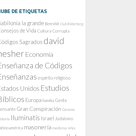
NUBE DE ETIQUETAS
abilonia la grande
Bereshit
Club Bilderberg
onsejos de Vida
Cultura Corrupta
david
Códigos Sagrados
nesher
Economía
Enseñanza de Códigos
Enseñanzas
espíritu religioso
Estudios
Estados Unidos
Bíblicos
Europa
Gente
familia
Gran Conspiración
ensante
Génesis
Iluminatis
Israel
Judaísmo
istoria
masonería
atinoamérica
medicina
niños