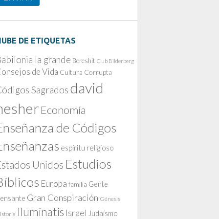
NUBE DE ETIQUETAS
abilonia la grande
Bereshit
Club Bilderberg
onsejos de Vida
Cultura Corrupta
david
Códigos Sagrados
nesher
Economía
Enseñanza de Códigos
Enseñanzas
espíritu religioso
Estudios
Estados Unidos
Bíblicos
Europa
Gente
familia
Gran Conspiración
ensante
Génesis
Iluminatis
Israel
Judaísmo
istoria