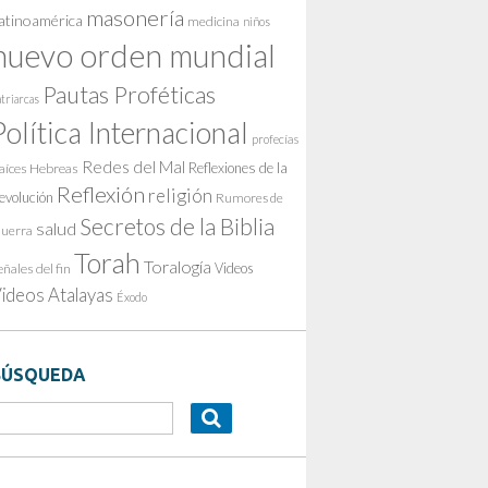
masonería
atinoamérica
medicina
niños
nuevo orden mundial
Pautas Proféticas
triarcas
Política Internacional
profecías
Redes del Mal
Reflexiones de la
aíces Hebreas
Reflexión
religión
evolución
Rumores de
Secretos de la Biblia
salud
uerra
Torah
Toralogía
Videos
eñales del fin
ideos Atalayas
Éxodo
BÚSQUEDA