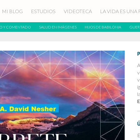
MI BLOG
ESTUDIOS
VIDEOTECA
LA VIDA ES UNA 
O Y COMENTADO
SALUD EN IMÁGENES
HIJOS DE BABILONIA
GUER
A
v
v
i
l
E
E