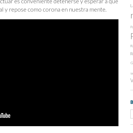
 actuar es conveniente detenerse y esperar a que
L
ial y repose como corona en nuestra mente.
Pa
R
R
G
s
V