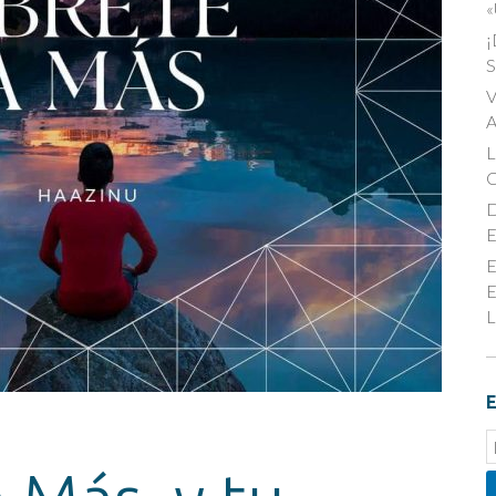
«
¡
S
V
A
D
E
E
E
L
E
E
S