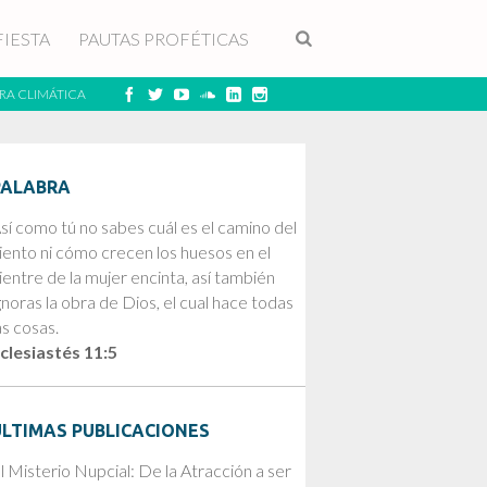
FIESTA
PAUTAS PROFÉTICAS
RA CLIMÁTICA
PALABRA
sí como tú no sabes cuál es el camino del
iento ni cómo crecen los huesos en el
ientre de la mujer encinta, así también
gnoras la obra de Dios, el cual hace todas
as cosas.
clesiastés 11:5
ÚLTIMAS PUBLICACIONES
l Misterio Nupcial: De la Atracción a ser