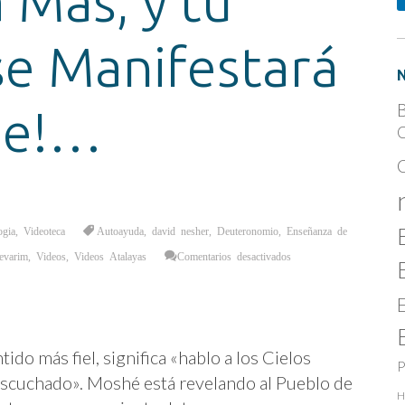
 Más, y tu
se Manifestará
B
de!…
C
ogia
,
Videoteca
Autoayuda
,
david nesher
,
Deuteronomio
,
Enseñanza de
en
evarim
,
Videos
,
Videos Atalayas
Comentarios desactivados
¡Ábrete
a
Más,
y
tu
Destino
se
Manifestará
en
ido más fiel, significa «hablo a los Cielos
Grande!…
P
scuchado». Moshé está revelando al Pueblo de
H