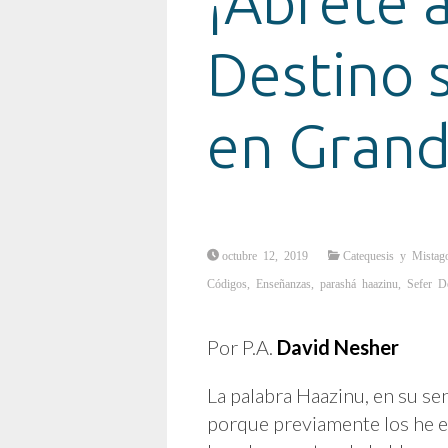
¡Ábrete a
Destino 
en Gran
octubre 12, 2019
Catequesis y Mistag
Códigos
,
Enseñanzas
,
parashá haazinu
,
Sefer D
Por P.A.
David Nesher
La palabra Haazinu, en su sent
porque previamente los he e