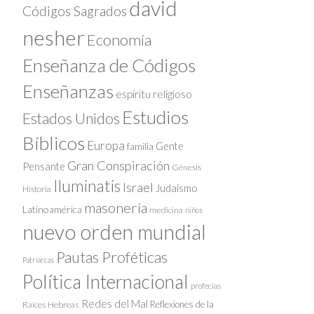
david
Códigos Sagrados
nesher
Economía
Enseñanza de Códigos
Enseñanzas
espíritu religioso
Estudios
Estados Unidos
Bíblicos
Europa
Gente
familia
Gran Conspiración
Pensante
Génesis
Iluminatis
Israel
Judaísmo
Historia
masonería
Latinoamérica
medicina
niños
nuevo orden mundial
Pautas Proféticas
Patriarcas
Política Internacional
profecías
Redes del Mal
Reflexiones de la
Raíces Hebreas