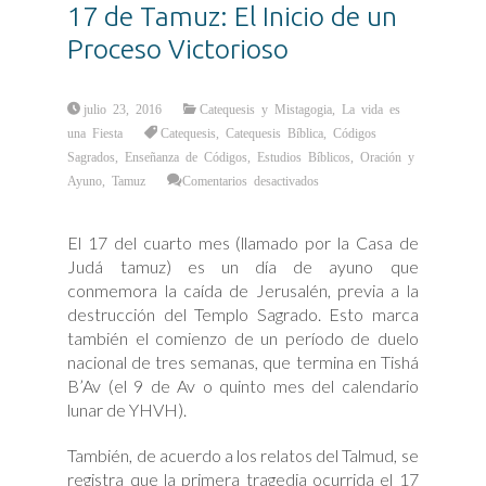
17 de Tamuz: El Inicio de un
Proceso Victorioso
julio 23, 2016
Catequesis y Mistagogia
,
La vida es
una Fiesta
Catequesis
,
Catequesis Bíblica
,
Códigos
Sagrados
,
Enseñanza de Códigos
,
Estudios Bíblicos
,
Oración y
en
Ayuno
,
Tamuz
Comentarios desactivados
17
de
Tamuz:
El
El 17 del cuarto mes (llamado por la Casa de
Inicio
de
Judá tamuz) es un día de ayuno que
un
Proceso
conmemora la caída de Jerusalén, previa a la
Victorioso
destrucción del Templo Sagrado. Esto marca
también el comienzo de un período de duelo
nacional de tres semanas, que termina en Tishá
B’Av (el 9 de Av o quinto mes del calendario
lunar de YHVH).
También, de acuerdo a los relatos del Talmud, se
registra que la primera tragedia ocurrida el 17