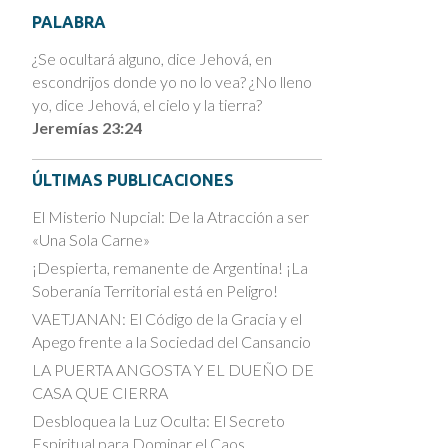
PALABRA
¿Se ocultará alguno, dice Jehová, en
escondrijos donde yo no lo vea? ¿No lleno
yo, dice Jehová, el cielo y la tierra?
Jeremías 23:24
ÚLTIMAS PUBLICACIONES
El Misterio Nupcial: De la Atracción a ser
«Una Sola Carne»
¡Despierta, remanente de Argentina! ¡La
Soberanía Territorial está en Peligro!
VAETJANAN: El Código de la Gracia y el
Apego frente a la Sociedad del Cansancio
LA PUERTA ANGOSTA Y EL DUEÑO DE
CASA QUE CIERRA
Desbloquea la Luz Oculta: El Secreto
Espiritual para Dominar el Caos