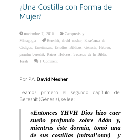
¿Una Costilla con Forma de
Mujer?
noviembre 7, 2016
Catequesis y
Mistagogia
Bereshit
,
david nesher
,
Enseñanza de
Códigos
,
Enseñanzas
,
Estudios Bíblicos
,
Génesis
,
Hebreo
,
parashá bereshit
,
Raíces Hebreas
,
Secretos de la Biblia
,
Torah
1 Comment
Por P.A.
David Nesher
Leamos primero el segundo capítulo del
Bereshit (Génesis), se lee:
«Entonces YHVH Dios hizo caer
sueño profundo sobre Adán y,
mientras éste dormía, tomó una
de sus costillas (mitsal’otav) y