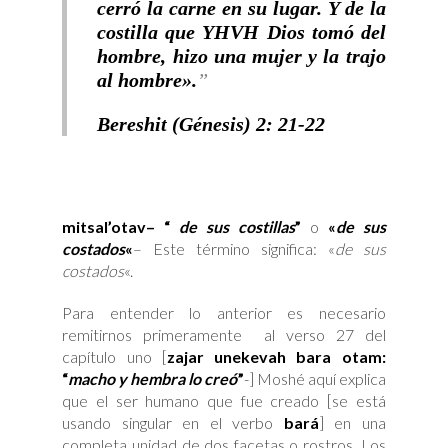
cerró la carne en su lugar. Y de la
costilla que YHVH Dios tomó del
hombre, hizo una mujer y la trajo
al hombre».
Bereshit (Génesis) 2: 21-22
mitsal’otav
– “
de sus costillas
”
o
«
de sus
costados
«
– Este término significa: «
de sus
costados
«.
Para entender lo anterior es necesario
remitirnos primeramente al verso 27 del
capítulo uno [
zajar unekevah bara otam:
“
macho y hembra lo creó
”
-] Moshé aquí explica
que el ser humano que fue creado [se está
usando singular en el verbo
bará
] en una
completa unidad de dos facetas o rostros. Los