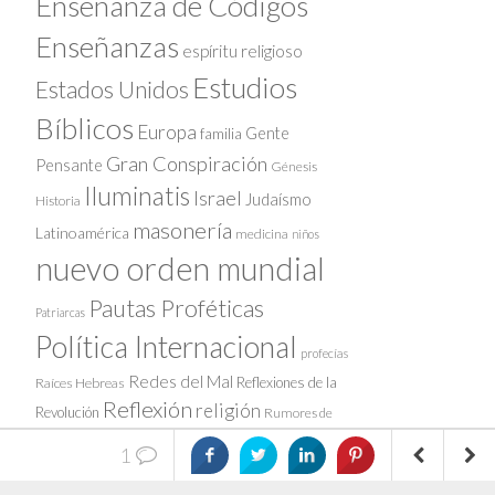
Enseñanza de Códigos
Enseñanzas
espíritu religioso
Estudios
Estados Unidos
Bíblicos
Europa
Gente
familia
Gran Conspiración
Pensante
Génesis
Iluminatis
Israel
Judaísmo
Historia
masonería
Latinoamérica
medicina
niños
nuevo orden mundial
Pautas Proféticas
Patriarcas
Política Internacional
profecías
Redes del Mal
Reflexiones de la
Raíces Hebreas
Reflexión
religión
Revolución
Rumores de
Secretos de la Biblia
salud
Guerra
1
Torah
Toralogía
Videos
señales del fin