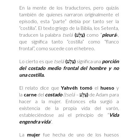
En la mente de los traductores, pero quizás
también de quienes narraron originalmente el
episodio, esta “parte” debía por tanto ser la
“costilla”. El texto griego de la Biblia, los Setenta,
traducen la palabra
tselá
(
צֵלָע)
como “
pleur
á
«,
que significa tanto “costilla” como “flanco
frontal”, como sucede con el hebreo.
Lo cierto es que
tselá
(
צֵלָע)
significa una
porción
del costado medio frontal del hombre y no
una costilla.
El relato dice que
Yahvéh tomó
el
hueso
y
la
carne
del
costado
(tselá –
צֵלָע)
de Adam para
hacer a la mujer. Entonces ella surgió a
existencia de la propia vida del varón,
estableciéndose así el principio de “
Vida
engendra vida
”.
La
mujer
fue hecha de uno de los huesos