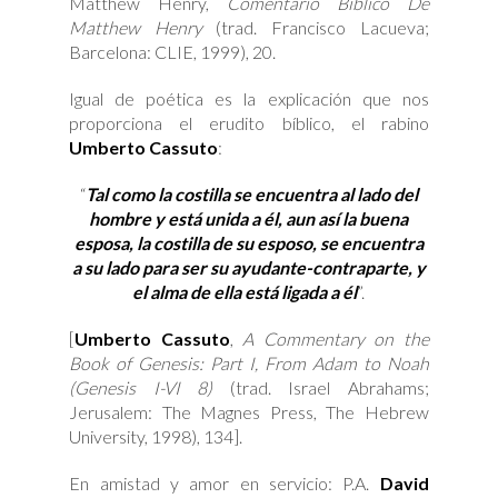
Matthew Henry,
Comentario Bíblico De
Matthew Henry
(trad. Francisco Lacueva;
Barcelona: CLIE, 1999), 20.
Igual de poética es la explicación que nos
proporciona el erudito bíblico, el rabino
Umberto Cassuto
:
“
Tal como la costilla se encuentra al lado del
hombre y está unida a él, aun así la buena
esposa, la costilla de su esposo, se encuentra
a su lado para ser su ayudante-contraparte, y
el alma de ella está ligada a él
”.
[
Umberto Cassuto
,
A Commentary on the
Book of Genesis: Part I, From Adam to Noah
(Genesis I-VI 8)
(trad. Israel Abrahams;
Jerusalem: The Magnes Press, The Hebrew
University, 1998), 134].
En amistad y amor en servicio: P.A.
David