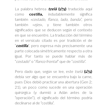
La palabra hebrea
tzelá
(
צֵלָע)
traducida aquí
como
costilla,
indudablemente significa
también
«costado, flanco, lado, banda”
, pero
también «
ejes
», y tiene también otros
significados que se deducen según el contexto
en que se encuentre. La traducción del término
en el versículo citado es por tradición el de
“
costilla
”, pero expresa más precisamente una
parte colocada simétricamente respecto a otra
igual. Por tanto se puede hablar más de
“
costado
” o “
flanco frontal
” que de “
costilla
”.
Pero dado que, según se lee, este
tselá
(
צֵלָע)
debía ser algo que se encuentra bajo la carne,
pues Dios debió practicar una abertura (Gen 2;
21), un poco como sucede en una operación
quirúrgica (y durmió a Adán antes de la
“operación”), el significado del término podría
declinarse al de “costilla”.