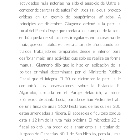
actividades más notorias ha sido el auspicio de Uatre al
corredor de carreras de autos Pichi Iglesias, lo cual provocó
críticas en un gremio de paupérrimos afiliados. A
principios de diciembre, Giagnorio ordenó a la patrulla
rural del Pueblo Doyle que rondara los campos de la zona
en búsqueda de situaciones irregulares en la cosecha del
maíz, que son habituales a esta altura del año, cuando son
traídos trabajadores temporales desde el interior para
desflorar maíz, una actividad que sólo se realiza en forma
manual. Giagnorio dijo que lo hizo en aplicación de la
política criminal determinada por el Ministerio Público
Fiscal que él integra. El 20 de diciembre la patrulla le
comunicó sus observaciones sobre la Estancia El
Algarrobo, ubicada en el Paraje Beladrich, a pocos
kilómetros de Santa Lucía, partido de San Pedro. Se trata
de una finca de unas 1600 hectáreas, de las cuales 200
están arrendadas a Nidera. El acceso es dificultoso porque
está a 12 km de la ruta más próxima. El miércoles 22 el
fiscal solicitó una orden de allanamiento a la titular del
Juzgado de Garantías N0 1 de San Nicolás, pero la jueza