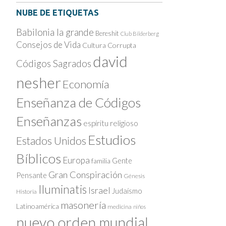
NUBE DE ETIQUETAS
Babilonia la grande
Bereshit
Club Bilderberg
Consejos de Vida
Cultura Corrupta
david
Códigos Sagrados
nesher
Economía
Enseñanza de Códigos
Enseñanzas
espíritu religioso
Estudios
Estados Unidos
Bíblicos
Europa
Gente
familia
Gran Conspiración
Pensante
Génesis
Iluminatis
Israel
Judaísmo
Historia
masonería
Latinoamérica
medicina
niños
nuevo orden mundial