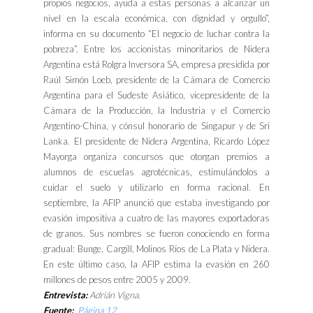
propios negocios, ayuda a estas personas a alcanzar un
nivel en la escala económica, con dignidad y orgullo”,
informa en su documento “El negocio de luchar contra la
pobreza”. Entre los accionistas minoritarios de Nidera
Argentina está Rolgra Inversora SA, empresa presidida por
Raúl Simón Loeb, presidente de la Cámara de Comercio
Argentina para el Sudeste Asiático, vicepresidente de la
Cámara de la Producción, la Industria y el Comercio
Argentino-China, y cónsul honorario de Singapur y de Sri
Lanka. El presidente de Nidera Argentina, Ricardo López
Mayorga organiza concursos que otorgan premios a
alumnos de escuelas agrotécnicas, estimulándolos a
cuidar el suelo y utilizarlo en forma racional. En
septiembre, la AFIP anunció que estaba investigando por
evasión impositiva a cuatro de las mayores exportadoras
de granos. Sus nombres se fueron conociendo en forma
gradual: Bunge, Cargill, Molinos Ríos de La Plata y Nidera.
En este último caso, la AFIP estima la evasión en 260
millones de pesos entre 2005 y 2009.
Entrevista:
Adrián Vigna.
Fuente:
Página 12