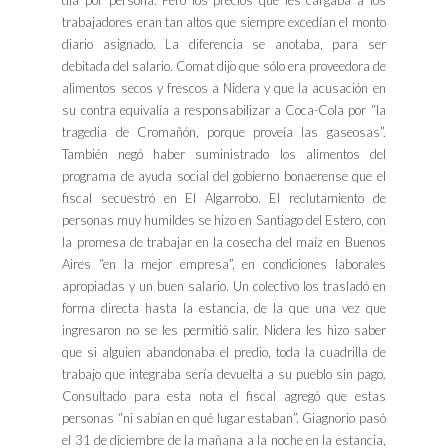
día por persona. Pero los precios que les cargaba a los
trabajadores eran tan altos que siempre excedían el monto
diario asignado. La diferencia se anotaba, para ser
debitada del salario. Comat dijo que sólo era proveedora de
alimentos secos y frescos a Nidera y que la acusación en
su contra equivalía a responsabilizar a Coca-Cola por “la
tragedia de Cromañón, porque proveía las gaseosas”.
También negó haber suministrado los alimentos del
programa de ayuda social del gobierno bonaerense que el
fiscal secuestró en El Algarrobo. El reclutamiento de
personas muy humildes se hizo en Santiago del Estero, con
la promesa de trabajar en la cosecha del maíz en Buenos
Aires “en la mejor empresa”, en condiciones laborales
apropiadas y un buen salario. Un colectivo los trasladó en
forma directa hasta la estancia, de la que una vez que
ingresaron no se les permitió salir. Nidera les hizo saber
que si alguien abandonaba el predio, toda la cuadrilla de
trabajo que integraba sería devuelta a su pueblo sin pago.
Consultado para esta nota el fiscal agregó que estas
personas “ni sabían en qué lugar estaban”. Giagnorio pasó
el 31 de diciembre de la mañana a la noche en la estancia,