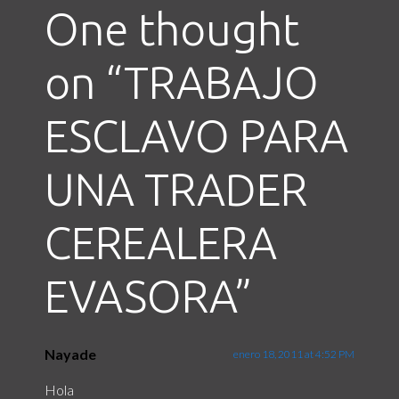
One thought
on “
TRABAJO
ESCLAVO PARA
UNA TRADER
CEREALERA
EVASORA
”
Nayade
enero 18, 2011 at 4:52 PM
Hola