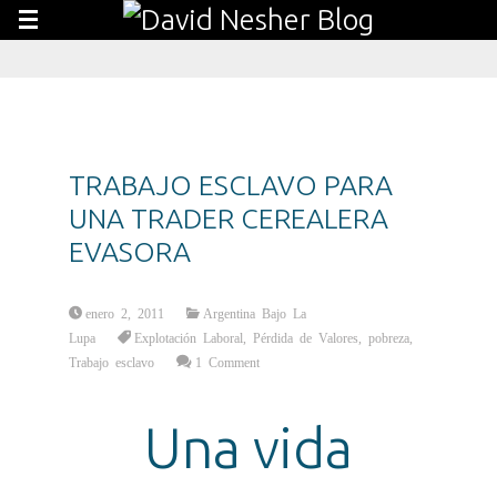
TRABAJO ESCLAVO PARA
UNA TRADER CEREALERA
EVASORA
enero 2, 2011
Argentina Bajo La
Lupa
Explotación Laboral
,
Pérdida de Valores
,
pobreza
,
Trabajo esclavo
1 Comment
Una vida