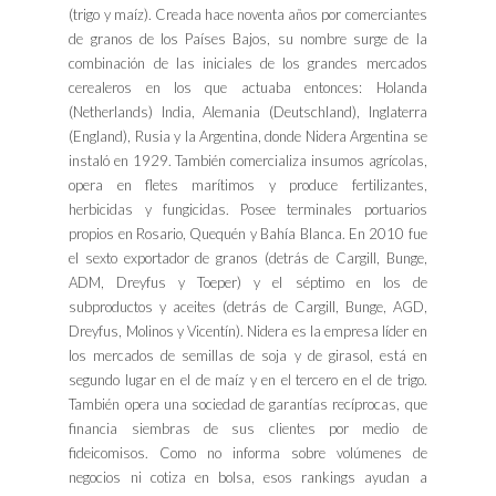
(trigo y maíz). Creada hace noventa años por comerciantes
de granos de los Países Bajos, su nombre surge de la
combinación de las iniciales de los grandes mercados
cerealeros en los que actuaba entonces: Holanda
(Netherlands) India, Alemania (Deutschland), Inglaterra
(England), Rusia y la Argentina, donde Nidera Argentina se
instaló en 1929. También comercializa insumos agrícolas,
opera en fletes marítimos y produce fertilizantes,
herbicidas y fungicidas. Posee terminales portuarios
propios en Rosario, Quequén y Bahía Blanca. En 2010 fue
el sexto exportador de granos (detrás de Cargill, Bunge,
ADM, Dreyfus y Toeper) y el séptimo en los de
subproductos y aceites (detrás de Cargill, Bunge, AGD,
Dreyfus, Molinos y Vicentín). Nidera es la empresa líder en
los mercados de semillas de soja y de girasol, está en
segundo lugar en el de maíz y en el tercero en el de trigo.
También opera una sociedad de garantías recíprocas, que
financia siembras de sus clientes por medio de
fideicomisos. Como no informa sobre volúmenes de
negocios ni cotiza en bolsa, esos rankings ayudan a