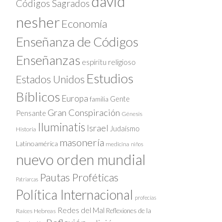
david
Códigos Sagrados
nesher
Economía
Enseñanza de Códigos
Enseñanzas
espíritu religioso
Estudios
Estados Unidos
Bíblicos
Europa
Gente
familia
Gran Conspiración
Pensante
Génesis
Iluminatis
Israel
Judaísmo
Historia
masonería
Latinoamérica
medicina
niños
nuevo orden mundial
Pautas Proféticas
Patriarcas
Política Internacional
profecías
Redes del Mal
Reflexiones de la
Raíces Hebreas