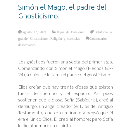
Simón el Mago, el padre del
Gnosticismo.
agosto 17, 2021
Hijos de Babilonia
Babilonia la
grande
,
Gnosticismo
,
Religión y creencias
Comentarios
en
desactivados
Simón
el
Mago,
el
Los gnósticos fueron una secta del primer siglo.
padre
del
Comenzando con Simon el Mago (Hechos 8:9-
Gnosticismo.
24), a quien se le llama el padre del gnosticismo.
Ellos creían que hay treinta dioses que existen
fuera del tiempo y el espacio. Así pues
sostienen que la diosa, Sofía (Sabiduría), creó al
demiurgo, un ángel creador (el Dios del Antiguo
Testamento) que era un tirano; y pensó que él
era el único Dios. Él creó al hombre; pero Sofía
le dio al hombre un espíritu.