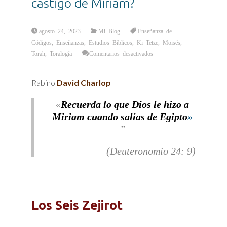
castigo de Miriam?
agosto 24, 2023
Mi Blog
Enseñanza de
Códigos
,
Enseñanzas
,
Estudios Bíblicos
,
Ki Tetze
,
Moisés
,
en
Torah
,
Toralogía
Comentarios desactivados
¿Sabías
que
es
un
Rabino
David Charlop
mandamiento
recordar
el
castigo
«
Recuerda lo que Dios le hizo a
de
Miriam?
Miriam cuando salías de Egipto
»
(Deuteronomio 24: 9)
Los Seis Zejirot