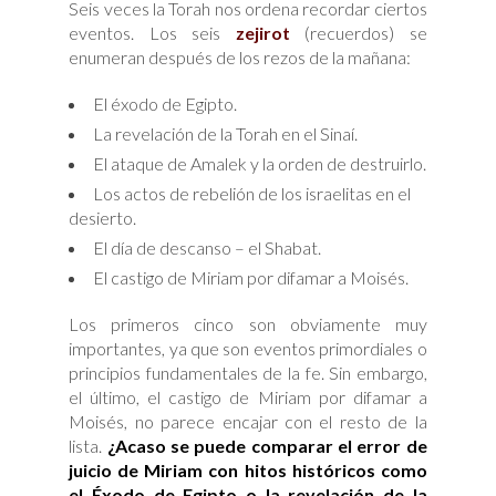
Seis veces la Torah nos ordena recordar ciertos
eventos. Los seis
zejirot
(recuerdos) se
enumeran después de los rezos de la mañana:
El éxodo de Egipto.
La revelación de la Torah en el Sinaí.
El ataque de Amalek y la orden de destruirlo.
Los actos de rebelión de los israelitas en el
desierto.
El día de descanso – el Shabat.
El castigo de Miriam por difamar a Moisés.
Los primeros cinco son obviamente muy
importantes, ya que son eventos primordiales o
principios fundamentales de la fe. Sin embargo,
el último, el castigo de Miriam por difamar a
Moisés, no parece encajar con el resto de la
lista.
¿Acaso se puede comparar el error de
juicio de Miriam con hitos históricos como
el Éxodo de Egipto o la revelación de la