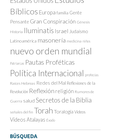
Estados Unidos
Bíblicos
Europa
Gente
familia
Gran Conspiración
Pensante
Génesis
Iluminatis
Israel
Judaísmo
Historia
masonería
Latinoamérica
medicina
niños
nuevo orden mundial
Pautas Proféticas
Patriarcas
Política Internacional
profecías
Redes del Mal
Reflexiones de la
Raíces Hebreas
Reflexión
religión
Revolución
Rumores de
Secretos de la Biblia
salud
Guerra
Torah
Toralogía
Videos
señales del fin
Videos Atalayas
Éxodo
BÚSQUEDA