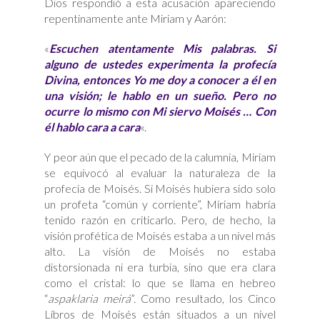
Dios respondió a esta acusación apareciendo
repentinamente ante Miriam y Aarón:
«
Escuchen atentamente Mis palabras. Si
alguno de ustedes experimenta la profecía
Divina, entonces Yo me doy a conocer a él en
una visión; le hablo en un sueño. Pero no
ocurre lo mismo con Mi siervo Moisés … Con
él hablo cara a cara
«.
Y peor aún que el pecado de la calumnia, Miriam
se equivocó al evaluar la naturaleza de la
profecía de Moisés. Si Moisés hubiera sido solo
un profeta “común y corriente”, Miriam habría
tenido razón en criticarlo. Pero, de hecho, la
visión profética de Moisés estaba a un nivel más
alto. La visión de Moisés no estaba
distorsionada ni era turbia, sino que era clara
como el cristal: lo que se llama en hebreo
“
aspaklaria meirá
”. Como resultado, los Cinco
Libros de Moisés están situados a un nivel