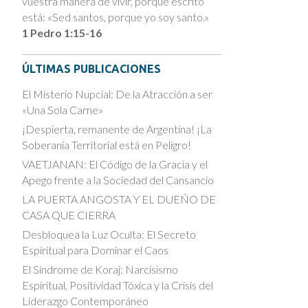
vuestra manera de vivir, porque escrito
está: «Sed santos, porque yo soy santo.»
1 Pedro 1:15-16
ÚLTIMAS PUBLICACIONES
El Misterio Nupcial: De la Atracción a ser
«Una Sola Carne»
¡Despierta, remanente de Argentina! ¡La
Soberanía Territorial está en Peligro!
VAETJANAN: El Código de la Gracia y el
Apego frente a la Sociedad del Cansancio
LA PUERTA ANGOSTA Y EL DUEÑO DE
CASA QUE CIERRA
Desbloquea la Luz Oculta: El Secreto
Espiritual para Dominar el Caos
El Síndrome de Koraj: Narcisismo
Espiritual, Positividad Tóxica y la Crisis del
Liderazgo Contemporáneo