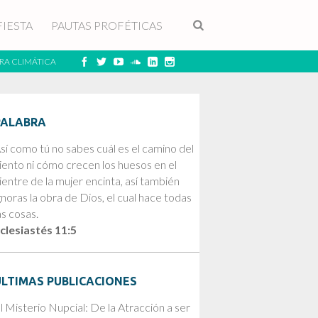
FIESTA
PAUTAS PROFÉTICAS
RA CLIMÁTICA
PALABRA
sí como tú no sabes cuál es el camino del
iento ni cómo crecen los huesos en el
ientre de la mujer encinta, así también
gnoras la obra de Dios, el cual hace todas
as cosas.
clesiastés 11:5
ÚLTIMAS PUBLICACIONES
l Misterio Nupcial: De la Atracción a ser