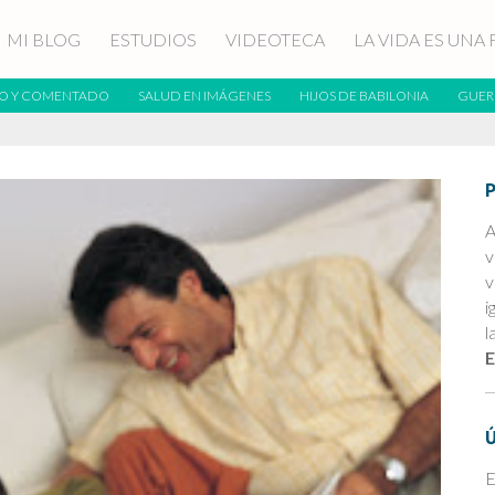
MI BLOG
ESTUDIOS
VIDEOTECA
LA VIDA ES UNA 
O Y COMENTADO
SALUD EN IMÁGENES
HIJOS DE BABILONIA
GUER
A
v
v
i
l
E
E