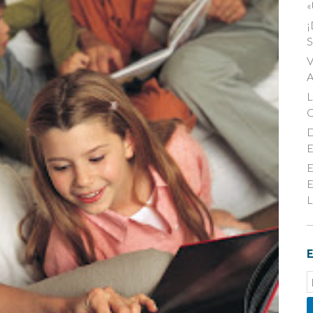
«
¡
S
V
A
D
E
E
E
L
E
E
S