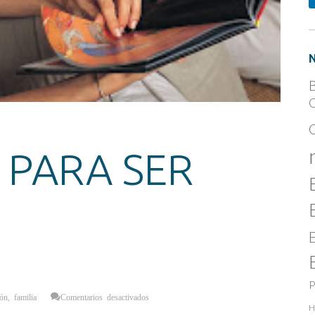
B
C
 PARA SER
P
en
ión
,
familia
Comentarios desactivados
RECETAS
H
PARA