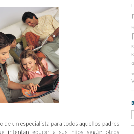
SER
PADRES
L
Pa
R
R
G
s
V
o de un especialista para todos aquellos padres
ue intentan educar a sus hijos según otros