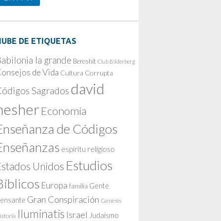
NUBE DE ETIQUETAS
abilonia la grande
Bereshit
Club Bilderberg
onsejos de Vida
Cultura Corrupta
david
Códigos Sagrados
nesher
Economía
Enseñanza de Códigos
Enseñanzas
espíritu religioso
Estudios
Estados Unidos
Bíblicos
Europa
Gente
familia
Gran Conspiración
ensante
Génesis
Iluminatis
Israel
Judaísmo
istoria