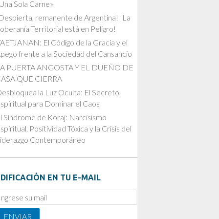
Una Sola Carne»
Despierta, remanente de Argentina! ¡La
oberanía Territorial está en Peligro!
AETJANAN: El Código de la Gracia y el
pego frente a la Sociedad del Cansancio
LA PUERTA ANGOSTA Y EL DUEÑO DE
CASA QUE CIERRA
esbloquea la Luz Oculta: El Secreto
spiritual para Dominar el Caos
l Síndrome de Koraj: Narcisismo
spiritual, Positividad Tóxica y la Crisis del
iderazgo Contemporáneo
DIFICACIÓN EN TU E-MAIL
mail
ubscription
ENVIAR