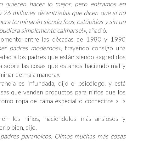
o quieren hacer lo mejor, pero entramos en
 26 millones de entradas que dicen que si no
nera terminarán siendo feos, estúpidos y sin un
e pudiera simplemente calmarse
!», añadió.
momento entre las décadas de 1980 y 1990
ser padres modernos
«, trayendo consigo una
iedad a los padres que están siendo «agredidos
a sobre las cosas que estamos haciendo mal y
rminar de mala manera».
anoia es infundada, dijo el psicólogo, y está
esas que venden productos para niños que los
como ropa de cama especial o cochecitos a la
en los niños, haciéndolos más ansiosos y
rlo bien, dijo.
 padres paranoicos. Oímos muchas más cosas