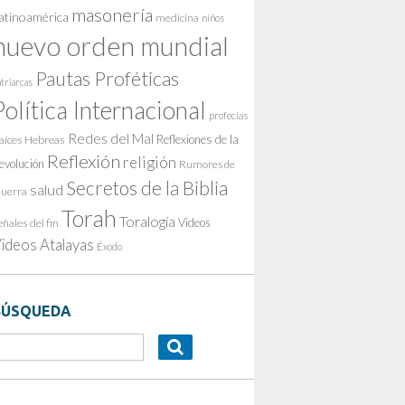
masonería
atinoamérica
medicina
niños
nuevo orden mundial
Pautas Proféticas
triarcas
Política Internacional
profecías
Redes del Mal
Reflexiones de la
aíces Hebreas
Reflexión
religión
evolución
Rumores de
Secretos de la Biblia
salud
uerra
Torah
Toralogía
Videos
eñales del fin
ideos Atalayas
Éxodo
BÚSQUEDA