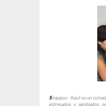
S
ingapur.- Aquí va un consej
estresados y agobiados q