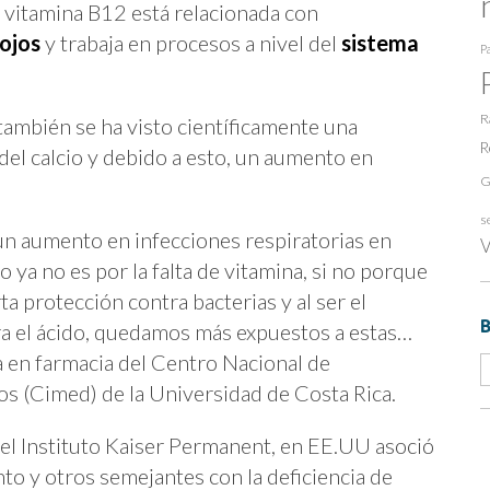
a vitamina B12 está relacionada con
ojos
y trabaja en procesos a nivel del
sistema
Pa
R
ambién se ha visto científicamente una
R
del calcio y debido a esto, un aumento en
G
s
un aumento en infecciones respiratorias en
V
 ya no es por la falta de vitamina, si no porque
ta protección contra bacterias y al ser el
a el ácido, quedamos más expuestos a estas…
a en farmacia del Centro Nacional de
 (Cimed) de la Universidad de Costa Rica.
del Instituto Kaiser Permanent, en EE.UU asoció
to y otros semejantes con la deficiencia de