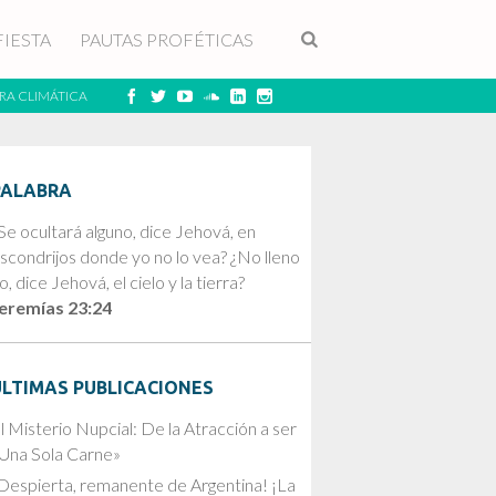
FIESTA
PAUTAS PROFÉTICAS
RA CLIMÁTICA
PALABRA
Se ocultará alguno, dice Jehová, en
scondrijos donde yo no lo vea? ¿No lleno
o, dice Jehová, el cielo y la tierra?
eremías 23:24
ÚLTIMAS PUBLICACIONES
l Misterio Nupcial: De la Atracción a ser
Una Sola Carne»
Despierta, remanente de Argentina! ¡La