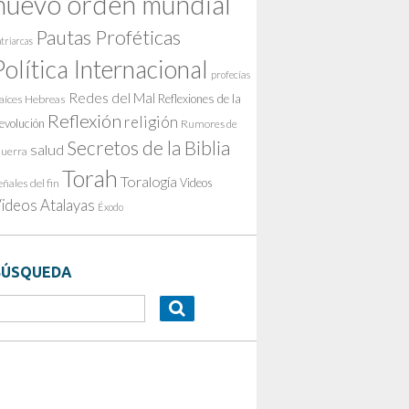
nuevo orden mundial
Pautas Proféticas
triarcas
Política Internacional
profecías
Redes del Mal
Reflexiones de la
aíces Hebreas
Reflexión
religión
evolución
Rumores de
Secretos de la Biblia
salud
uerra
Torah
Toralogía
Videos
eñales del fin
ideos Atalayas
Éxodo
BÚSQUEDA