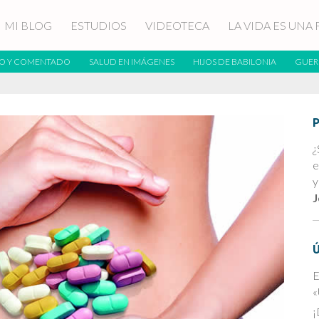
MI BLOG
ESTUDIOS
VIDEOTECA
LA VIDA ES UNA 
O Y COMENTADO
SALUD EN IMÁGENES
HIJOS DE BABILONIA
GUER
¿
e
y
J
E
«
¡