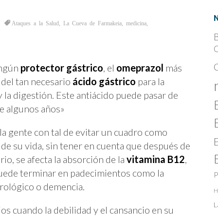
Ataques a la Salud
,
La Cueva de Farmakeia
,
medicina
,
B
C
ingún
protector gástrico
, el
omeprazol
más
 del tan necesario
ácido gástrico
para la
y la digestión. Este antiácido puede pasar de
de algunos años»
la gente con tal de evitar un cuadro como
e de su vida, sin tener en cuenta que después de
io, se afecta la absorción de la
vitamina B12
,
uede terminar en padecimientos como la
P
rológico o demencia.
H
L
os cuando la debilidad y el cansancio en su