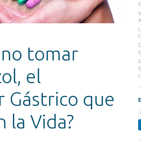
S
V
A
D
 no tomar
E
E
E
l, el
L
r Gástrico que
E
E
 la Vida?
S