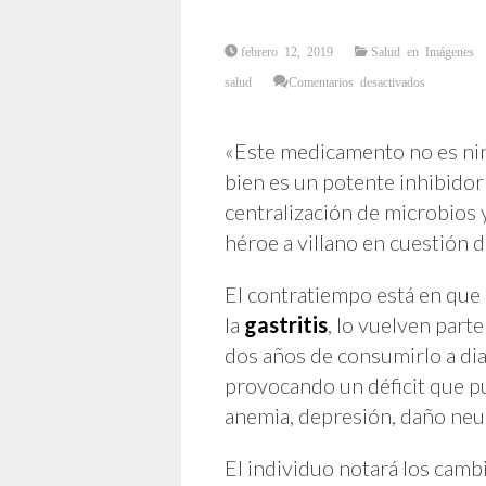
febrero 12, 2019
Salud en Imágenes
en
salud
Comentarios desactivados
¿Por
qué
no
tomar
Omeprazol,
«Este medicamento no es n
el
Protector
bien es un potente inhibidor
Gástrico
que
acaba
centralización de microbios 
con
la
héroe a villano en cuestión 
Vida?
El contratiempo está en que 
la
gastritis
, lo vuelven part
dos años de consumirlo a diar
provocando un déficit que p
anemia, depresión, daño neu
El individuo notará los cambi