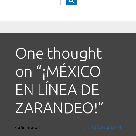
One thought
on “
¡MÉXICO
EN LÍNEA DE
ZARANDEO!
”
safirimasai
junio 9, 2010 at 2:32 AM