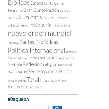
Bíblicos
Europa
Gente
familia
Gran Conspiración
Pensante
Génesis
Iluminatis
Israel
Judaísmo
Historia
masonería
Latinoamérica
medicina
niños
nuevo orden mundial
Pautas Proféticas
Patriarcas
Política Internacional
profecías
Redes del Mal
Reflexiones de la
Raíces Hebreas
Reflexión
religión
Revolución
Rumores de
Secretos de la Biblia
salud
Guerra
Torah
Toralogía
Videos
señales del fin
Videos Atalayas
Éxodo
BÚSQUEDA