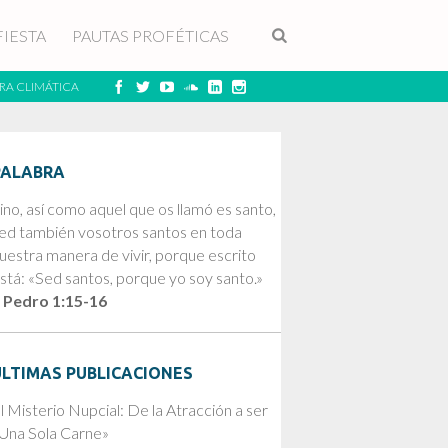
FIESTA
PAUTAS PROFÉTICAS
RA CLIMÁTICA
PALABRA
ino, así como aquel que os llamó es santo,
ed también vosotros santos en toda
uestra manera de vivir, porque escrito
stá: «Sed santos, porque yo soy santo.»
 Pedro 1:15-16
ÚLTIMAS PUBLICACIONES
l Misterio Nupcial: De la Atracción a ser
Una Sola Carne»