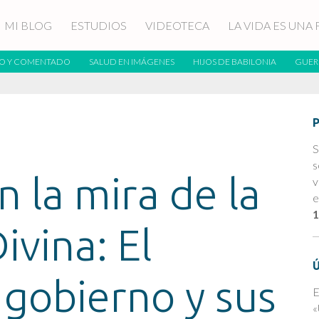
MI BLOG
ESTUDIOS
VIDEOTECA
LA VIDA ES UNA 
O Y COMENTADO
SALUD EN IMÁGENES
HIJOS DE BABILONIA
GUER
S
s
 la mira de la
v
e
1
ivina: El
 gobierno y sus
E
«