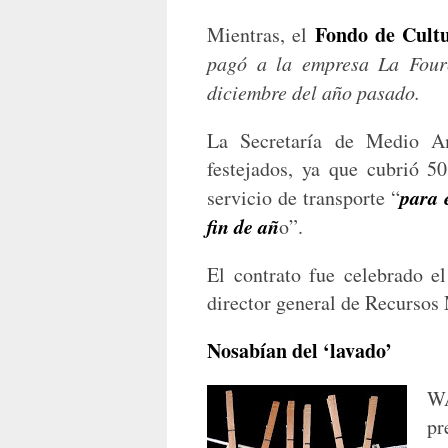
Fondo de Cult
Mientras, el
pagó a la empresa La Fourc
diciembre del año pasado.
La Secretaría de Medio Am
festejados, ya que cubrió 
para 
servicio de transporte “
fin de añ
o”.
El contrato fue celebrado e
director general de Recursos 
Nosabían del ‘lavado’
WA
pr