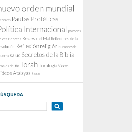
nuevo orden mundial
Pautas Proféticas
triarcas
Política Internacional
profecías
Redes del Mal
Reflexiones de la
aíces Hebreas
Reflexión
religión
evolución
Rumores de
Secretos de la Biblia
salud
uerra
Torah
Toralogía
Videos
eñales del fin
ideos Atalayas
Éxodo
BÚSQUEDA