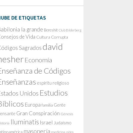
NUBE DE ETIQUETAS
abilonia la grande
Bereshit
Club Bilderberg
onsejos de Vida
Cultura Corrupta
david
Códigos Sagrados
nesher
Economía
Enseñanza de Códigos
Enseñanzas
espíritu religioso
Estudios
Estados Unidos
Bíblicos
Europa
Gente
familia
Gran Conspiración
ensante
Génesis
Iluminatis
Israel
Judaísmo
istoria
masonería
atinoamérica
medicina
niños