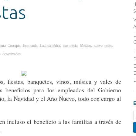
¡
stas
S
V
A
tura Corrupta
,
Economía
,
Latinoamérica
,
masonería
,
México
,
nuevo orden
D
en
 desactivados
México
E
en
la
E
mira
de
E
la
Justicia
L
, fiestas, banquetes, vinos, música y vales de
Divina:
El
s beneficios para los empleados del Gobierno
corrupto
gobierno
y
 año, la Navidad y el Año Nuevo, todo con cargo al
sus
superfiestas
E
E
n incluso el beneficio a las familias a través de
S
.