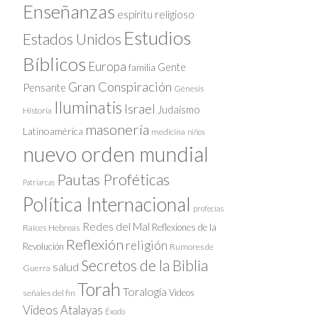
Enseñanzas
espíritu religioso
Estudios
Estados Unidos
Bíblicos
Europa
Gente
familia
Gran Conspiración
Pensante
Génesis
Iluminatis
Israel
Judaísmo
Historia
masonería
Latinoamérica
medicina
niños
nuevo orden mundial
Pautas Proféticas
Patriarcas
Política Internacional
profecías
Redes del Mal
Reflexiones de la
Raíces Hebreas
Reflexión
religión
Revolución
Rumores de
Secretos de la Biblia
salud
Guerra
Torah
Toralogía
Videos
señales del fin
Videos Atalayas
Éxodo