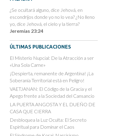
¿Se ocultará alguno, dice Jehová, en
escondrijos donde yo no lo vea? ¿No lleno
yo, dice Jehová, el cielo y la tierra?
Jeremías 23:24
ÚLTIMAS PUBLICACIONES
El Misterio Nupcial: De la Atracción a ser
«Una Sola Carne»
¡Despierta, remanente de Argentina! ¡La
Soberanía Territorial está en Peligro!
VAETJANAN: El Código de la Gracia y el
Apego frente a la Sociedad del Cansancio
LA PUERTA ANGOSTA Y EL DUEÑO DE
CASA QUE CIERRA
Desbloquea la Luz Oculta: El Secreto
Espiritual para Dominar el Caos
El Síndrome de Koraj: Narcisismo