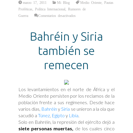
marzo 17, 2011
Mi Blog
Medio Oriente
,
Pautas
Proféticas
,
Política Internacional
,
Rumores de
en
Guerra
Comentarios desactivados
Medio
Oriente:
las
pautas
Bahréin y Siria
proféticas
ya
en
marcha
también se
y
cumplimiento
remecen
Los levantamientos en el norte de África y el
Medio Oriente persisten por los reclamos de la
población frente a sus regímenes. Desde hace
varios días,
Bahréin
y
Siria
se unieron a la ola que
sacudió a
Túnez
,
Egipto
y
Libia
.
Solo en Bahréin, la represión del ejército dejó a
siete personas muertas,
de los cuales cinco