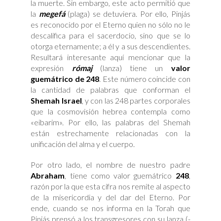
la muerte. Sin embargo, este acto permitió que
la
megefá
(plaga) se detuviera. Por ello, Pinjás
es reconocido por el Eterno quien no sólo no le
descalifica para el sacerdocio, sino que se lo
otorga eternamente; a él y a sus descendientes.
Resultará interesante aquí mencionar que la
expresión
rómaj
(lanza) tiene un
valor
guemátrico de 248
. Este número coincide con
la cantidad de palabras que conforman el
Shemah Israel
, y con las 248 partes corporales
que la cosmovisión hebrea contempla como
«eibarim». Por ello, las palabras del Shemah
están estrechamente relacionadas con la
unificación del alma y el cuerpo.
Por otro lado, el nombre de nuestro padre
Abraham
, tiene como valor guemátrico
248
,
razón por la que esta cifra nos remite al aspecto
de la misericordia y del dar del Eterno. Por
ende, cuando se nos informa en la Torah que
Pinjás prensó a los transgresores con su lanza (-