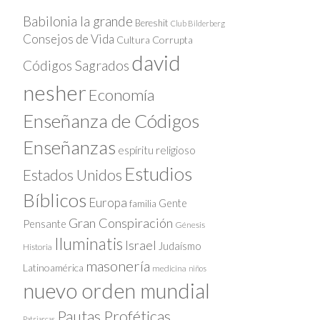
Babilonia la grande
Bereshit
Club Bilderberg
Consejos de Vida
Cultura Corrupta
david
Códigos Sagrados
nesher
Economía
Enseñanza de Códigos
Enseñanzas
espíritu religioso
Estudios
Estados Unidos
Bíblicos
Europa
Gente
familia
Gran Conspiración
Pensante
Génesis
Iluminatis
Israel
Judaísmo
Historia
masonería
Latinoamérica
medicina
niños
nuevo orden mundial
Pautas Proféticas
Patriarcas