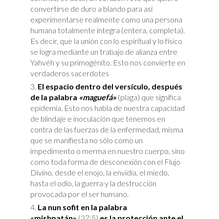
convertirse de duro a blando para así
experimentarse realmente como una persona
humana totalmente íntegra (entera, completa).
Es decir, que la unión con lo espiritual y lo físico
se logra mediante un trabajo de alianza entre
Yahvéh y su primogénito. Esto nos convierte en
verdaderos sacerdotes
El espacio dentro del versículo, después
de la palabra
«maguefá»
(plaga) que significa
epidemia. Esto nos habla de nuestra capacidad
de blindaje e inoculación que tenemos en
contra de las fuerzas de la enfermedad, misma
que se manifiesta no sólo como un
impedimento o merma en nuestro cuerpo, sino
como toda forma de desconexión con el Flujo
Divino, desde el enojo, la envidia, el miedo,
hasta el odio, la guerra y la destrucción
provocada por el ser humano.
La nun sofit en la palabra
«mishpatán»
(27:5)
es la protección ante el