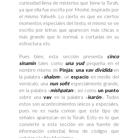
curiosidad llena de misterios que tiene la Torah,
ya que ella fue escrita por Moshé, inspirado por
el mismo Yahvéh. Lo cierto es que en ciertos
momentos especiales del texto, el mismo se ve
escrito por letras que aparecen más chicas o
más grande que lo normal, o cortadas en su
estructura, etc.
Pues bien, esta sección presenta
cinco
sinamin
tales como
una yud
pequeña en el
nombre mismo de
Pinjás
;
una
vav dividida
en
la palabra «
shalom
«; un
espacio
en medio del
versículo; una
nun sofit
especialmente grande,
en la palabra «
mishpatan
«; así como
un punto
sobre una
vav
en la palabra «
isarón
«. Todos
estos son acontecimientos únicos y especiales,
pues no es nada común que este tipo de
señales aparezcan en la Torah. Esto es lo que
convierte a esta sección en una fuente de
información celestial, llena de códigos que
señalan a la Era Mesiánica.