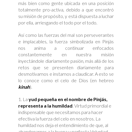
más bien como gente ubicada en una posición
totalmente pro-activa, debido a que encontró
su misión de propósito, y está dispuesta a luchar
por ella, arriesgando el todo por el todo.
Así como las fuerzas del mal son perseverantes
e implacables, la fuerza simbolizada en Pinjás
nos anima a continuar enfocados
constantemente en nuestra misión
inyectándole diariamente pasión, más allá de los
retos que se presenten diariamente para
desmotivarnos e instarnos a claudicar. A esto se
lo conoce como el celo de Dios (en hebreo
kinah
).
La
yud pequeña
en el nombre de Pinjás
,
representa a la humildad
. Virtud primordial e
indispensable que necesitamos para hacer
efectiva la fuerza del celo en nosotros. La
humildad nos deja el entendimiento de que, al
abandonarnos a la buena y perfecta Voluntad