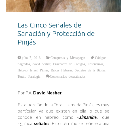
Las Cinco Señales de
Sanación y Protección de
Pinjás
julio 7, 2018
Catequesis y Mistagogia
Códigos
Sagrados
,
david nesher
,
Enseñanza de Códigos
,
Enseñanzas
,
Hebreo
,
Israel
,
Pinjás
,
Raíces Hebreas
,
Secretos de la Biblia
,
en
Torah
,
Toralogía
Comentarios desactivados
Las
Cinco
Señales
de
Por P.A.
David Nesher.
Sanación
y
Protección
de
Esta porción de la Torah, llamada Pinjás, es muy
Pinjás
particular ya que existen en ella lo que se
conoce en hebreo como «
simanim
«, que
significa
señales
. Esto término se refiere a una