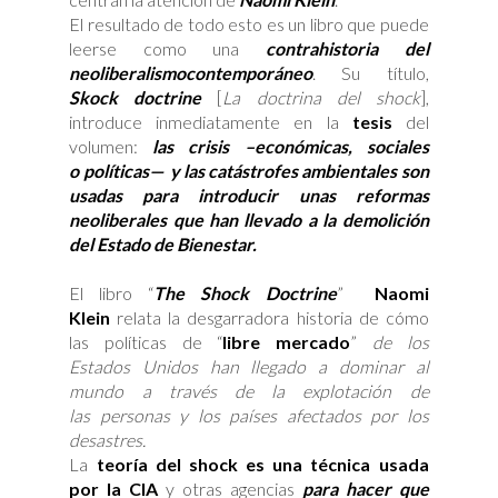
El resultado de todo esto es un libro que puede
leerse como una
contrahistoria del
neoliberalismo
contemporáneo
. Su título,
Skock doctrine
[
La doctrina del shock
],
introduce inmediatamente en la
tesis
del
volumen:
las crisis –económicas, sociales
o políticas— y las catástrofes ambientales son
usadas para introducir unas reformas
neoliberales que han llevado a la demolición
del Estado de Bienestar.
El libro “
The Shock Doctrine
”
Naomi
Klein
relata la desgarradora historia de cómo
las políticas de “
libre mercado
”
de los
Estados Unidos han llegado a dominar al
mundo a través de la explotación de
las personas y los países afectados por los
desastres.
La
teoría del shock es una técnica usada
por la CIA
y otras agencias
para hacer que