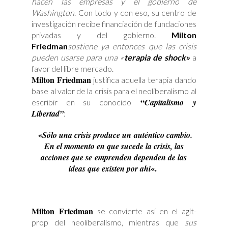
hacen las empresas y el gobierno de
Washington
. Con todo y con eso, su centro de
investigación recibe financiación de fundaciones
privadas y del gobierno.
Milton
Friedman
sostiene ya entonces que las crisis
pueden usarse para una «
terapia de shock»
a
favor del libre mercado.
Milton Friedman
justifica aquella terapia dando
base al valor de la crisis para el neoliberalismo al
“
Capitalismo y
escribir en su conocido
Libertad”
:
«
Sólo una crisis produce un
auténtico cambio.
En el momento en que sucede la crisis, las
acciones que se
emprenden dependen de las
«.
ideas que existen por ahí
Milton Friedman
se convierte así en el agit-
prop del neoliberalismo, mientras que
sus