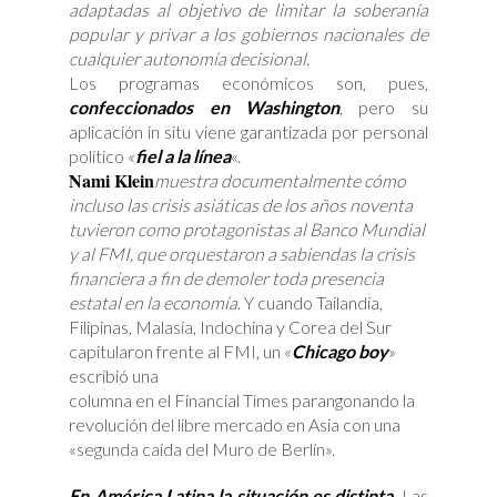
adaptadas al objetivo de limitar la soberanía
popular y privar a los gobiernos nacionales de
cualquier autonomía decisional
.
Los programas económicos son, pues,
confeccionados en Washington
, pero su
aplicación in situ viene garantizada por personal
político «
fiel a la línea
«.
Nami Klein
muestra documentalmente cómo
incluso las crisis asiáticas de los años noventa
tuvieron como protagonistas al Banco Mundial
y al FMI, que orquestaron a sabiendas la crisis
financiera a fin de demoler toda presencia
estatal en la economía
. Y cuando Tailandia,
Filipinas, Malasia, Indochina y Corea del Sur
capitularon frente al FMI, un «
Chicago boy
»
escribió una
columna en el Financial Times parangonando la
revolución del libre mercado en Asia con una
«segunda caída del Muro de Berlín».
En América Latina la situación es distinta
. Las