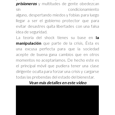
prisioneros
y multitudes de gente obedezcan
sin condicionamiento
alguno, despertando miedos y fobias para luego
llegar a ser el gobierno protector que para
evitar desastres quita libertades con una falsa
idea de seguridad.
La teoría del shock tienes su base en
la
manipulación
que parte de la crisis, Ésta es
una excusa perfecta para que la sociedad
acepte de buena gana cambios que en otros
momentos no aceptaríamos. De hecho este es
el principal móvil que pudiera tener una clase
dirigente oculta para forzar una crisis y cargarse
todas las prebendas del estado del bienestar.
Vean más detalles en este video