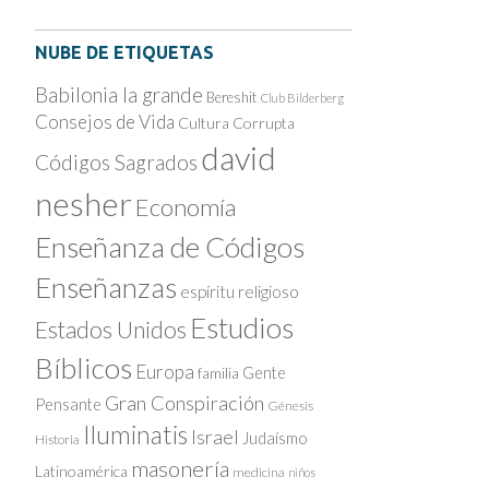
NUBE DE ETIQUETAS
Babilonia la grande
Bereshit
Club Bilderberg
Consejos de Vida
Cultura Corrupta
david
Códigos Sagrados
nesher
Economía
Enseñanza de Códigos
Enseñanzas
espíritu religioso
Estudios
Estados Unidos
Bíblicos
Europa
Gente
familia
Gran Conspiración
Pensante
Génesis
Iluminatis
Israel
Judaísmo
Historia
masonería
Latinoamérica
medicina
niños