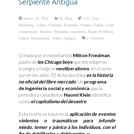
Serpiente Antigua
febrero 10, 2012
Mi Blog
11-S
,
Club
Bilderberg
,
Cultura Corrupta
,
Economía
,
Estados Unidos
,
Gran
Conspiración
,
Historia
,
Iluminatis
,
masonería
,
Pautas Proféticas
,
Política Internacional
,
Videos Atalayas
1 Comment
Creada por el monetarista
Milton Friedman
,
padre de
los Chicago boys
que introdujeron
a
sangre y fuego el
neoliberalismo
en el cono
sur en los años 70
, dicha
doctrina
es la historia
no oficial del libre mercado
. Un
programa
de
ingeniería social y económica
que la
periodista canadiense
Naomi Klein
identifica
como
el capitalismo del desastre
.
Esta teoría se basa en la
aplicación de eventos
violentos o traumáticos para infundir
miedo, temor y pánico a los individuos, con el
fin de debilitarlos y doblegarlos, y,