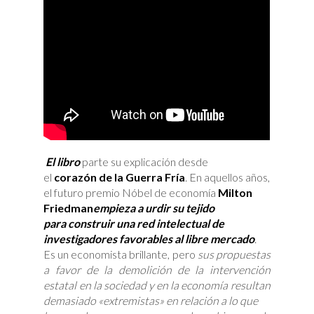
El libro
parte su explicación desde
el
corazón de la Guerra Fría
. En aquellos años,
el futuro premio Nóbel de economía
Milton
Friedman
empieza a urdir su tejido
para construir una red intelectual de
investigadores favorables al libre mercado
.
Es un economista brillante, pero
sus propuestas
a favor de la demolición de la intervención
estatal en la sociedad y en la economía resultan
demasiado «extremistas» en relación a lo que