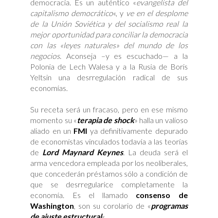
democracia. Es un auténtico «
evangelista del
capitalismo democrático
«, y
ve en el desplome
de la Unión Soviética y del socialismo real la
mejor oportunidad para conciliar la democracia
con las «leyes naturales» del mundo de los
negocios
. Aconseja –y es escuchado— a la
Polonia de Lech Walesa y a la Rusia de Boris
Yeltsin una desrregulación radical de sus
economías.
Su receta será un
fracaso, pero en ese mismo
momento su «
terapia de shock
»
halla un valioso
aliado en un
FMI
ya
definitivamente depurado
de economistas vinculados todavía a las teorías
de
Lord Maynard Keynes
. La deuda será el
arma vencedora empleada por los
neoliberales,
que concederán préstamos sólo a condición de
que se desrregularice
completamente la
economía. Es el llamado
consenso de
Washington
, son su corolario de «
programas
de ajuste estructural
«.