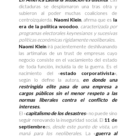
dictaduras se desplomaron una tras otra y
subieron al poder muchas coaliciones de
centroizquierda.
Naomi Klein
, afirma que es
la
era de la política woodoo
,
caracterizada por
programas electorales keynesianos y sucesivas
políticas económicas rígidamente neoliberales.
Naomi Klein
irá pacientemente deshilvanando
las artimañas de un trust de empresas cuyo
negocio consiste en el vaciamiento del estado
de toda función, incluida la de la guerra. Es el
nacimiento del «
estado corporativista
«,
según lo define la autora,
en donde una
restringida elite pasa de una empresa a
cargos públicos sin el menor respeto a las
normas liberales contra el conflicto de
intereses.
El «
capitalismo de los desastres
» no puede sino
seguir renovando la inseguridad social. El
11 de
septiembre
es, desde este punto de vista, un
maná para los neoliberales
. La «
guerra al