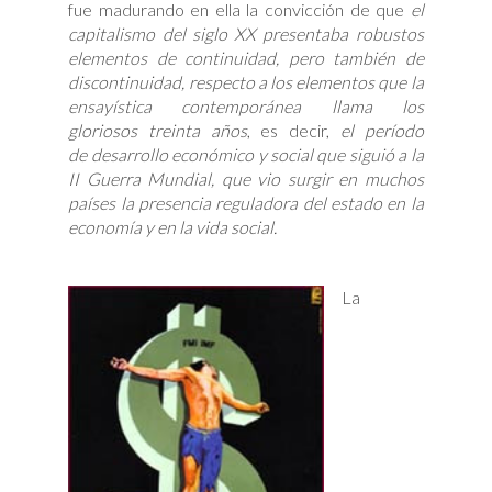
fue madurando en ella la convicción de que
el
capitalismo del siglo XX presentaba robustos
elementos de continuidad, pero también de
discontinuidad, respecto a los elementos que la
ensayística contemporánea llama los
gloriosos treinta años
, es decir,
el período
de desarrollo económico y social que siguió a la
II Guerra Mundial, que vio surgir en muchos
países la presencia reguladora del estado en la
economía y en la vida social.
La