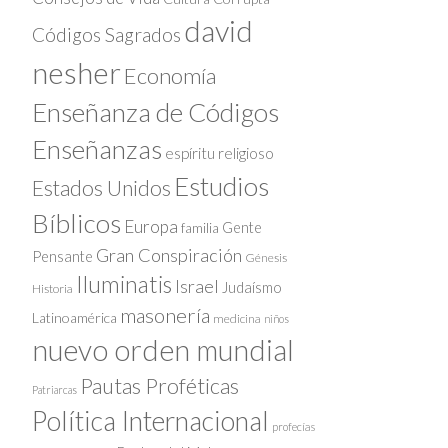
david
Códigos Sagrados
nesher
Economía
Enseñanza de Códigos
Enseñanzas
espíritu religioso
Estudios
Estados Unidos
Bíblicos
Europa
Gente
familia
Gran Conspiración
Pensante
Génesis
Iluminatis
Israel
Judaísmo
Historia
masonería
Latinoamérica
medicina
niños
nuevo orden mundial
Pautas Proféticas
Patriarcas
Política Internacional
profecías