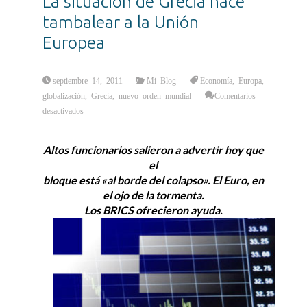
La situación de Grecia hace
tambalear a la Unión
Europea
septiembre 14, 2011
Mi Blog
Economía
,
Europa
,
globalización
,
Grecia
,
nuevo orden mundial
Comentarios
en
desactivados
La
situación
de
Grecia
Altos funcionarios salieron a advertir hoy que
hace
tambalear
el
a
la
bloque está «al borde del colapso». El Euro, en
Unión
Europea
el ojo de la tormenta.
Los BRICS ofrecieron ayuda.