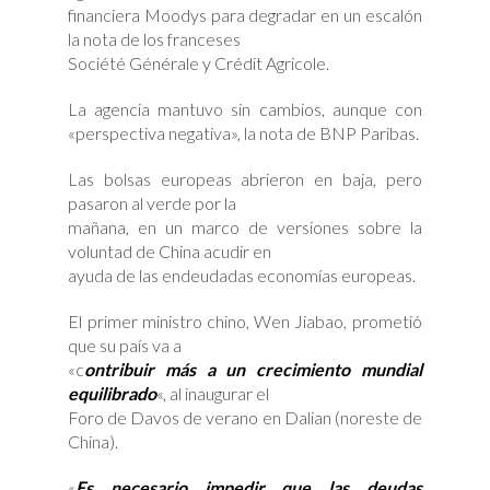
financiera Moodys para degradar en un escalón
la nota de los franceses
Société Générale y Crédit Agricole.
La agencia mantuvo sin cambios, aunque con
«perspectiva negativa», la nota de BNP Paribas.
Las bolsas europeas abrieron en baja, pero
pasaron al verde por la
mañana, en un marco de versiones sobre la
voluntad de China acudir en
ayuda de las endeudadas economías europeas.
El primer ministro chino, Wen Jiabao, prometió
que su país va a
«c
ontribuir más a un crecimiento mundial
equilibrado
«, al inaugurar el
Foro de Davos de verano en Dalian (noreste de
China).
«
Es necesario impedir que las deudas