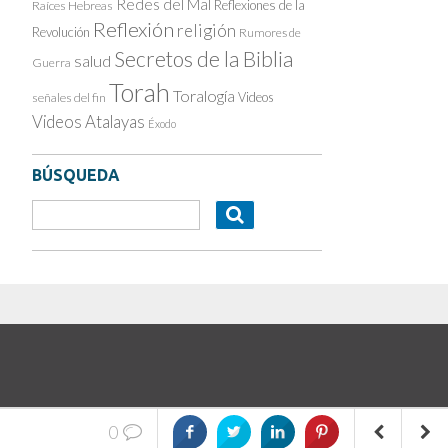
Redes del Mal
Reflexiones de la
Raíces Hebreas
Reflexión
religión
Revolución
Rumores de
Secretos de la Biblia
salud
Guerra
Torah
Toralogía
Videos
señales del fin
Videos Atalayas
Éxodo
BÚSQUEDA
0