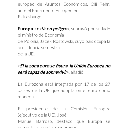
europeo de Asuntos Económicos, Olli Rehn,
ante el Parlamento Europeo en
Estrasburgo.
Europa
«
está en peligro
«, subrayó por su lado
el ministro de Economía
de Polonia, Jacek Rostowski, cuyo país ocupa la
presidencia semestral
de la UE.
«
Si la zona euro se fisura, la Unión Europea no
será capaz de sobrevivir
«, añadió.
La Eurozona está integrada por 17 de los 27
países de la UE que adoptaron el euro como
moneda.
El presidente de la Comisión Europea
(ejecutivo de la UE), José
Manuel Barroso, destacó que Europa se
enfrenta a la «crisis más grave»