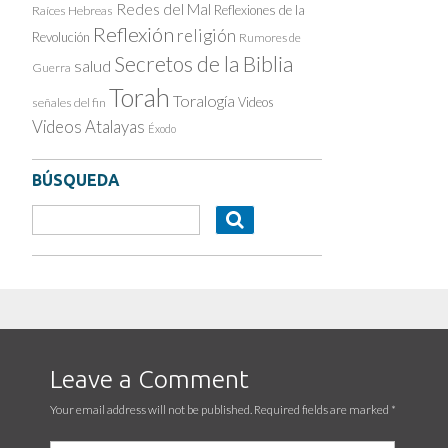
Redes del Mal
Reflexiones de la
Raíces Hebreas
Reflexión
religión
Revolución
Rumores de
Secretos de la Biblia
salud
Guerra
Torah
Toralogía
Videos
señales del fin
Videos Atalayas
Éxodo
BÚSQUEDA
Leave a Comment
Your email address will not be published. Required fields are marked
*