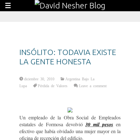
INSÓLITO: TODAVIA EXISTE
LA GENTE HONESTA
diciembre 30, 2010
Argentina Bajo La
Lupa
Pérdida de Valores
Leave a comment
Un empleado de la Obra Social de Empleados
estatales de Formosa devolvió
30 mil pesos
en
efectivo que había olvidado una mujer mayor en la
oficina de recepción del edificio.