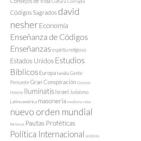
Consejos de Vida
Cultura Corrupta
david
Códigos Sagrados
nesher
Economía
Enseñanza de Códigos
Enseñanzas
espíritu religioso
Estudios
Estados Unidos
Bíblicos
Europa
Gente
familia
Gran Conspiración
Pensante
Génesis
Iluminatis
Israel
Judaísmo
Historia
masonería
Latinoamérica
medicina
niños
nuevo orden mundial
Pautas Proféticas
Patriarcas
Política Internacional
profecías