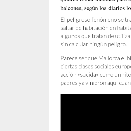
balcones, según los diarios lo
El peligroso fenómeno se tr
saltar de habitación en habit
algunos que tratan de utilizar
sin calcular ningún peligro.
Parece ser que Mallorca e I
ciertas clases sociales europ
acción «sucida» como un rito 
padres ya vinieron aquí cuan