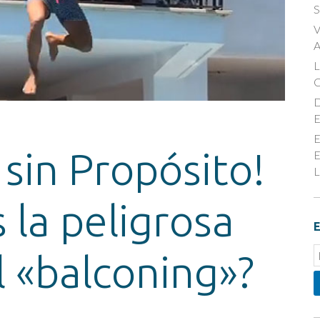
S
V
A
D
E
E
sin Propósito!
E
L
 la peligrosa
E
E
 «balconing»?
S