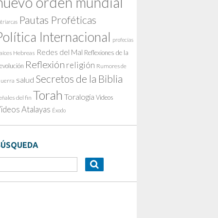
nuevo orden mundial
Pautas Proféticas
triarcas
Política Internacional
profecías
Redes del Mal
Reflexiones de la
aíces Hebreas
Reflexión
religión
evolución
Rumores de
Secretos de la Biblia
salud
uerra
Torah
Toralogía
Videos
eñales del fin
ideos Atalayas
Éxodo
BÚSQUEDA