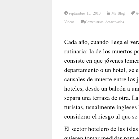
septiembre 15, 2010
Mi Blog
Ad
en
Videos
Comentarios desactivados
¡Jóvenes
sin
Propósito
¿Cómo
es
Cada año, cuando llega el ver
la
peligrosa
rutinaria: la de los muertos 
moda
del
«balconin
consiste en que jóvenes temer
departamento o un hotel, se e
causales de muerte entre los 
hoteles, desde un balcón a un
separa una terraza de otra. L
turistas, usualmente ingleses
considerar el riesgo al que s
El sector hotelero de las isla
quieren tomar medidas para ev