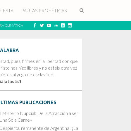
FIESTA
PAUTAS PROFÉTICAS
RA CLIMÁTICA
PALABRA
stad, pues, firmes en la libertad con que
risto nos hizo libres y no estéis otra vez
ujetos al yugo de esclavitud.
álatas 5:1
ÚLTIMAS PUBLICACIONES
l Misterio Nupcial: De la Atracción a ser
Una Sola Carne»
Despierta, remanente de Argentina! ¡La