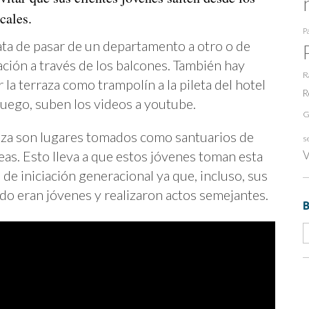
cales.
Pa
ata de pasar de un departamento a otro o de
ación a través de los balcones. También hay
R
 la terraza como trampolín a la pileta del hotel
R
 Luego, suben los videos a youtube.
G
biza son lugares tomados como santuarios de
s
eas. Esto lleva a que estos jóvenes toman esta
V
de iniciación generacional ya que, incluso, sus
do eran jóvenes y realizaron actos semejantes.