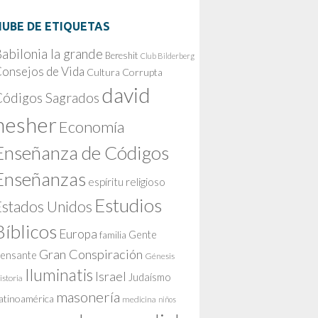
NUBE DE ETIQUETAS
abilonia la grande
Bereshit
Club Bilderberg
onsejos de Vida
Cultura Corrupta
david
Códigos Sagrados
nesher
Economía
Enseñanza de Códigos
Enseñanzas
espíritu religioso
Estudios
Estados Unidos
Bíblicos
Europa
Gente
familia
Gran Conspiración
ensante
Génesis
Iluminatis
Israel
Judaísmo
istoria
masonería
atinoamérica
medicina
niños