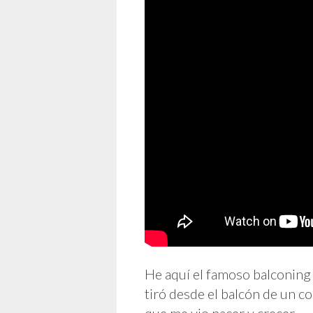
He aquí el famoso balconing
tiró desde el balcón de un c
que me vio nacer y crecer.