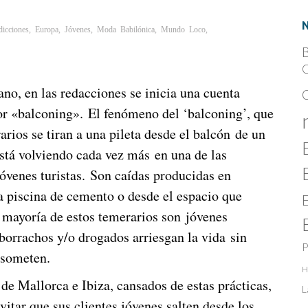
icciones
,
Europa
,
Jóvenes
,
Moda Babilónica
,
Mundo Loco
,
B
C
!
ano, en las redacciones se inicia una cuenta
por «balconing». El fenómeno del ‘balconing’, que
g»?
arios se tiran a una pileta desde el balcón de un
stá volviendo cada vez más en una de las
jóvenes turistas. Son caídas producidas en
a piscina de cemento o desde el espacio que
a mayoría de estos temerarios son jóvenes
 borrachos y/o drogados arriesgan la vida sin
P
e someten.
H
s de Mallorca e Ibiza, cansados de estas prácticas,
L
itar que sus clientes jóvenes salten desde los