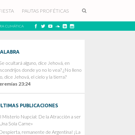
FIESTA
PAUTAS PROFÉTICAS
RA CLIMÁTICA
PALABRA
Se ocultará alguno, dice Jehová, en
scondrijos donde yo no lo vea? ¿No lleno
o, dice Jehová, el cielo y la tierra?
eremías 23:24
ÚLTIMAS PUBLICACIONES
l Misterio Nupcial: De la Atracción a ser
Una Sola Carne»
Despierta, remanente de Argentina! ¡La