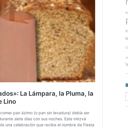
Pa
R
R
G
s
V