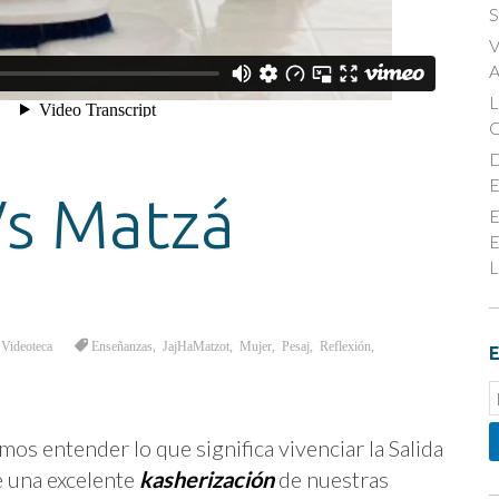
S
V
A
D
E
Vs Matzá
E
E
L
,
Videoteca
Enseñanzas
,
JajHaMatzot
,
Mujer
,
Pesaj
,
Reflexión
,
E
E
S
os entender lo que significa vivenciar la Salida
 una excelente
kasherización
de nuestras