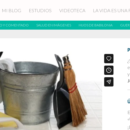
MI BLOG
ESTUDIOS
VIDEOTECA
LA VIDA ES UNA 
O Y COMENTADO
SALUD EN IMÁGENES
HIJOS DE BABILONIA
GUER
¿
e
y
J
E
«
¡