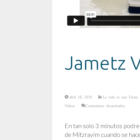
Jametz 
abril 18, 2019
La vida es una Fiesta
en
Videos
Comentarios desactivados
Jametz
Vs
Matzá
En tan solo 3 minutos podrem
de Mitzrayim cuando se hace