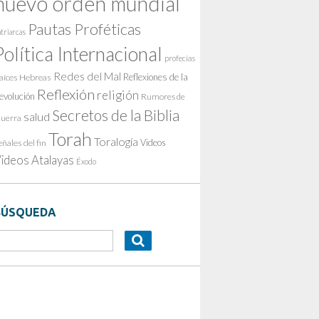
nuevo orden mundial
Pautas Proféticas
triarcas
Política Internacional
profecías
Redes del Mal
Reflexiones de la
aíces Hebreas
Reflexión
religión
evolución
Rumores de
Secretos de la Biblia
salud
uerra
Torah
Toralogía
Videos
eñales del fin
ideos Atalayas
Éxodo
BÚSQUEDA