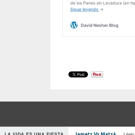
LA VIDA ES UNA FIESTA
Léelo
Jametz Vs Matzá