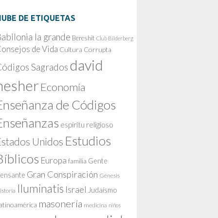
NUBE DE ETIQUETAS
abilonia la grande
Bereshit
Club Bilderberg
onsejos de Vida
Cultura Corrupta
david
Códigos Sagrados
nesher
Economía
Enseñanza de Códigos
Enseñanzas
espíritu religioso
Estudios
Estados Unidos
Bíblicos
Europa
Gente
familia
Gran Conspiración
ensante
Génesis
Iluminatis
Israel
Judaísmo
istoria
masonería
atinoamérica
medicina
niños