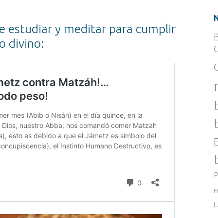
e estudiar y meditar para cumplir
B
 divino:
C
P
H
L