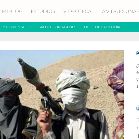
MI BLOG
ESTUDIOS
VIDEOTECA
LA VIDA ES UNA 
O Y COMENTADO
SALUD EN IMÁGENES
HIJOS DE BABILONIA
GUER
¿
e
y
J
E
«
¡