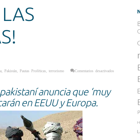
 LAS
B
S!
C
en
a
,
Pakistán
,
Pautas Proféticas
,
terrorismo
Comentarios desactivados
¡HIJOS
DE
ABBA
COMIENCEN
A
n pakistaní anuncia que ‘muy
CLAMAR
EN
LA
carán en EEUU y Europa.
BRECHA
CONTRA
LAS
P
TINIEBLAS!
H
L