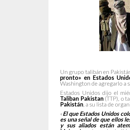
Un grupo talibán en Pakistá
pronto» en Estados Unid
Washington de agregarlo a su
Estados Unidos dijo el mi
Taliban Pakistan
(TTP), o 
Pakistán
, a su lista de orga
«
El que Estados Unidos col
es una señal de que ellos l
y sus aliados están atem