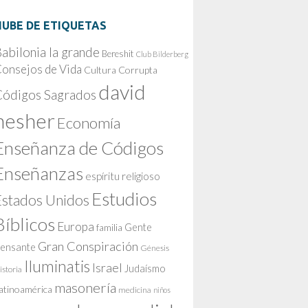
NUBE DE ETIQUETAS
abilonia la grande
Bereshit
Club Bilderberg
onsejos de Vida
Cultura Corrupta
david
Códigos Sagrados
nesher
Economía
Enseñanza de Códigos
Enseñanzas
espíritu religioso
Estudios
Estados Unidos
Bíblicos
Europa
Gente
familia
Gran Conspiración
ensante
Génesis
Iluminatis
Israel
Judaísmo
istoria
masonería
atinoamérica
medicina
niños