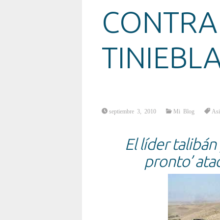
CONTRA
TINIEBLA
septiembre 3, 2010
Mi Blog
Asi
El líder talibá
pronto’ ata