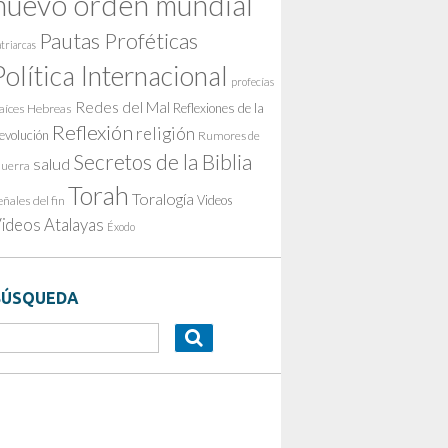
nuevo orden mundial
Pautas Proféticas
triarcas
Política Internacional
profecías
Redes del Mal
Reflexiones de la
aíces Hebreas
Reflexión
religión
evolución
Rumores de
Secretos de la Biblia
salud
uerra
Torah
Toralogía
Videos
eñales del fin
ideos Atalayas
Éxodo
BÚSQUEDA