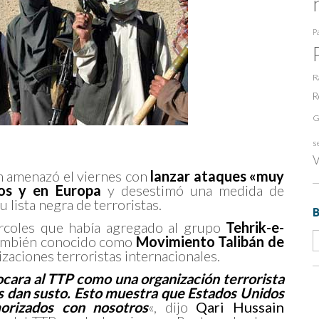
Pa
R
R
G
s
V
n amenazó el viernes con
lanzar ataques «muy
os y en Europa
y desestimó una medida de
 lista negra de terroristas.
ércoles que había agregado al grupo
Tehrik-e-
también conocido como
Movimiento Talibán de
nizaciones terroristas internacionales.
ocara al TTP como una organización terrorista
es dan susto. Esto muestra que Estados Unidos
orizados con nosotros
«, dijo
Qari Hussain