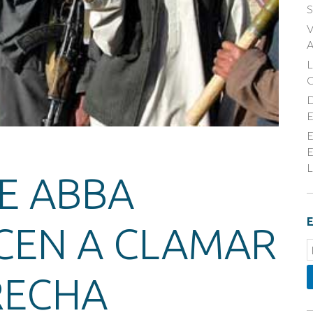
S
V
A
D
E
E
E
L
DE ABBA
E
CEN A CLAMAR
E
S
RECHA