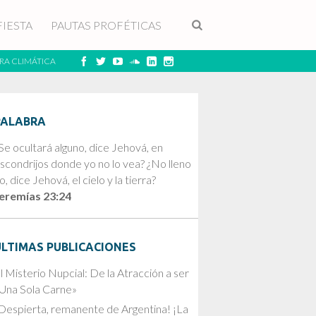
FIESTA
PAUTAS PROFÉTICAS
RA CLIMÁTICA
PALABRA
Se ocultará alguno, dice Jehová, en
scondrijos donde yo no lo vea? ¿No lleno
o, dice Jehová, el cielo y la tierra?
eremías 23:24
ÚLTIMAS PUBLICACIONES
l Misterio Nupcial: De la Atracción a ser
Una Sola Carne»
Despierta, remanente de Argentina! ¡La