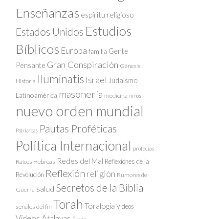
Enseñanzas
espíritu religioso
Estudios
Estados Unidos
Bíblicos
Europa
Gente
familia
Gran Conspiración
Pensante
Génesis
Iluminatis
Israel
Judaísmo
Historia
masonería
Latinoamérica
medicina
niños
nuevo orden mundial
Pautas Proféticas
Patriarcas
Política Internacional
profecías
Redes del Mal
Reflexiones de la
Raíces Hebreas
Reflexión
religión
Revolución
Rumores de
Secretos de la Biblia
salud
Guerra
Torah
Toralogía
Videos
señales del fin
Videos Atalayas