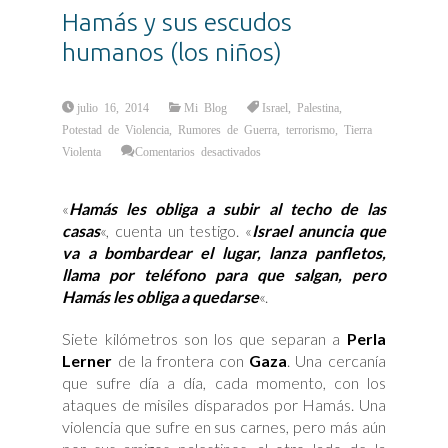
Hamás y sus escudos
humanos (los niños)
julio 16, 2014
Mi Blog
Israel
,
Palestina
,
Potestad de Violencia
,
Rumores de Guerra
,
terrorismo
,
Tierra
en
Violenta
Comentarios desactivados
Hamás
y
sus
escudos
«
Hamás les obliga a subir al techo de las
humanos
(los
casas
«, cuenta un testigo. «
Israel anuncia que
niños)
va a bombardear el lugar, lanza panfletos,
llama por teléfono para que salgan, pero
Hamás les obliga a quedarse
«.
Siete kilómetros son los que separan a
Perla
Lerner
de la frontera con
Gaza
. Una cercanía
que sufre día a día, cada momento, con los
ataques de misiles disparados por Hamás. Una
violencia que sufre en sus carnes, pero más aún