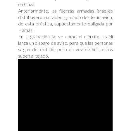
en Gaza.
Anteriormente, las fuerzas armadas israelíes
distribuyeron un vídeo, grabado desde un avión,
de esta práctica, supuestamente obligada por
Hamás.
En la grabación se ve cómo el ejército israelí
lanza un disparo de aviso, para que las personas
salgan del edificio, pero en vez de huir, estos
suben al tejado.