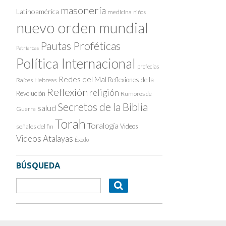
masonería
Latinoamérica
medicina
niños
nuevo orden mundial
Pautas Proféticas
Patriarcas
Política Internacional
profecías
Redes del Mal
Reflexiones de la
Raíces Hebreas
Reflexión
religión
Revolución
Rumores de
Secretos de la Biblia
salud
Guerra
Torah
Toralogía
Videos
señales del fin
Videos Atalayas
Éxodo
BÚSQUEDA