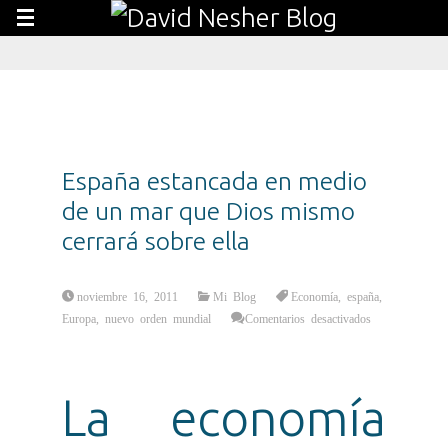
España estancada en medio
de un mar que Dios mismo
cerrará sobre ella
noviembre 16, 2011
Mi Blog
Economía
,
españa
,
Europa
,
nuevo orden mundial
Comentarios desactivados
en
España
estancada
en
medio
de
La economía
un
mar
que
Dios