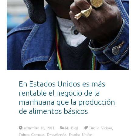
En Estados Unidos es más
rentable el negocio de la
marihuana que la producción
de alimentos básicos
septiembre 16, 2011
Mi Blog
Círculo Vicioso
,
Cultura Corrupta
,
Drogadicción
,
Estados Unidos
,