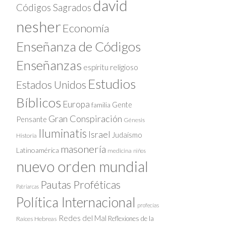
david
Códigos Sagrados
nesher
Economía
Enseñanza de Códigos
Enseñanzas
espíritu religioso
Estudios
Estados Unidos
Bíblicos
Europa
Gente
familia
Gran Conspiración
Pensante
Génesis
Iluminatis
Israel
Judaísmo
Historia
masonería
Latinoamérica
medicina
niños
nuevo orden mundial
Pautas Proféticas
Patriarcas
Política Internacional
profecías
Redes del Mal
Reflexiones de la
Raíces Hebreas