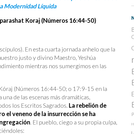
a Modernidad Líquida
a parashat Koraj (Números 16:44-50)
B
C
scípulos). En esta cuarta jornada anhelo que la
nuestro justo y divino Maestro, Yeshúa
ndimiento mientras nos sumergimos en las
 Kóraj (Números 16:44-50; o 17:9-15 en la
a una de las escenas más dramáticas,
todos los Escritos Sagrados.
La rebelión de
o el veneno de la insurrección se ha
P
ongregación
. El pueblo, ciego a su propia culpa,
H
ciéndoles:
L