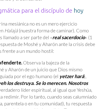
gmática para el discípulo de
hoy
ina mesiánica no es un mero ejercicio
 en
Halajá
(nuestra forma de caminar). Como
s llamado a ser parte del «
real sacerdocio
» (1
 respuesta de Moshé y Aharón ante la crisis debe
 frente a un mundo hostil:
ofenderte.
Observa la bajeza de la
é y Aharón de un juicio que Dios mismo
, guiada por el ego humano (el
yetzer hará
),
eh los destruya. Se lo merecen. Nosotros
 verdadero líder espiritual, al igual que Yeshúa,
ca redimir. Por lo tanto, cuando seas calumniado
ia, parentela o en tu comunidad), tu respuesta