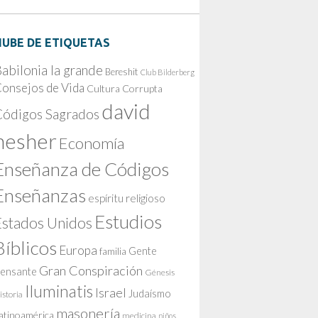
NUBE DE ETIQUETAS
abilonia la grande
Bereshit
Club Bilderberg
onsejos de Vida
Cultura Corrupta
david
Códigos Sagrados
nesher
Economía
Enseñanza de Códigos
Enseñanzas
espíritu religioso
Estudios
Estados Unidos
Bíblicos
Europa
Gente
familia
Gran Conspiración
ensante
Génesis
Iluminatis
Israel
Judaísmo
istoria
masonería
atinoamérica
medicina
niños