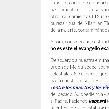
superior conocido en hebr
básicamente en la preservaci
otro mandamiento). El Sumo
pureza ritual del Mishkán (T
de la muerte, contaminándose
Ahora, considerando esta ac
no es este el evangelio e
De acuerdo a nuestra emuna
orden de Melquisedec, aband
celestiales. No esperó a que
hacia nuestra miseria. En la 
«
entre los muertos y los vi
del pecado. Su obediencia y 
al Padre, haciendo
kappará
(
minutos antes, lo estaba acu