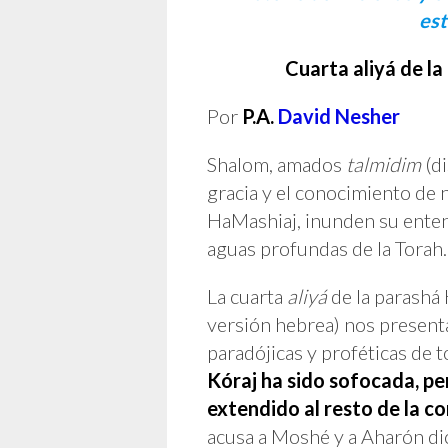
est
Cuarta aliyá de l
Por
P.A.
David Nesher
Shalom, amados
talmidim
(di
gracia y el conocimiento de 
HaMashiaj, inunden su ente
aguas profundas de la Torah.
La cuarta
aliyá
de la parashá
versión hebrea) nos present
paradójicas y proféticas de 
Kóraj ha sido sofocada, per
extendido al resto de la c
acusa a Moshé y a Aharón di