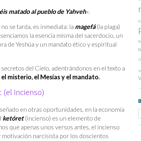
éis matado al pueblo de Yahveh
«
.
Pa
no se tarda, es inmediata: la
magefá
(la plaga)
esenciamos la esencia misma del sacerdocio, un
R
ra de Yeshúa y un mandato ético y espiritual
R
G
 secretos del Cielo, adentrándonos en el texto a
s
:
el misterio, el Mesías y el mandato.
V
 (el Incienso)
nseñado en otras oportunidades, en la economía
l
ketóret
(incienso) es un elemento de
os que apenas unos versos antes, el incienso
 motivación narcisista por los doscientos