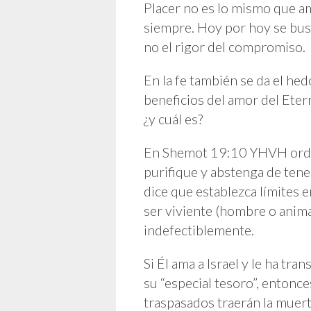
Placer no es lo mismo que am
siempre. Hoy por hoy se busc
no el rigor del compromiso.
En la fe también se da el he
beneficios del amor del Eter
¿y cuál es?
En Shemot 19:10 YHVH orden
purifique y abstenga de tener
dice que establezca límites 
ser viviente (hombre o anima
indefectiblemente.
Si Él ama a Israel y le ha tr
su “especial tesoro”, entonce
traspasados traerán la muer