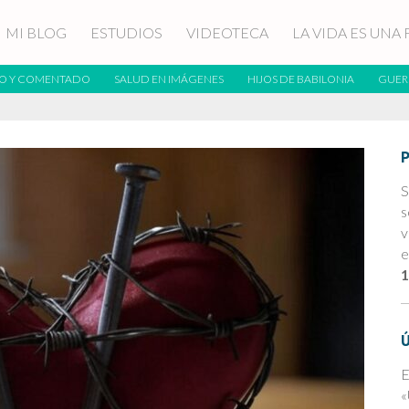
MI BLOG
ESTUDIOS
VIDEOTECA
LA VIDA ES UNA 
O Y COMENTADO
SALUD EN IMÁGENES
HIJOS DE BABILONIA
GUER
S
s
v
e
1
E
«