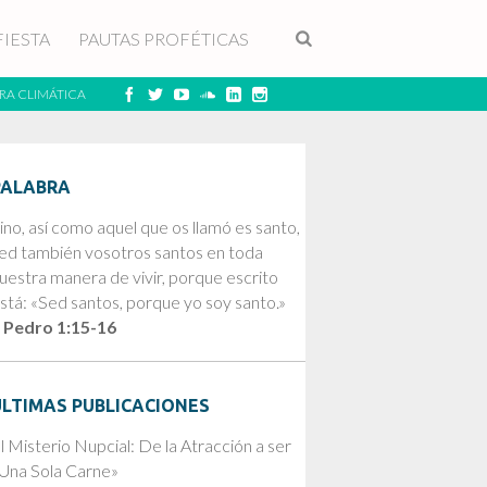
FIESTA
PAUTAS PROFÉTICAS
RA CLIMÁTICA
PALABRA
ino, así como aquel que os llamó es santo,
ed también vosotros santos en toda
uestra manera de vivir, porque escrito
stá: «Sed santos, porque yo soy santo.»
 Pedro 1:15-16
ÚLTIMAS PUBLICACIONES
l Misterio Nupcial: De la Atracción a ser
Una Sola Carne»