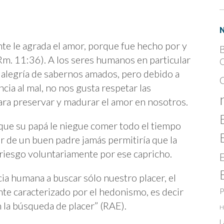
Amor
Duele
nte le agrada el amor, porque fue hecho por y
B
Rm. 11:36). A los seres humanos en particular
C
 alegría de sabernos amados, pero debido a
cia al mal, no nos gusta respetar las
ara preservar y madurar el amor en nosotros.
 que su papá le niegue comer todo el tiempo
r de un buen padre jamás permitiría que la
 riesgo voluntariamente por ese capricho.
cia humana a buscar sólo nuestro placer, el
te caracterizado por el hedonismo, es decir
P
en la búsqueda de placer” (RAE).
H
L