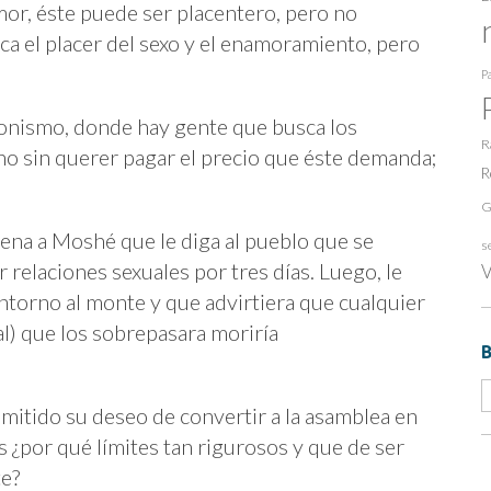
or, éste puede ser placentero, pero no
a el placer del sexo y el enamoramiento, pero
Pa
donismo, donde hay gente que busca los
R
no sin querer pagar el precio que éste demanda;
R
G
a a Moshé que le diga al pueblo que se
s
 relaciones sexuales por tres días. Luego, le
V
entorno al monte y que advirtiera que cualquier
l) que los sobrepasara moriría
ansmitido su deseo de convertir a la asamblea en
s ¿por qué límites tan rigurosos y que de ser
te?