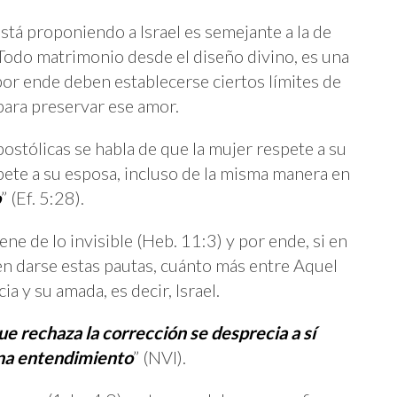
está proponiendo a Israel es semejante a la de
Todo matrimonio desde el diseño divino, es una
 por ende deben establecerse ciertos límites de
para preservar ese amor.
postólicas se habla de que la mujer respete a su
ete a su esposa, incluso de la misma manera en
o
” (Ef. 5:28).
ne de lo invisible (Heb. 11:3) y por ende, si en
 darse estas pautas, cuánto más entre Aquel
a y su amada, es decir, Israel.
ue rechaza la corrección se desprecia a sí
ana entendimiento
” (NVI).