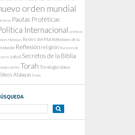
nuevo orden mundial
Pautas Proféticas
triarcas
Política Internacional
profecías
Redes del Mal
Reflexiones de la
aíces Hebreas
Reflexión
religión
evolución
Rumores de
Secretos de la Biblia
salud
uerra
Torah
Toralogía
Videos
eñales del fin
ideos Atalayas
Éxodo
BÚSQUEDA