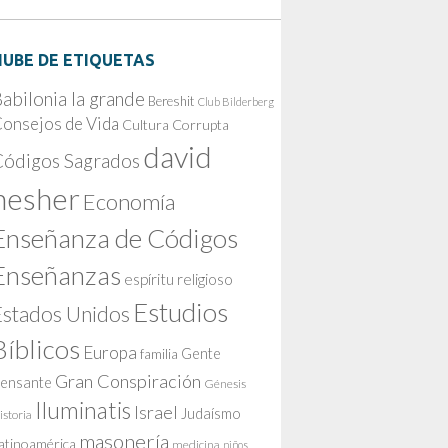
NUBE DE ETIQUETAS
abilonia la grande
Bereshit
Club Bilderberg
onsejos de Vida
Cultura Corrupta
david
Códigos Sagrados
nesher
Economía
Enseñanza de Códigos
Enseñanzas
espíritu religioso
Estudios
Estados Unidos
Bíblicos
Europa
Gente
familia
Gran Conspiración
ensante
Génesis
Iluminatis
Israel
Judaísmo
istoria
masonería
atinoamérica
medicina
niños