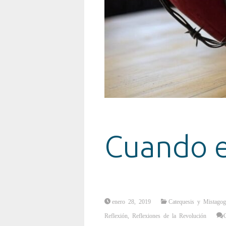
Cuando e
enero 28, 2019
Catequesis y Mistagog
Reflexión
,
Reflexiones de la Revolución