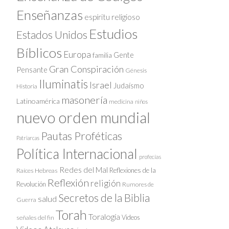
Enseñanzas
espíritu religioso
Estudios
Estados Unidos
Bíblicos
Europa
Gente
familia
Gran Conspiración
Pensante
Génesis
Iluminatis
Israel
Judaísmo
Historia
masonería
Latinoamérica
medicina
niños
nuevo orden mundial
Pautas Proféticas
Patriarcas
Política Internacional
profecías
Redes del Mal
Reflexiones de la
Raíces Hebreas
Reflexión
religión
Revolución
Rumores de
Secretos de la Biblia
salud
Guerra
Torah
Toralogía
Videos
señales del fin