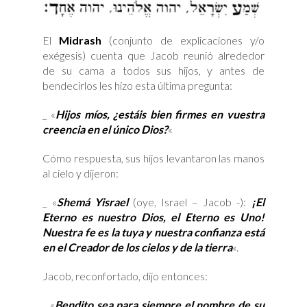
El
Midrash
(conjunto de explicaciones y/o
exégesis) cuenta que Jacob reunió alrededor
de su cama a todos sus hijos, y antes de
bendecirlos les hizo esta última pregunta:
_ «
Hijos míos, ¿estáis bien firmes en vuestra
creencia en el único Dios?
«
Cómo respuesta, sus hijos levantaron las manos
al cielo y dijeron:
_ «
Shemá Yisrael
(oye, Israel – Jacob -):
¡El
Eterno es nuestro Dios, el Eterno es Uno!
Nuestra fe es la tuya y nuestra confianza está
en el Creador de los cielos y de la tierra
«.
Jacob, reconfortado, dijo entonces:
_ «
Bendito sea para siempre el nombre de su