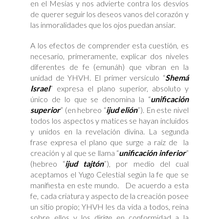
en el Mesías y nos advierte contra los desvíos
de querer seguir los deseos vanos del corazón y
las inmoralidades que los ojos puedan ansiar.
A los efectos de comprender esta cuestión, es
necesario, primeramente, explicar dos niveles
diferentes de fe (emunáh) que vibran en la
unidad de YHVH. El primer versículo “
Shemá
Israel
” expresa el plano superior, absoluto y
único de lo que se denomina la “
unificación
superior
” (en hebreo “
ijud elión
”). En este nivel
todos los aspectos y matices se hayan incluidos
y unidos en la revelación divina. La segunda
frase expresa el plano que surge a raíz de la
creación y al que se llama “
unificación inferior
”
(hebreo “
ijud tajtón
”), por medio del cual
aceptamos el Yugo Celestial según la fe que se
manifiesta en este mundo. De acuerdo a esta
fe, cada criatura y aspecto de la creación posee
un sitio propio; YHVH les da vida a todos, reina
sobre ellos y los dirige en conformidad a la