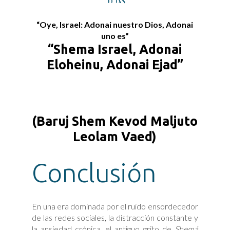
“Oye, Israel: Adonai nuestro Dios, Adonai
uno es”
“Shema Israel, Adonai
Eloheinu, Adonai Ejad”
(Baruj Shem Kevod Maljuto
Leolam Vaed)
Conclusión
En una era dominada por el ruido ensordecedor
de las redes sociales, la distracción constante y
la ansiedad crónica, el antiguo grito de
Shemá