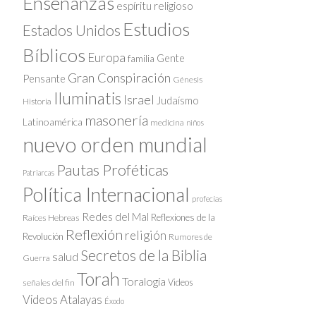
Enseñanzas
espíritu religioso
Estudios
Estados Unidos
Bíblicos
Europa
Gente
familia
Gran Conspiración
Pensante
Génesis
Iluminatis
Israel
Judaísmo
Historia
masonería
Latinoamérica
medicina
niños
nuevo orden mundial
Pautas Proféticas
Patriarcas
Política Internacional
profecías
Redes del Mal
Reflexiones de la
Raíces Hebreas
Reflexión
religión
Revolución
Rumores de
Secretos de la Biblia
salud
Guerra
Torah
Toralogía
Videos
señales del fin
Videos Atalayas
Éxodo