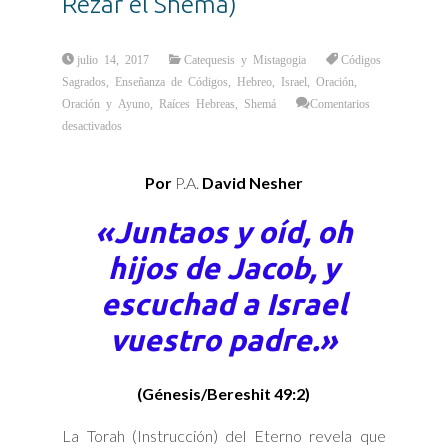
Rezar el Shemá)
julio 14, 2017
Catequesis y Mistagogia
Códigos
Sagrados
,
Enseñanza de Códigos
,
Hebreo
,
Israel
,
Oración
,
Oración y Ayuno
,
Raíces Hebreas
,
Shemá
Comentarios
en
desactivados
Crear
Atmósfera
de
Milagros…
Por
P.A.
David Nesher
(El
Poder
de
Rezar
«Juntaos y oíd, oh
el
Shemá)
hijos de Jacob, y
escuchad a Israel
vuestro padre.»
(Génesis/Bereshit 49:2)
La Torah (Instrucción) del Eterno revela que