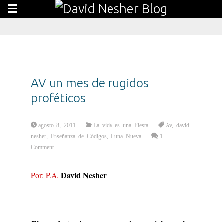
AV un mes de rugidos
proféticos
agosto 8, 2011
La vida es una Fiesta
Av
,
david
nesher
,
Enseñanza de Códigos
,
Luna Nueva
1
Comment
David Nesher
Por: P.A.