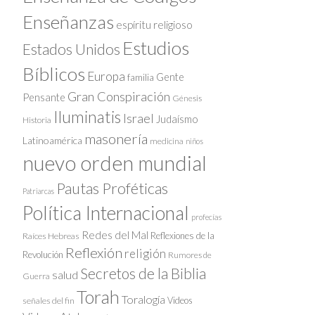
Enseñanzas
espíritu religioso
Estudios
Estados Unidos
Bíblicos
Europa
Gente
familia
Gran Conspiración
Pensante
Génesis
Iluminatis
Israel
Judaísmo
Historia
masonería
Latinoamérica
medicina
niños
nuevo orden mundial
Pautas Proféticas
Patriarcas
Política Internacional
profecías
Redes del Mal
Reflexiones de la
Raíces Hebreas
Reflexión
religión
Revolución
Rumores de
Secretos de la Biblia
salud
Guerra
Torah
Toralogía
Videos
señales del fin