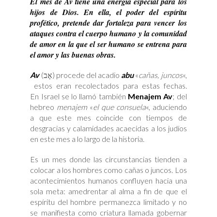
El mes de Av tiene una energía especial para los
hijos de Dios. En ella, el poder del espíritu
profético, pretende dar fortaleza para vencer los
ataques contra el cuerpo humano y la comunidad
de amor en la que el ser humano se entrena para
el amor y las buenas obras.
Av
(אָב) procede del acadio
abu
«
cañas, juncos
«,
estos eran recolectados para estas fechas.
En Israel se lo llamó también
Menajem Av
; del
hebreo
menajem
«
el que consuela
«, aduciendo
a que este mes coincide con tiempos de
desgracias y calamidades acaecidas a los judíos
en este mes a lo largo de la historia.
Es un mes donde las circunstancias tienden a
colocar a los hombres como cañas o juncos. Los
acontecimientos humanos confluyen hacia una
sola meta: amedrentar al alma a fin de que el
espíritu del hombre permanezca limitado y no
se manifiesta como criatura llamada gobernar