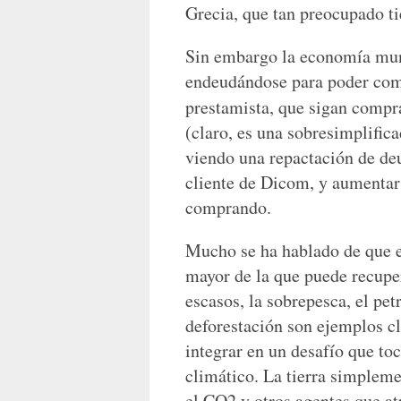
Grecia, que tan preocupado ti
Sin embargo la economía mun
endeudándose para poder com
prestamista, que sigan comp
(claro, es una sobresimplific
viendo una repactación de deu
cliente de Dicom, y aumentar 
comprando.
Mucho se ha hablado de que e
mayor de la que puede recuper
escasos, la sobrepesca, el pet
deforestación son ejemplos c
integrar en un desafío que to
climático. La tierra simpleme
el CO2 y otros agentes que atr