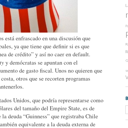
L
Pa
s está enfrascado en una discusión que
R
ales, ya que tiene que definir si es que
R
ea de crédito” y así no caer en default.
G
ty
y demócratas se apuntan con el
umento de gasto fiscal. Unos no quieren que
s
V
 costa, otros que se recorten programas
ntenerlos.
tados Unidos, que podría representarse como
dólares del tamaño del Empire State, es de
e la deuda “Guinness” que registraba Chile
también equivalente a la deuda externa de