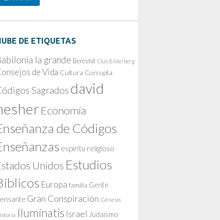
NUBE DE ETIQUETAS
abilonia la grande
Bereshit
Club Bilderberg
onsejos de Vida
Cultura Corrupta
david
Códigos Sagrados
nesher
Economía
Enseñanza de Códigos
Enseñanzas
espíritu religioso
Estudios
Estados Unidos
Bíblicos
Europa
Gente
familia
Gran Conspiración
ensante
Génesis
Iluminatis
Israel
Judaísmo
istoria