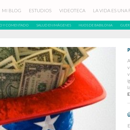
MI BLOG
ESTUDIOS
VIDEOTECA
LA VIDA ES UNA 
O Y COMENTADO
SALUD EN IMÁGENES
HIJOS DE BABILONIA
GUER
A
v
v
i
l
E
E