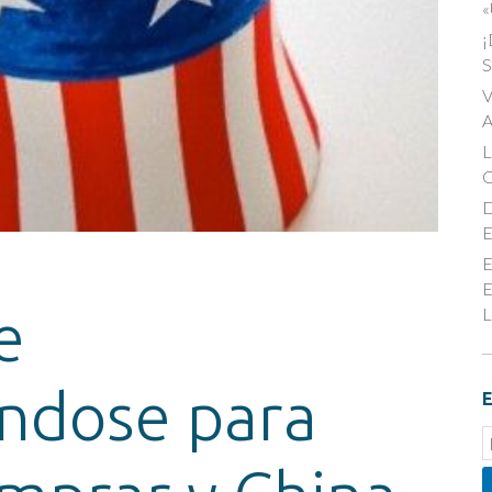
«
¡
S
V
A
D
E
E
E
e
L
ndose para
E
E
S