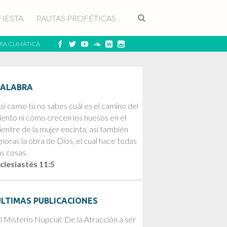
FIESTA
PAUTAS PROFÉTICAS
RA CLIMÁTICA
PALABRA
sí como tú no sabes cuál es el camino del
iento ni cómo crecen los huesos en el
ientre de la mujer encinta, así también
gnoras la obra de Dios, el cual hace todas
as cosas.
clesiastés 11:5
ÚLTIMAS PUBLICACIONES
l Misterio Nupcial: De la Atracción a ser