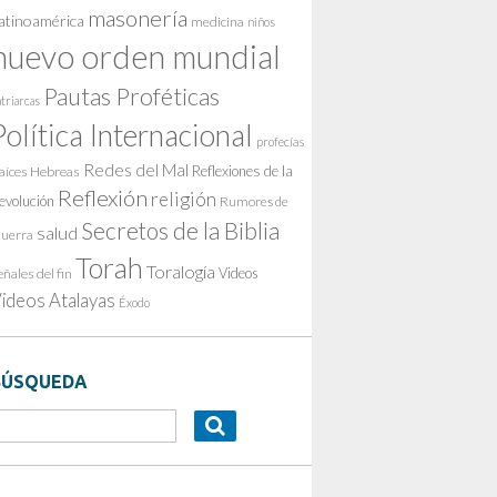
masonería
atinoamérica
medicina
niños
nuevo orden mundial
Pautas Proféticas
triarcas
Política Internacional
profecías
Redes del Mal
Reflexiones de la
aíces Hebreas
Reflexión
religión
evolución
Rumores de
Secretos de la Biblia
salud
uerra
Torah
Toralogía
Videos
eñales del fin
ideos Atalayas
Éxodo
BÚSQUEDA