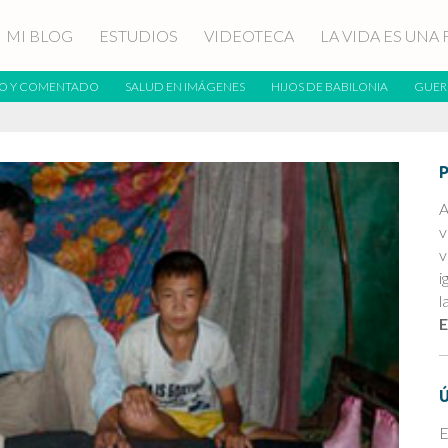
MI BLOG
ESTUDIOS
VIDEOTECA
LA VIDA ES UNA 
O Y COMENTADO
SALUD EN IMÁGENES
HIJOS DE BABILONIA
GUER
A
v
v
i
l
E
E