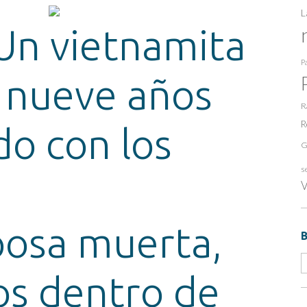
L
 Un vietnamita
Pa
i nueve años
R
R
o con los
G
s
V
posa muerta,
s dentro de