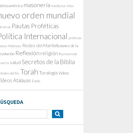
masonería
atinoamérica
medicina
niños
nuevo orden mundial
Pautas Proféticas
triarcas
Política Internacional
profecías
Redes del Mal
Reflexiones de la
aíces Hebreas
Reflexión
religión
evolución
Rumores de
Secretos de la Biblia
salud
uerra
Torah
Toralogía
Videos
eñales del fin
ideos Atalayas
Éxodo
BÚSQUEDA