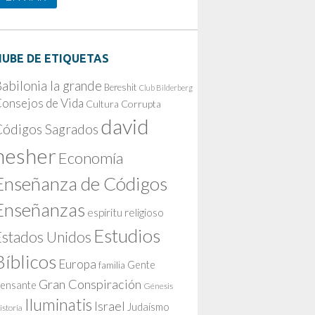
NUBE DE ETIQUETAS
abilonia la grande
Bereshit
Club Bilderberg
onsejos de Vida
Cultura Corrupta
david
Códigos Sagrados
nesher
Economía
Enseñanza de Códigos
Enseñanzas
espíritu religioso
Estudios
Estados Unidos
Bíblicos
Europa
Gente
familia
Gran Conspiración
ensante
Génesis
Iluminatis
Israel
Judaísmo
istoria