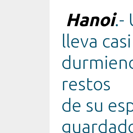
Hanoi
.-
lleva cas
durmiend
restos
de su es
guardado