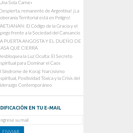
Una Sola Carne»
Despierta, remanente de Argentina! ¡La
oberanía Territorial está en Peligro!
AETJANAN: El Código de la Gracia y el
pego frente a la Sociedad del Cansancio
LA PUERTA ANGOSTA Y EL DUEÑO DE
CASA QUE CIERRA
esbloquea la Luz Oculta: El Secreto
spiritual para Dominar el Caos
l Síndrome de Koraj: Narcisismo
spiritual, Positividad Tóxica y la Crisis del
iderazgo Contemporáneo
DIFICACIÓN EN TU E-MAIL
mail
ubscription
ENVIAR