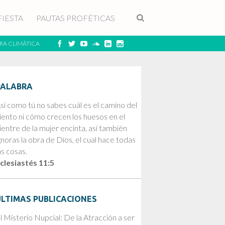
FIESTA
PAUTAS PROFÉTICAS
RA CLIMÁTICA
PALABRA
sí como tú no sabes cuál es el camino del
iento ni cómo crecen los huesos en el
ientre de la mujer encinta, así también
gnoras la obra de Dios, el cual hace todas
as cosas.
clesiastés 11:5
ÚLTIMAS PUBLICACIONES
l Misterio Nupcial: De la Atracción a ser