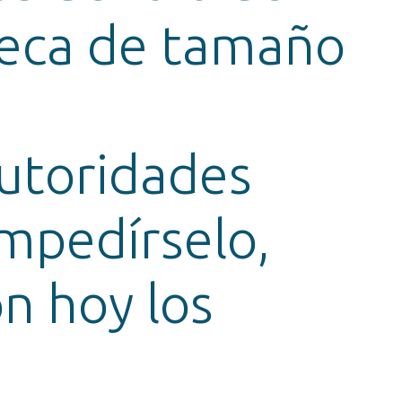
eca de tamaño
autoridades
mpedírselo,
n hoy los