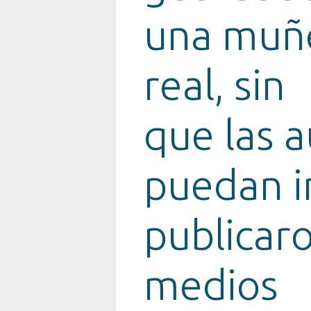
una muñ
real, sin
que las 
puedan i
publicaro
medios