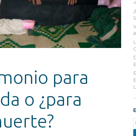
«
¡
S
V
A
D
E
monio para
E
E
L
ida o ¿para
E
muerte?
E
S