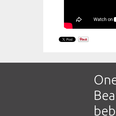
One
Bear
beb