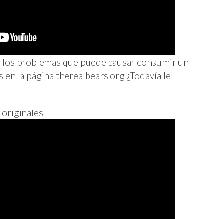
e los problemas que puede causar consumir un
 en la página therealbears.org ¿Todavía le
originales: