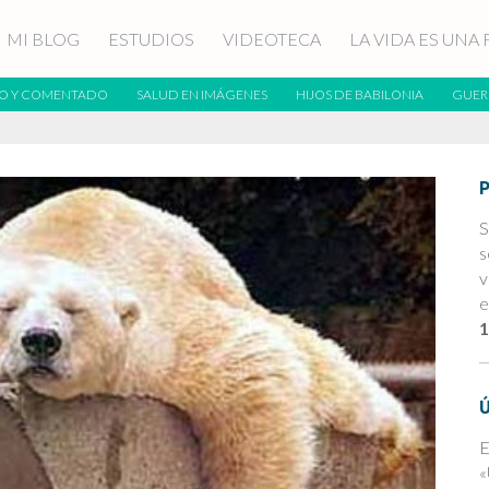
MI BLOG
ESTUDIOS
VIDEOTECA
LA VIDA ES UNA 
O Y COMENTADO
SALUD EN IMÁGENES
HIJOS DE BABILONIA
GUER
S
s
v
e
1
E
«