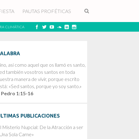
FIESTA
PAUTAS PROFÉTICAS
RA CLIMÁTICA
PALABRA
ino, así como aquel que os llamó es santo,
ed también vosotros santos en toda
uestra manera de vivir, porque escrito
stá: «Sed santos, porque yo soy santo.»
 Pedro 1:15-16
ÚLTIMAS PUBLICACIONES
l Misterio Nupcial: De la Atracción a ser
Una Sola Carne»