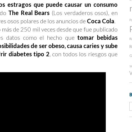
los estragos que puede causar un consumo
ado
The Real Bears
(Los verdaderos osos), en
ares osos polares de los anuncios de
Coca Cola
.
Pa
to más de 250 mil veces desde que fue publicado
tes datos como el hecho que
tomar bebidas
R
ibilidades de ser obeso, causa caries y sube
R
rir diabetes tipo 2
, con todos los riesgos que
G
s
V