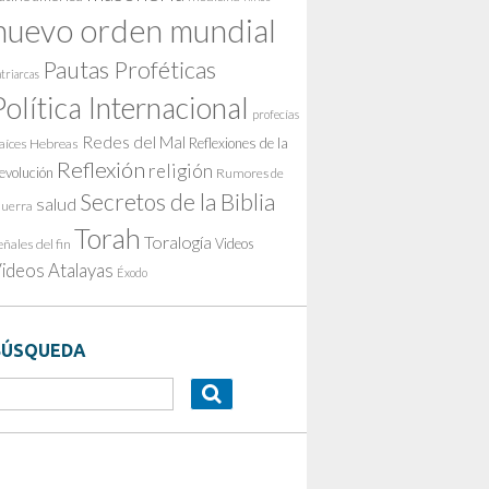
nuevo orden mundial
Pautas Proféticas
triarcas
Política Internacional
profecías
Redes del Mal
Reflexiones de la
aíces Hebreas
Reflexión
religión
evolución
Rumores de
Secretos de la Biblia
salud
uerra
Torah
Toralogía
Videos
eñales del fin
ideos Atalayas
Éxodo
BÚSQUEDA