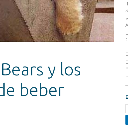
¡
S
V
A
D
E
E
Bears y los
E
L
 de beber
E
E
S