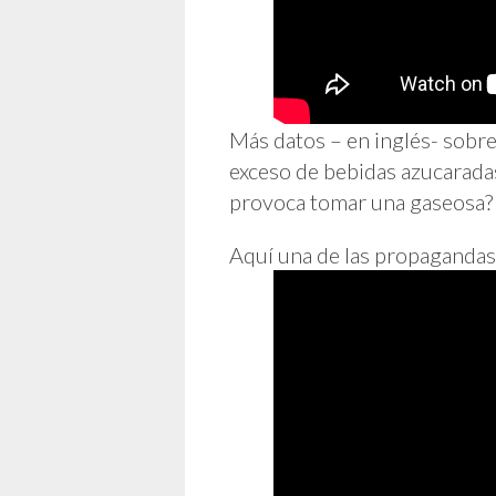
Más datos – en inglés- sobr
exceso de bebidas azucaradas
provoca tomar una gaseosa?
Aquí una de las propagandas 