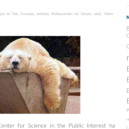
ejos de Vida
,
Economía
,
medicina
,
Multinacionales del Abismo
,
salud
,
Videos
B
C
P
H
enter for Science in the Public Interest ha
L