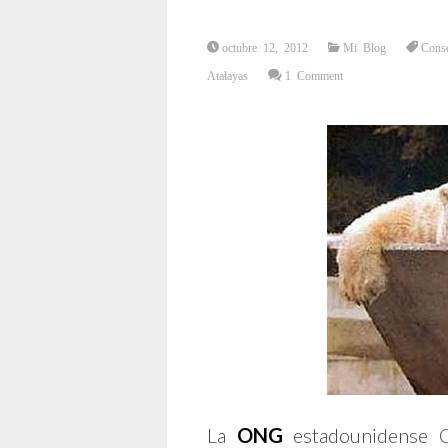
octubre 12, 2012
Mi Blog
Cons
Atalayas
1 Comment
La
ONG
estadounidense C