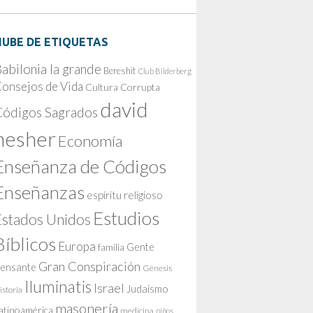
NUBE DE ETIQUETAS
abilonia la grande
Bereshit
Club Bilderberg
onsejos de Vida
Cultura Corrupta
david
Códigos Sagrados
nesher
Economía
Enseñanza de Códigos
Enseñanzas
espíritu religioso
Estudios
Estados Unidos
Bíblicos
Europa
Gente
familia
Gran Conspiración
ensante
Génesis
Iluminatis
Israel
Judaísmo
istoria
masonería
atinoamérica
medicina
niños