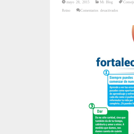
mayo 28, 2015
Mi Blog
Consej
en
Reino
Comentarios desactivados
Siete
Maneras
de
Fortalecer
tu
Autoestima