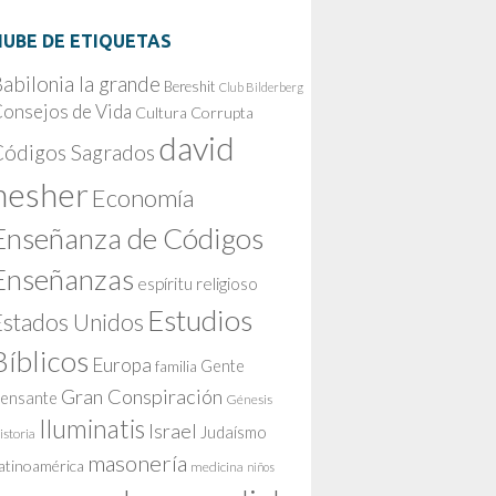
NUBE DE ETIQUETAS
abilonia la grande
Bereshit
Club Bilderberg
onsejos de Vida
Cultura Corrupta
david
Códigos Sagrados
nesher
Economía
Enseñanza de Códigos
Enseñanzas
espíritu religioso
Estudios
Estados Unidos
Bíblicos
Europa
Gente
familia
Gran Conspiración
ensante
Génesis
Iluminatis
Israel
Judaísmo
istoria
masonería
atinoamérica
medicina
niños