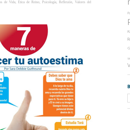
os de Vida
,
Etica de Reino
,
Psicología
,
Reflexión
,
Valores del
Pa
R
R
G
s
V