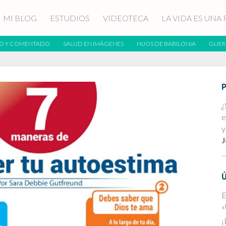
MI BLOG
ESTUDIOS
VIDEOTECA
LA VIDA ES UNA 
O Y COMENTADO
SALUD EN IMÁGENES
HIJOS DE BABILONIA
GUER
¿
e
y
J
E
«
¡