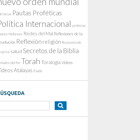
nuevo orden mundial
Pautas Proféticas
triarcas
Política Internacional
profecías
Redes del Mal
Reflexiones de la
aíces Hebreas
Reflexión
religión
evolución
Rumores de
Secretos de la Biblia
salud
uerra
Torah
Toralogía
Videos
eñales del fin
ideos Atalayas
Éxodo
BÚSQUEDA