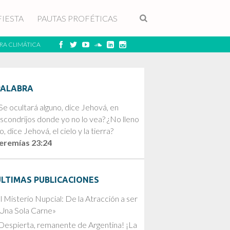
FIESTA
PAUTAS PROFÉTICAS
RA CLIMÁTICA
PALABRA
Se ocultará alguno, dice Jehová, en
scondrijos donde yo no lo vea? ¿No lleno
o, dice Jehová, el cielo y la tierra?
eremías 23:24
ÚLTIMAS PUBLICACIONES
l Misterio Nupcial: De la Atracción a ser
Una Sola Carne»
Despierta, remanente de Argentina! ¡La