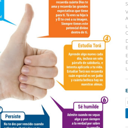
S
V
A
D
E
E
E
L
E
E
S