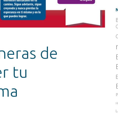
B
C
neras de
r tu
ima
P
H
L