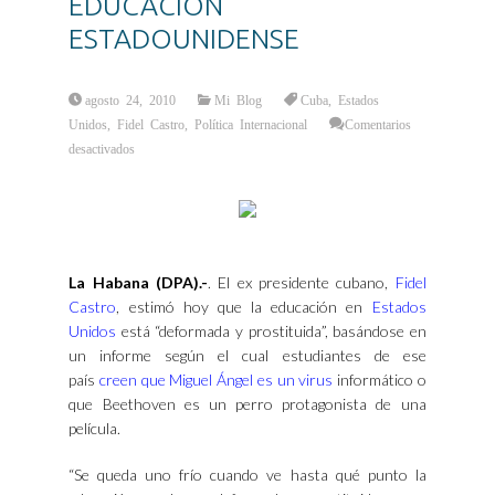
EDUCACIÓN
ESTADOUNIDENSE
agosto 24, 2010
Mi Blog
Cuba
,
Estados
Unidos
,
Fidel Castro
,
Política Internacional
Comentarios
en
desactivados
¡OTRA
MÁS
DE
CASTRO!
ESTA
VEZ
CONTRA
LA
EDUCACIÓN
ESTADOUNIDENSE
La Habana (DPA).-
. El ex presidente cubano,
Fidel
Castro
, estimó hoy que la educación en
Estados
Unidos
está “deformada y prostituida”, basándose en
un informe según el cual estudiantes de ese
país
creen que Miguel Ángel es un virus
informático o
que Beethoven es un perro protagonista de una
película.
“Se queda uno frío cuando ve hasta qué punto la