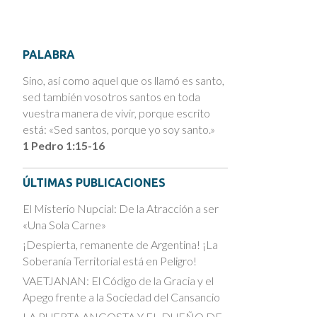
PALABRA
Sino, así como aquel que os llamó es santo,
sed también vosotros santos en toda
vuestra manera de vivir, porque escrito
está: «Sed santos, porque yo soy santo.»
1 Pedro 1:15-16
ÚLTIMAS PUBLICACIONES
El Misterio Nupcial: De la Atracción a ser
«Una Sola Carne»
¡Despierta, remanente de Argentina! ¡La
Soberanía Territorial está en Peligro!
VAETJANAN: El Código de la Gracia y el
Apego frente a la Sociedad del Cansancio
LA PUERTA ANGOSTA Y EL DUEÑO DE