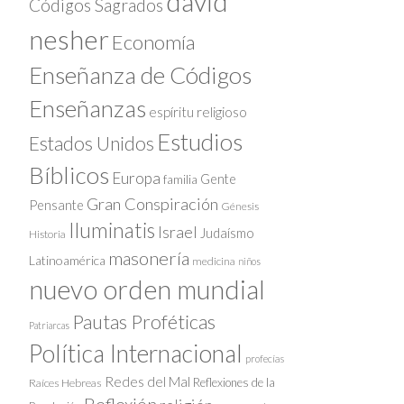
david
Códigos Sagrados
nesher
Economía
Enseñanza de Códigos
Enseñanzas
espíritu religioso
Estudios
Estados Unidos
Bíblicos
Europa
Gente
familia
Gran Conspiración
Pensante
Génesis
Iluminatis
Israel
Judaísmo
Historia
masonería
Latinoamérica
medicina
niños
nuevo orden mundial
Pautas Proféticas
Patriarcas
Política Internacional
profecías
Redes del Mal
Reflexiones de la
Raíces Hebreas