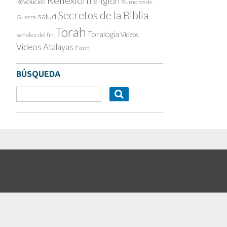
Reflexión
religión
Revolución
Rumores de
Secretos de la Biblia
salud
Guerra
Torah
Toralogía
Videos
señales del fin
Videos Atalayas
Éxodo
BÚSQUEDA