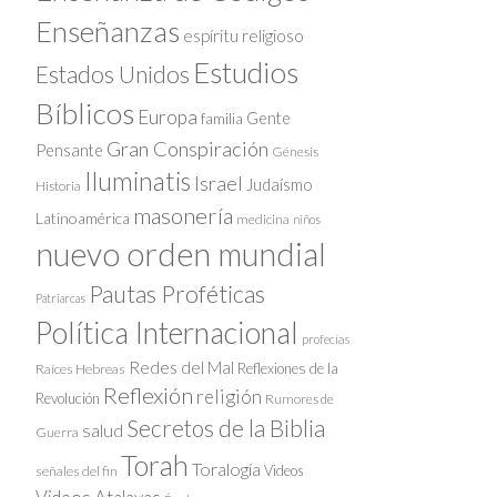
Enseñanzas
espíritu religioso
Estudios
Estados Unidos
Bíblicos
Europa
Gente
familia
Gran Conspiración
Pensante
Génesis
Iluminatis
Israel
Judaísmo
Historia
masonería
Latinoamérica
medicina
niños
nuevo orden mundial
Pautas Proféticas
Patriarcas
Política Internacional
profecías
Redes del Mal
Reflexiones de la
Raíces Hebreas
Reflexión
religión
Revolución
Rumores de
Secretos de la Biblia
salud
Guerra
Torah
Toralogía
Videos
señales del fin