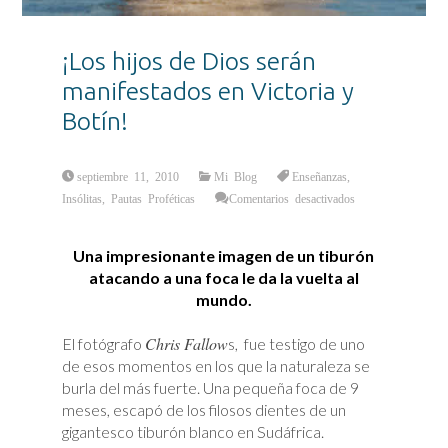
¡Los hijos de Dios serán
manifestados en Victoria y
Botín!
septiembre 11, 2010
Mi Blog
Enseñanzas
,
en
Insólitas
,
Pautas Proféticas
Comentarios desactivados
¡Los
hijos
de
Dios
Una impresionante imagen de un tiburón
serán
manifestados
atacando a una foca le da la vuelta al
en
Victoria
mundo.
y
Botín!
Chris Fallow
El fotógrafo
s, fue testigo de uno
de esos momentos en los que la naturaleza se
burla del más fuerte. Una pequeña foca de 9
meses, escapó de los filosos dientes de un
gigantesco tiburón blanco en Sudáfrica.