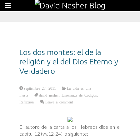
Los dos montes: el de la
religión y el del Dios Eterno y
Verdadero
septiembre 27, 2011
La vida es una
Fiesta
david nesher
,
Enseñanza de Códigos
,
Reflexión
Leave a comment
El autoro de la carta a los Hebreos dice en el
capítul 12 (vv.12-24) lo siguiente: