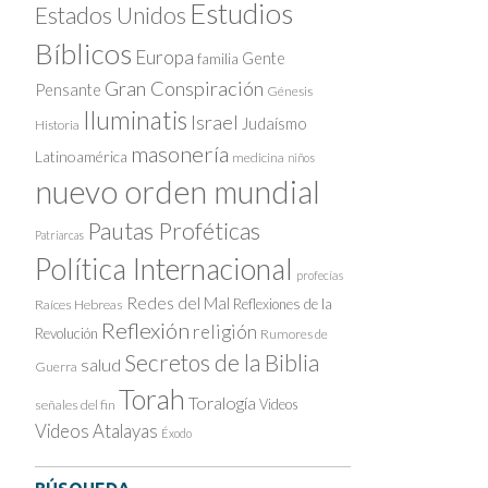
Estudios
Estados Unidos
Bíblicos
Europa
Gente
familia
Gran Conspiración
Pensante
Génesis
Iluminatis
Israel
Judaísmo
Historia
masonería
Latinoamérica
medicina
niños
nuevo orden mundial
Pautas Proféticas
Patriarcas
Política Internacional
profecías
Redes del Mal
Reflexiones de la
Raíces Hebreas
Reflexión
religión
Revolución
Rumores de
Secretos de la Biblia
salud
Guerra
Torah
Toralogía
Videos
señales del fin
Videos Atalayas
Éxodo