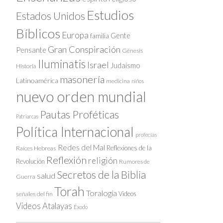
Estudios
Estados Unidos
Bíblicos
Europa
Gente
familia
Gran Conspiración
Pensante
Génesis
Iluminatis
Israel
Judaísmo
Historia
masonería
Latinoamérica
medicina
niños
nuevo orden mundial
Pautas Proféticas
Patriarcas
Política Internacional
profecías
Redes del Mal
Reflexiones de la
Raíces Hebreas
Reflexión
religión
Revolución
Rumores de
Secretos de la Biblia
salud
Guerra
Torah
Toralogía
Videos
señales del fin
Videos Atalayas
Éxodo