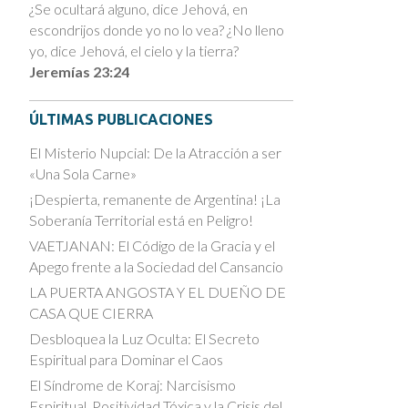
¿Se ocultará alguno, dice Jehová, en
escondrijos donde yo no lo vea? ¿No lleno
yo, dice Jehová, el cielo y la tierra?
Jeremías 23:24
ÚLTIMAS PUBLICACIONES
El Misterio Nupcial: De la Atracción a ser
«Una Sola Carne»
¡Despierta, remanente de Argentina! ¡La
Soberanía Territorial está en Peligro!
VAETJANAN: El Código de la Gracia y el
Apego frente a la Sociedad del Cansancio
LA PUERTA ANGOSTA Y EL DUEÑO DE
CASA QUE CIERRA
Desbloquea la Luz Oculta: El Secreto
Espiritual para Dominar el Caos
El Síndrome de Koraj: Narcisismo
Espiritual, Positividad Tóxica y la Crisis del