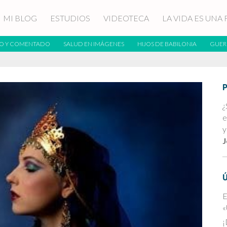
MI BLOG
ESTUDIOS
VIDEOTECA
LA VIDA ES UNA 
O Y COMENTADO
SALUD EN IMÁGENES
HIJOS DE BABILONIA
GUER
¿
e
y
J
E
«
¡