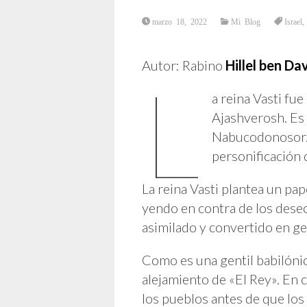
marzo 18, 2022
Mi Blog
Israel
Autor: Rabino
Hillel ben Da
L
a reina Vasti fue
Ajashverosh. Es 
Nabucodonosor. E
personificación 
La reina Vasti plantea un pa
yendo en contra de los deseo
asimilado y convertido en gen
Como es una gentil babilónica
alejamiento de «El Rey». En c
los pueblos antes de que los 