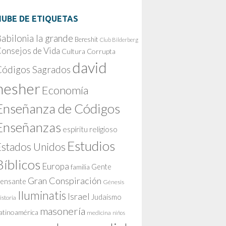
NUBE DE ETIQUETAS
abilonia la grande
Bereshit
Club Bilderberg
onsejos de Vida
Cultura Corrupta
david
Códigos Sagrados
nesher
Economía
Enseñanza de Códigos
Enseñanzas
espíritu religioso
Estudios
Estados Unidos
Bíblicos
Europa
Gente
familia
Gran Conspiración
ensante
Génesis
Iluminatis
Israel
Judaísmo
istoria
masonería
atinoamérica
medicina
niños