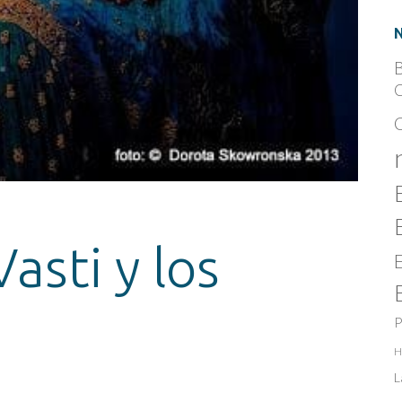
B
C
Vasti y los
P
H
L