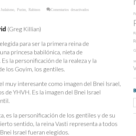
en
,
Judaísmo
,
Purim
,
Rabinos
Comentarios desactivados
La
Pa
reina
Vasti
y
los
vid
(Greg Killian)
gentiles.
R
R
 elegida para ser la primera reina de
G
una princesa babilónica, nieta de
s la personificación de la realeza y la
s
V
de los Goyim, los gentiles.
pel muy interesante como imagen del Bnei Israel,
s de YHVH. Es la imagen del Bnei Israel
til.
, es la personificación de los gentiles y de su
ierto sentido, la reina Vasti representa a todos
Bnei Israel fueran elegidos.