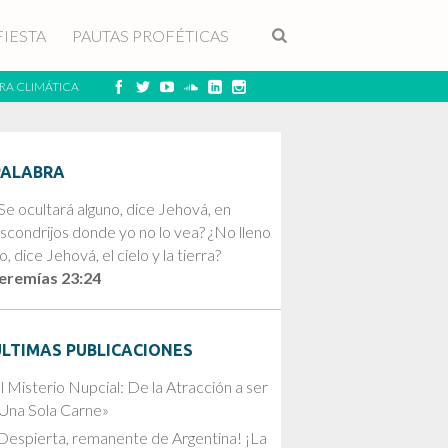
FIESTA
PAUTAS PROFÉTICAS
RA CLIMÁTICA
PALABRA
Se ocultará alguno, dice Jehová, en
scondrijos donde yo no lo vea? ¿No lleno
o, dice Jehová, el cielo y la tierra?
eremías 23:24
ÚLTIMAS PUBLICACIONES
l Misterio Nupcial: De la Atracción a ser
Una Sola Carne»
Despierta, remanente de Argentina! ¡La