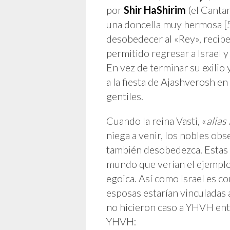
por
Shir HaShirim
(el Cantar
una doncella muy hermosa [5]
desobedecer al «Rey», recibe 
permitido regresar a Israel 
En vez de terminar su exilio 
a la fiesta de Ajashverosh en
gentiles.
Cuando la reina Vasti, «
alias
niega a venir, los nobles obs
también desobedezca. Estas 
mundo que verían el ejemplo d
egoica. Así como Israel es c
esposas estarían vinculadas
no hicieron caso a YHVH ento
YHVH: