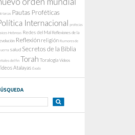
nuevo orden mundial
Pautas Proféticas
triarcas
Política Internacional
profecías
Redes del Mal
Reflexiones de la
aíces Hebreas
Reflexión
religión
evolución
Rumores de
Secretos de la Biblia
salud
uerra
Torah
Toralogía
Videos
eñales del fin
ideos Atalayas
Éxodo
BÚSQUEDA