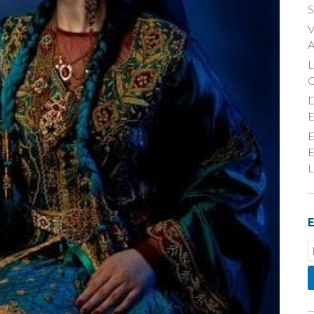
S
V
A
D
E
E
E
L
E
E
S