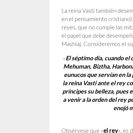
La reina Vasti también desem
en el pensamiento cristiano)
reyes, que no cumple las mitz
el papel que debe desempeña
Mashiaj. Consideremos el si
«
El séptimo día, cuando el 
Mehuman, Biztha, Harbona, 
eunucos que servían en la 
la reina Vasti ante el rey c
príncipes su belleza, pues 
a venir a la orden del rey p
enojó m
Obsérvese que «
el rey
«, es 