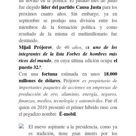
un novato en la política. El pasado mes de junio
líder del partido Causa Justa
fue elegido
para los
próximos cuatro años. Sin embargo, ya en
septiembre se produjo una división entre los
miembros de la formación política y como
resultado de la misma el multimillonario fue
destituido.
Mijaíl Prójorov
, de
46 años
, e
s uno de los
integrantes de la lista Forbes de hombres más
el
ricos del mundo
, en cuya última edición ocupa
puesto 32.º
.
fortuna
18.000
Con una
estimada en unos
millones de dólares
, Prójorov
es propietario de
importantes paquetes de acciones en empresas de
producción de oro, aluminio, energía, seguros,
finanzas, medios, tecnología y automóviles
. Fue él
quien en 2010 presentó el primer híbrido ruso con
Ё-mobil
el pegadizo nombre
.
El nuevo aspirante a la presidencia, como ya
es tradición, tiene gran interés por los