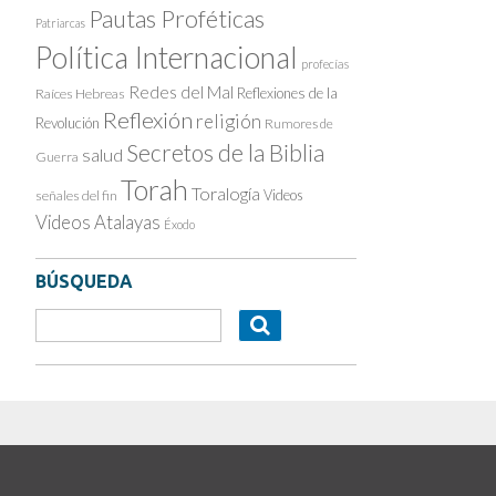
Pautas Proféticas
Patriarcas
Política Internacional
profecías
Redes del Mal
Reflexiones de la
Raíces Hebreas
Reflexión
religión
Revolución
Rumores de
Secretos de la Biblia
salud
Guerra
Torah
Toralogía
Videos
señales del fin
Videos Atalayas
Éxodo
BÚSQUEDA