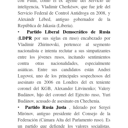
con Putin, como el ex agente del Servicio de
inteligencia, Vladimir Cherkésov, que fue jefe del
Servicio Federal de Control Antidroga en 2008, y
Alexándr Lébed, antiguo gobernador de la
República de Jakasia (Liberia).
Partido Liberal Democrático de Rusia
•
LDPR
(
por sus siglas en ruso) encabezado por
Vladímir Zhirinovski, pertenece al segmento
nacionalista e intenta reclutar a sus simpatizantes
entre los jóvenes rusos, incitando sentimientos
contra otras nacionalidades, especialmente
asiáticas. Entre sus candidatos están Andrei
Lugovoi, uno de los principales sospechosos del
asesinato en 2006 en Londres del ex teniente
coronel del KGB, Alexander Litvinenko; Valery
Budánov, hijo del coronel del Ejército ruso, Yuri
Budánov, acusado de asesinato en Chechenia.
Partido Rusia Justa
•
, liderado por Sergei
Mirónov, antiguo presidente del Consejo de la
Federación (Cámara Alta del Parlamento ruso). Es
un partido que defiende los valores socialistas.