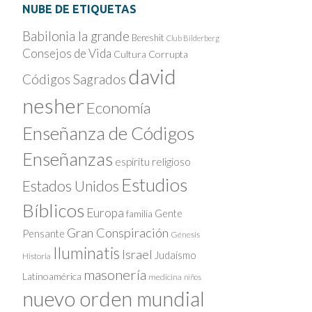
NUBE DE ETIQUETAS
Babilonia la grande
Bereshit
Club Bilderberg
Consejos de Vida
Cultura Corrupta
david
Códigos Sagrados
nesher
Economía
Enseñanza de Códigos
Enseñanzas
espíritu religioso
Estudios
Estados Unidos
Bíblicos
Europa
Gente
familia
Gran Conspiración
Pensante
Génesis
Iluminatis
Israel
Judaísmo
Historia
masonería
Latinoamérica
medicina
niños
nuevo orden mundial