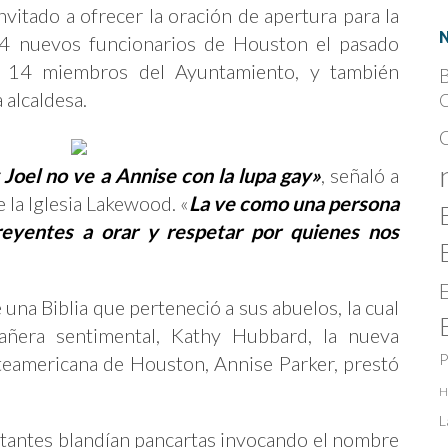
vitado a ofrecer la oración de apertura para la
4 nuevos funcionarios de Houston el pasado
s 14 miembros del Ayuntamiento, y también
B
 alcaldesa.
C
y Joel no ve a Annise con la lupa gay»
, señaló a
e la Iglesia Lakewood. «
L
a ve como una persona
reyentes a orar y respetar por quienes nos
una Biblia que perteneció a sus abuelos, la cual
añera sentimental, Kathy Hubbard, la nueva
teamericana de Houston, Annise Parker, prestó
P
H
L
tantes blandían pancartas invocando el nombre