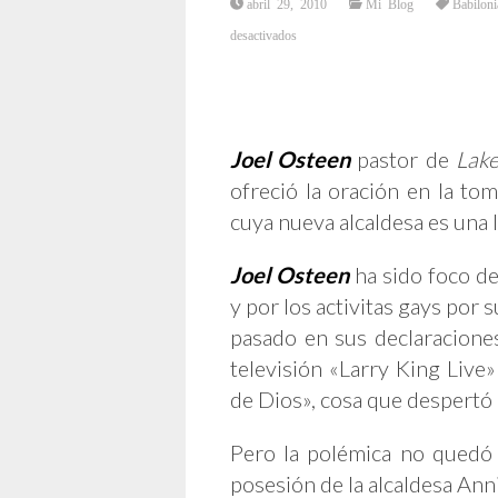
abril 29, 2010
Mi Blog
Babiloni
en
desactivados
JOEL
OSTEEN
AGRADECE
A
DIOS
POR
ALCALDESA
LESBIANA
Joel Osteen
pastor de
Lak
ofreció la oración en la to
cuya nueva alcaldesa es una 
Joel Osteen
ha sido foco de
y por los activitas gays por
pasado en sus declaracion
televisión «Larry King Live
de Dios», cosa que despertó 
Pero la polémica no quedó 
posesión de la alcaldesa An