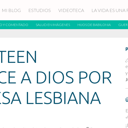
MI BLOG
ESTUDIOS
VIDEOTECA
LA VIDA ES UNA 
O Y COMENTADO
SALUD EN IMÁGENES
HIJOS DE BABILONIA
GUER
TEEN
¿
e
E A DIOS POR
y
J
SA LESBIANA
E
«
¡