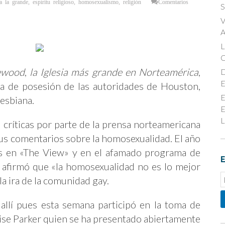
a la grande
,
espíritu religioso
,
homosexualismo
,
religión
Comentarios
S
V
A
ewood
,
la Iglesia más grande en Norteamérica
,
D
E
ma de posesión de las autoridades de Houston,
E
lesbiana.
E
L
 críticas por parte de la prensa norteamericana
 sus comentarios sobre la homosexualidad. El año
es en «The View» y en el afamado programa de
E
» afirmó que «la homosexualidad no es lo mejor
E
la ira de la comunidad gay.
S
allí pues esta semana participó en la toma de
nise Parker quien se ha presentado abiertamente