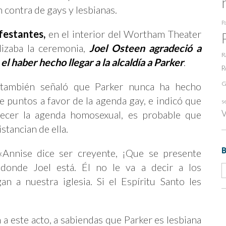
 contra de gays y lesbianas.
Pa
festantes,
en el interior del Wortham Theater
lizaba la ceremonia,
Joel Osteen agradeció a
R
el haber hecho llegar a la alcaldía a Parker
.
R
G
también señaló que Parker nunca ha hecho
 puntos a favor de la agenda gay, e indicó que
s
V
recer la agenda homosexual, es probable que
stancian de ella.
 «Annise dice ser creyente, ¡Que se presente
donde Joel está. Él no le va a decir a los
 a nuestra iglesia. Si el Espíritu Santo les
a este acto, a sabiendas que Parker es lesbiana