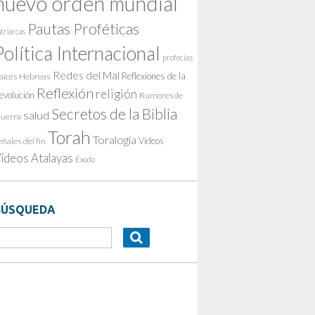
nuevo orden mundial
Pautas Proféticas
triarcas
Política Internacional
profecías
Redes del Mal
Reflexiones de la
aíces Hebreas
Reflexión
religión
evolución
Rumores de
Secretos de la Biblia
salud
uerra
Torah
Toralogía
Videos
eñales del fin
ideos Atalayas
Éxodo
BÚSQUEDA