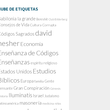
NUBE DE ETIQUETAS
abilonia la grande
Bereshit
Club Bilderberg
onsejos de Vida
Cultura Corrupta
david
Códigos Sagrados
nesher
Economía
Enseñanza de Códigos
Enseñanzas
espíritu religioso
Estudios
Estados Unidos
Bíblicos
Europa
Gente
familia
Gran Conspiración
ensante
Génesis
Iluminatis
Israel
Judaísmo
istoria
masonería
atinoamérica
medicina
niños