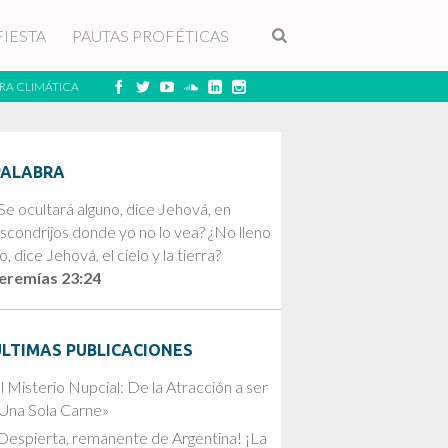
FIESTA
PAUTAS PROFÉTICAS
RA CLIMÁTICA
PALABRA
Se ocultará alguno, dice Jehová, en
scondrijos donde yo no lo vea? ¿No lleno
o, dice Jehová, el cielo y la tierra?
eremías 23:24
ÚLTIMAS PUBLICACIONES
l Misterio Nupcial: De la Atracción a ser
Una Sola Carne»
Despierta, remanente de Argentina! ¡La