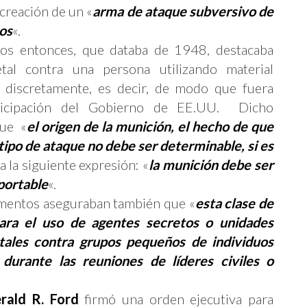
a creación de un «
arma de ataque subversivo de
os
«.
dos entonces, que databa de 1948, destacaba
al contra una persona utilizando material
r discretamente, es decir, de modo que fuera
rticipación del Gobierno de EE.UU. Dicho
que «
el origen de la munición, el hecho de que
 tipo de ataque no debe ser determinable, si es
a la siguiente expresión: «
la munición debe ser
portable
«.
mentos aseguraban también que «
esta clase de
ara el uso de agentes secretos o unidades
tales contra grupos pequeños de individuos
durante las reuniones de líderes civiles o
rald R. Ford
firmó una orden ejecutiva para