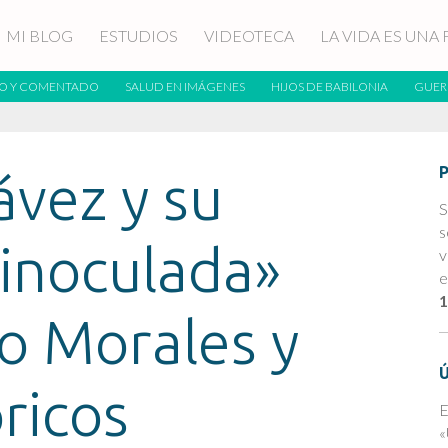
MI BLOG
ESTUDIOS
VIDEOTECA
LA VIDA ES UNA 
O Y COMENTADO
SALUD EN IMÁGENES
HIJOS DE BABILONIA
GUER
vez y su
S
s
inoculada»
v
e
1
o Morales y
ricos
E
«