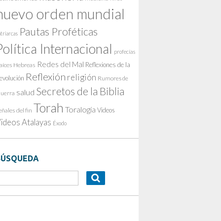
nuevo orden mundial
Pautas Proféticas
triarcas
Política Internacional
profecías
Redes del Mal
Reflexiones de la
aíces Hebreas
Reflexión
religión
evolución
Rumores de
Secretos de la Biblia
salud
uerra
Torah
Toralogía
Videos
eñales del fin
ideos Atalayas
Éxodo
BÚSQUEDA