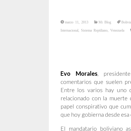
marzo 11, 2013
Mi Blog
Bolivi
Internacional
,
Sistema Reptiliano
,
Venezuela
Evo Morales
, president
comentarios que suelen pro
Entre los varios hay uno
relacionado con la muerte
papel conspirativo que cump
que hoy gobierna desde esa é
El mandatario boliviano 