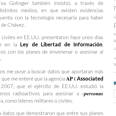
va Golinger también insistió, a través de
istintos medios, en que existen evidencias
uenta con la tecnología necesaria para haber
Pa
da de Chávez.
R
 civiles en EE.UU. presentaron hace unos días
R
se en la
Ley de Libertad de Información
,
G
os con los planes de envenenar o asesinar al
o.
s
V
ios me puse a buscar datos que aportaran más
AP (
sí que me enteré que la agencia
Associated
2007, que el ejército de EE.UU. estudió la
personas
nenos radioactivos para asesinar a «
a, como líderes militares o civiles.
a datos que demostraron que entre sus planes