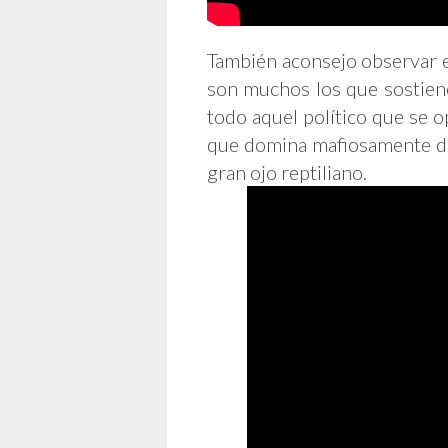
También aconsejo observar e
son muchos los que sostiene
todo aquel político que se o
que domina mafiosamente des
gran ojo reptiliano.