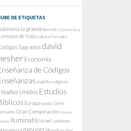
NUBE DE ETIQUETAS
abilonia la grande
Bereshit
Club Bilderberg
onsejos de Vida
Cultura Corrupta
david
Códigos Sagrados
nesher
Economía
Enseñanza de Códigos
Enseñanzas
espíritu religioso
Estudios
Estados Unidos
Bíblicos
Europa
Gente
familia
Gran Conspiración
ensante
Génesis
Iluminatis
Israel
Judaísmo
istoria
masonería
atinoamérica
medicina
niños