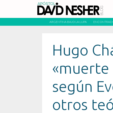
ARGENTINA BAJO LA LUPA
ENCONTRAD
Hugo Chá
«muerte 
según Ev
otros teó