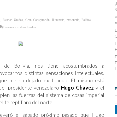
¡
S
V
a
,
Estados Unidos
,
Gran Conspiración
,
Iluminatis
,
masonería
,
Política
A
en
Comentarios desactivados
Hugo
Chávez
y
su
«muerte
D
inoculada»
según
E
Evo
Morales
E
y
otros
E
teóricos
e de Bolivia, nos tiene acostumbrados a
L
vocarnos distintas sensaciones intelectuales.
 que me ha dejado meditando. El mismo está
 del presidente venezolano
Hugo Chávez
y el
E
len las fuerzas del sistema de cosas imperial
E
lite reptiliana del norte.
S
aseveró el sábado próximo pasado que Hugo