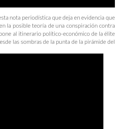
sta nota periodística que deja en evidencia que
n la posible teoría de una conspiración contra
pone al itinerario político-económico de la élite
de las sombras de la punta de la pirámide del