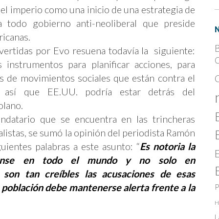
l imperio como una inicio de una estrategia de
ra todo gobierno anti-neoliberal que preside
ricanas.
B
 vertidas por Evo resuena todavía la siguiente:
C
s instrumentos para planificar acciones, para
s de movimientos sociales que están contra el
do así que EE.UU. podría estar detrás del
olano.
datario que se encuentra en las trincheras
alistas, se sumó la opinión del periodista Ramón
uientes palabras a este asunto: “
Es notoria la
idense en todo el mundo y no solo en
 son tan creíbles las acusaciones de esas
 población debe mantenerse alerta frente a la
P
H
L