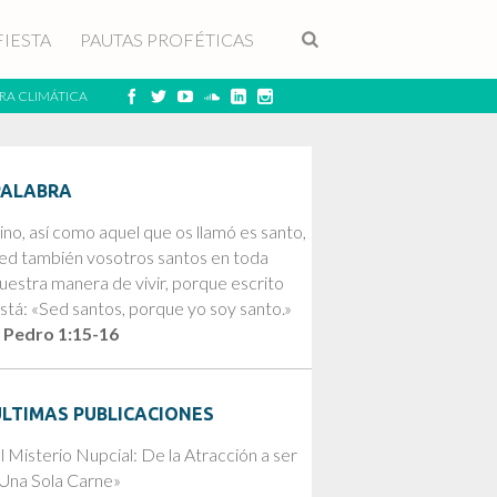
FIESTA
PAUTAS PROFÉTICAS
RA CLIMÁTICA
PALABRA
ino, así como aquel que os llamó es santo,
ed también vosotros santos en toda
uestra manera de vivir, porque escrito
stá: «Sed santos, porque yo soy santo.»
 Pedro 1:15-16
ÚLTIMAS PUBLICACIONES
l Misterio Nupcial: De la Atracción a ser
Una Sola Carne»